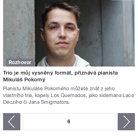
Rozhovor
Trio je můj vysněný formát, přiznává pianista
Mikuláš Pokorný
Pianistu Mikuláše Pokorného můžete znát z jeho
vlastního tria, kapely Los Quemados, jako sidemana Laca
Décziho či Jana Smigmatora.
STRÁNKY
6
n
zí