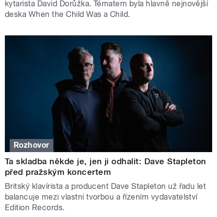
kytarista David Dorůžka. Tématem byla hlavně nejnovější
deska When the Child Was a Child.
Rozhovor
Ta skladba někde je, jen ji odhalit: Dave Stapleton
před pražským koncertem
Britský klavírista a producent Dave Stapleton už řadu let
balancuje mezi vlastní tvorbou a řízením vydavatelství
Edition Records.