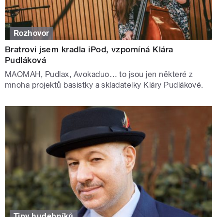
Rozhovor
Bratrovi jsem kradla iPod, vzpomíná Klára
Pudláková
MAOMAH, Pudlax, Avokaduo… to jsou jen některé z
mnoha projektů basistky a skladatelky Kláry Pudlákové.
Tipy hudebníků