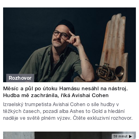
Rozhovor
Měsíc a půl po útoku Hamásu nesáhl na nástroj.
Hudba mě zachránila, říká Avishai Cohen
Izraelský trumpetista Avishai Cohen o síle hudby v
těžkých časech, pozadí alba Ashes to Gold a hledání
naděje ve světě plném výzev. Čtěte exkluzivní rozhovor.
59 minut