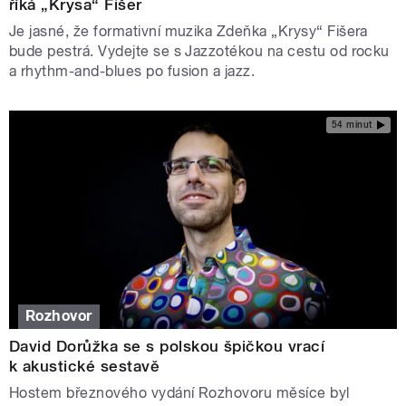
říká „Krysa“ Fišer
Je jasné, že formativní muzika Zdeňka „Krysy“ Fišera
bude pestrá. Vydejte se s Jazzotékou na cestu od rocku
a rhythm-and-blues po fusion a jazz.
54 minut
Rozhovor
David Dorůžka se s polskou špičkou vrací
k akustické sestavě
Hostem březnového vydání Rozhovoru měsíce byl