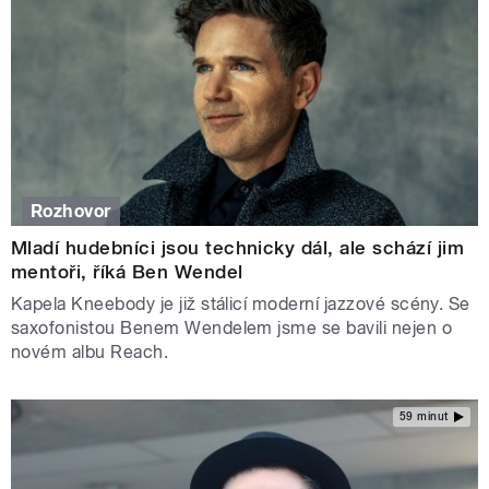
Rozhovor
Mladí hudebníci jsou technicky dál, ale schází jim
mentoři, říká Ben Wendel
Kapela Kneebody je již stálicí moderní jazzové scény. Se
saxofonistou Benem Wendelem jsme se bavili nejen o
novém albu Reach.
59 minut