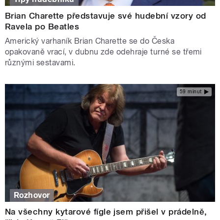
Brian Charette představuje své hudební vzory od
Ravela po Beatles
Americký varhaník Brian Charette se do Česka
opakovaně vrací, v dubnu zde odehraje turné se třemi
různými sestavami.
59 minut
Rozhovor
Na všechny kytarové fígle jsem přišel v prádelně,