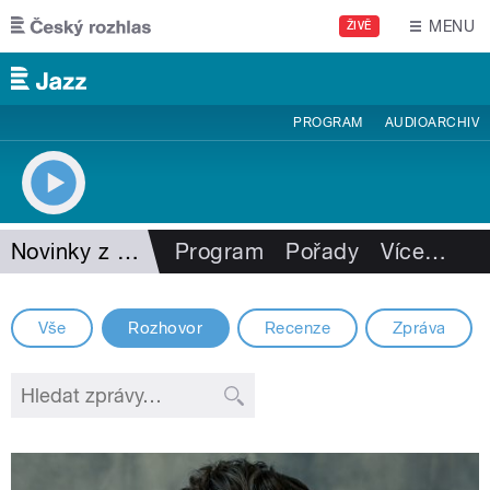
Přejít k hlavnímu obsahu
MENU
ŽIVĚ
PROGRAM
AUDIOARCHIV
Novinky z jazzu
Program
Pořady
Více
…
Vše
Rozhovor
Recenze
Zpráva