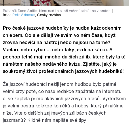
Bubeník Dano Šoltis: Není nad to si při vaření zahrát na vibrafon
|
foto:
Petr Vidomus
,
Český rozhlas
Pro české jazzové hudebníky je hudba každodenním
chlebem. Co ale dělají ve svém volném čase, když
zrovna necvičí na nástroj nebo nejsou na turné?
Včelaří, nebo rybaří... nebo taky jezdí na kánoi. A
pochopitelně mají mnoho dalších zálib, které byly také
námětem našeho nedávného kvízu. Zjistěte, jaký je
soukromý život profesionálních jazzových hudebníků!
Že jazzoví hudebníci nežijí jenom hudbou bylo patrné
velmi brzy poté, co naše redakce zapátrala na internetu
či se zeptala přímo aktivních jazzových hráčů. Výsledkem
je velmi pestrá kolekce koníčků a hobby, který přinášíme
níže. Víte o dalších zajímavých zálibách českých
jazzmanů? Klidně nám napište své tipy!