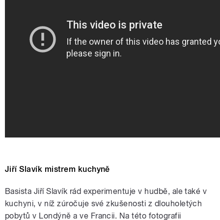
Jiří Slavík mistrem kuchyně
Basista Jiří Slavík rád experimentuje v hudbě, ale také v
kuchyni, v níž zúročuje své zkušenosti z dlouholetých
pobytů v Londýně a ve Francii. Na této fotografii