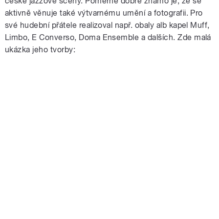
české jazzové scény. Poměrně dobře známo je, že se
aktivně věnuje také výtvarnému umění a fotografii. Pro
své hudební přátele realizoval např. obaly alb kapel Muff,
Limbo, E Converso, Doma Ensemble a dalších. Zde malá
ukázka jeho tvorby: