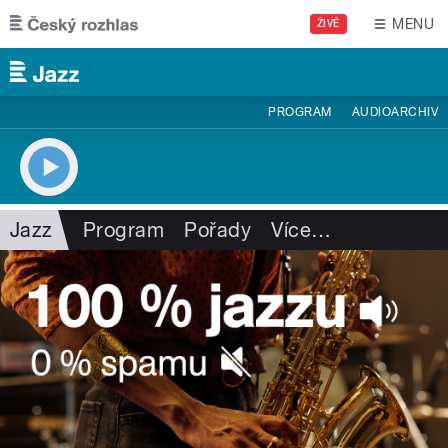
Přejít k hlavnímu obsahu
MENU
ŽIVĚ
PROGRAM
AUDIOARCHIV
Jazz
Program
Pořady
Více
…