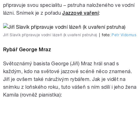
připravuje svou specialitu – pstruha naloženého ve vodní
lázni. Snímek je z pořadu
Jazzové vaření
:
Jiří Slavík připravuje vodní lázeň (k uvaření pstruha)
|
foto:
Petr Vidomus
Rybář George Mraz
Světoznámý basista George (Jiří) Mraz hrál snad s
každým, kdo na světové jazzové scéně něco znamená.
Jiří je ovšem také náruživým rybářem. Jak je vidět na
snímku z loňského roku, tuto vášeň s ním sdílí i jeho žena
Kamila (rovněž pianistka):