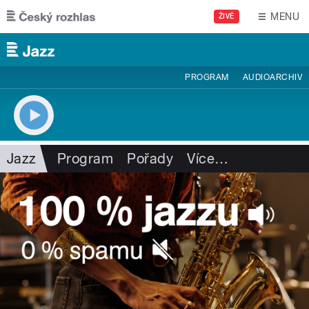
Přejít k hlavnímu obsahu
MENU
ŽIVĚ
PROGRAM
AUDIOARCHIV
Jazz
Program
Pořady
Více
…