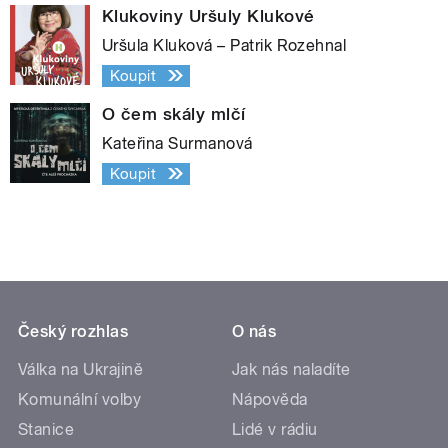
Klukoviny Uršuly Klukové
Uršula Kluková – Patrik Rozehnal
Koupit
O čem skály mlčí
Kateřina Surmanová
Koupit
Český rozhlas
O nás
Válka na Ukrajině
Jak nás naladíte
Komunální volby
Nápověda
Stanice
Lidé v rádiu