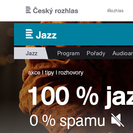
Přejít k hlavnímu obsahu
iRozhlas
Jazz
Program
Pořady
Audioar