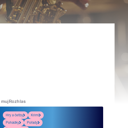
mujRozhlas
Hry a četby
Krimi
Pohádky
Pořady