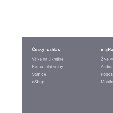
Český rozhlas
mujRo
Válka na Ukrajině
Živé v
Komunální volby
Audioa
Stanice
Podca
eShop
Mobiln