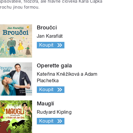
spisovatele, filozofa, ale hlavně člověka Karla Čapka
trochu jinou formou.
Broučci
Jan Karafiát
Koupit
Operette gala
Kateřina Kněžíková a Adam
Plachetka
Koupit
Mauglí
Rudyard Kipling
Koupit