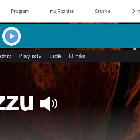
Program
mujRozhlas
Stanice
O r
chiv
Playlisty
Lidé
O nás