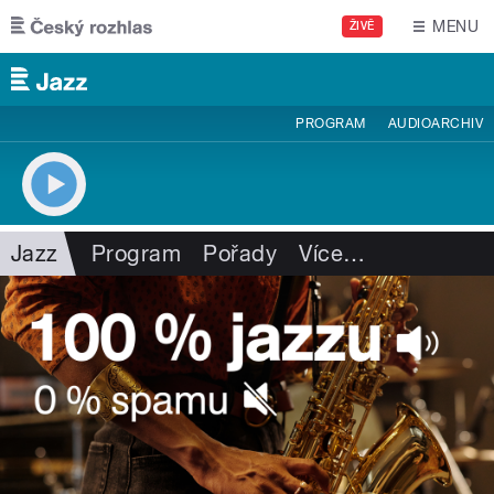
Přejít k hlavnímu obsahu
MENU
ŽIVĚ
PROGRAM
AUDIOARCHIV
Jazz
Program
Pořady
Více
…