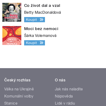
Co život dal a vzal
Betty MacDonaldová
Koupit
Moci bez nemoci
Šárka Volemanová
Koupit
Český rozhlas
O nás
Válka na Ukrajině
Jak nás naladíte
Komunální volby
Nápověda
Stanice
Lidé v rádiu