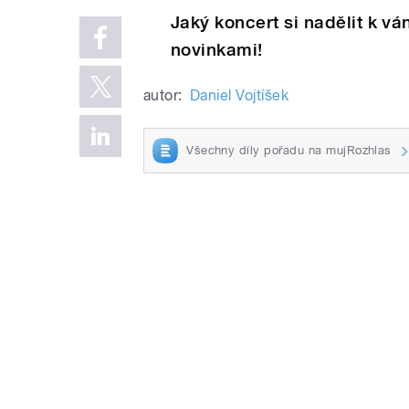
Jaký koncert si nadělit k 
novinkami!
autor:
Daniel Vojtíšek
Všechny díly pořadu na mujRozhlas