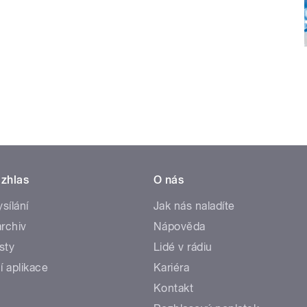
zhlas
O nás
ysílání
Jak nás naladíte
rchiv
Nápověda
sty
Lidé v rádiu
í aplikace
Kariéra
Kontakt