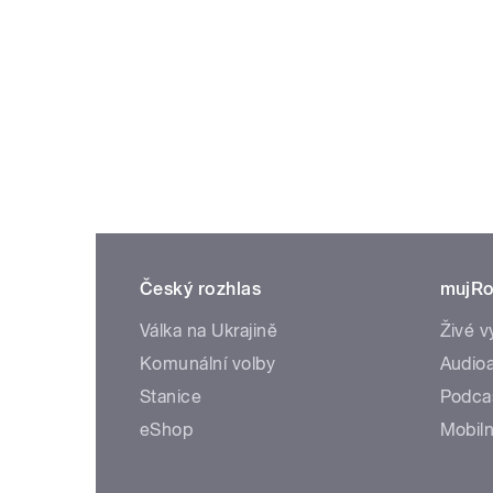
Český rozhlas
mujRo
Válka na Ukrajině
Živé v
Komunální volby
Audioa
Stanice
Podca
eShop
Mobiln