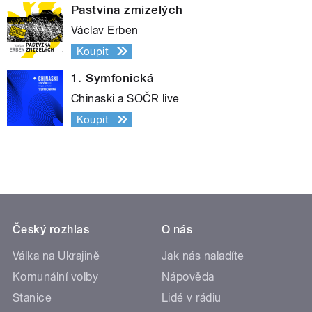
Pastvina zmizelých
Václav Erben
Koupit
1. Symfonická
Chinaski a SOČR live
Koupit
Český rozhlas
O nás
Válka na Ukrajině
Jak nás naladíte
Komunální volby
Nápověda
Stanice
Lidé v rádiu