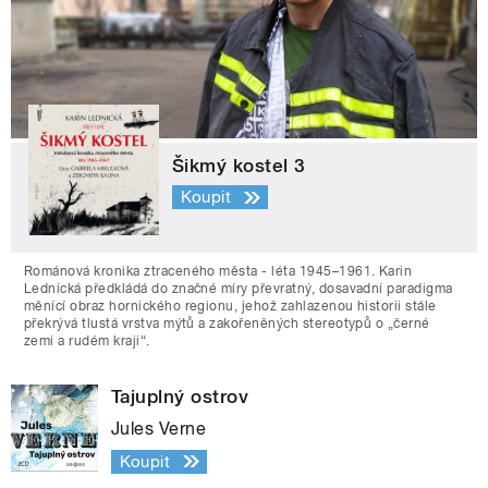
Šikmý kostel 3
Koupit
Románová kronika ztraceného města - léta 1945–1961. Karin
Lednická předkládá do značné míry převratný, dosavadní paradigma
měnící obraz hornického regionu, jehož zahlazenou historii stále
překrývá tlustá vrstva mýtů a zakořeněných stereotypů o „černé
zemi a rudém kraji“.
Tajuplný ostrov
Jules Verne
Koupit