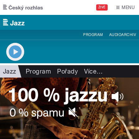
Přejít k hlavnímu obsahu
MENU
ŽIVĚ
PROGRAM
AUDIOARCHIV
Jazz
Program
Pořady
Více
…