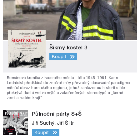
Šikmý kostel 3
Koupit
Románová kronika ztraceného města - léta 1945–1961. Karin
Lednická předkládá do značné míry převratný, dosavadní paradigma
měnící obraz hornického regionu, jehož zahlazenou historii stále
překrývá tlustá vrstva mýtů a zakořeněných stereotypů o „černé
zemi a rudém kraji“.
Půlnoční párty S+Š
Jiří Suchý, Jiří Šlitr
Koupit