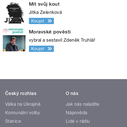
Mít svůj kout
Jitka Zelenková
Koupit
Moravské pověsti
vybral a sestavil Zdeněk Truhlář
Koupit
Český rozhlas
O nás
Válka na Ukrajině
Jak nás naladíte
Komunální volby
Nápověda
Stanice
Lidé v rádiu