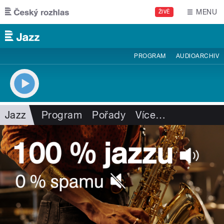
Přejít k hlavnímu obsahu
MENU
ŽIVĚ
PROGRAM
AUDIOARCHIV
Jazz
Program
Pořady
Více
…