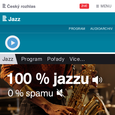
Přejít k hlavnímu obsahu
MENU
ŽIVĚ
PROGRAM
AUDIOARCHIV
Jazz
Program
Pořady
Více
…