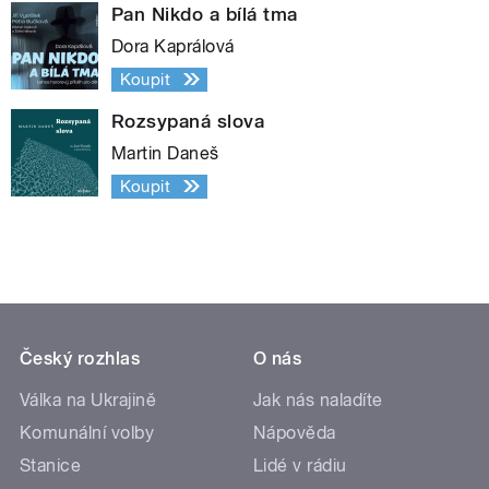
Pan Nikdo a bílá tma
Dora Kaprálová
Koupit
Rozsypaná slova
Martin Daneš
Koupit
Český rozhlas
O nás
Válka na Ukrajině
Jak nás naladíte
Komunální volby
Nápověda
Stanice
Lidé v rádiu