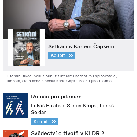
Setkání s Karlem Čapkem
Koupit
Literární fikce, pokus přiblížit literární nadsázkou spisovatele,
filozofa, ale hlavně člověka Karla Čapka trochu jinou formou.
Román pro pitomce
Lukáš Balabán, Šimon Krupa, Tomáš
Soldán
Koupit
Svědectví o životě v KLDR 2