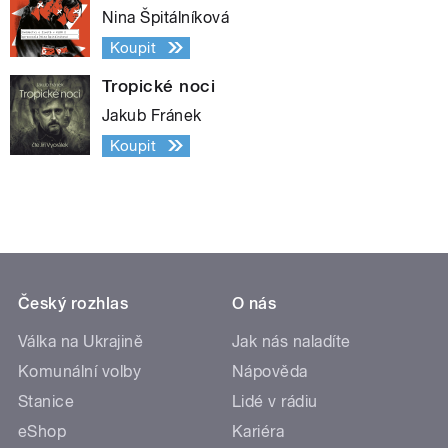
Nina Špitálníková
Koupit
Tropické noci
Jakub Fránek
Koupit
Český rozhlas
O nás
Válka na Ukrajině
Jak nás naladíte
Komunální volby
Nápověda
Stanice
Lidé v rádiu
eShop
Kariéra