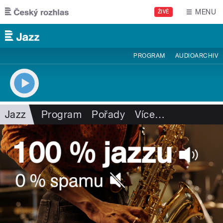
Přejít k hlavnímu obsahu
MENU
ŽIVĚ
PROGRAM
AUDIOARCHIV
Jazz
Program
Pořady
Více
…