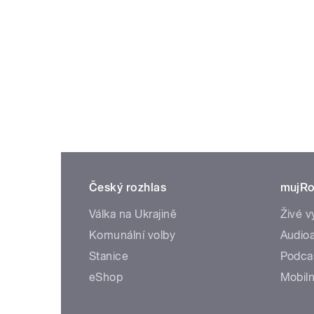
Český rozhlas
mujRo
Válka na Ukrajině
Živé v
Komunální volby
Audioa
Stanice
Podca
eShop
Mobiln