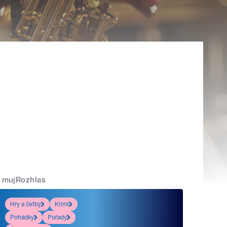
mujRozhlas
Hry a četby
Krimi
Pohádky
Pořady