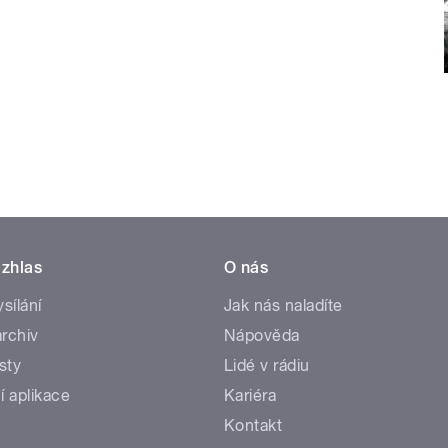
zhlas
O nás
ysílání
Jak nás naladíte
rchiv
Nápověda
sty
Lidé v rádiu
í aplikace
Kariéra
Kontakt