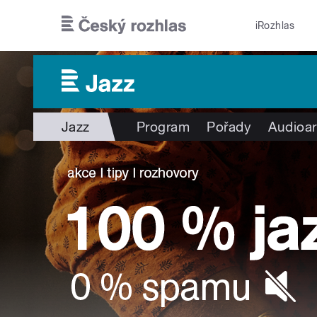
Přejít k hlavnímu obsahu
iRozhlas
Jazz
Program
Pořady
Audioar