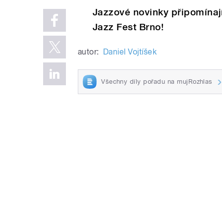
Jazzové novinky připomínají 
Jazz Fest Brno!
autor:
Daniel Vojtíšek
Všechny díly pořadu na mujRozhlas