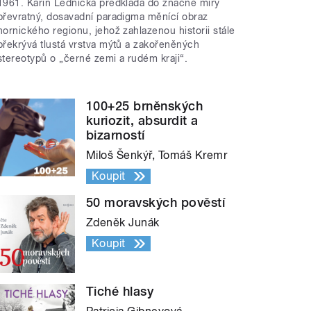
1961. Karin Lednická předkládá do značné míry
převratný, dosavadní paradigma měnící obraz
hornického regionu, jehož zahlazenou historii stále
překrývá tlustá vrstva mýtů a zakořeněných
stereotypů o „černé zemi a rudém kraji“.
100+25 brněnských
kuriozit, absurdit a
bizarností
Miloš Šenkýř, Tomáš Kremr
Koupit
50 moravských pověstí
Zdeněk Junák
Koupit
Tiché hlasy