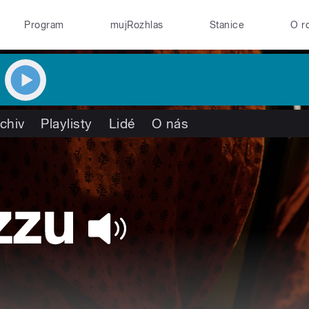
Program
mujRozhlas
Stanice
O r
chiv
Playlisty
Lidé
O nás