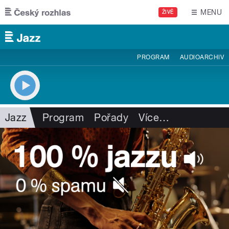
Přejít k hlavnímu obsahu
MENU
ŽIVĚ
PROGRAM
AUDIOARCHIV
Jazz
Program
Pořady
Více
…