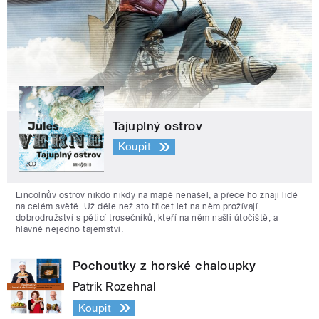
Tajuplný ostrov
Koupit
Lincolnův ostrov nikdo nikdy na mapě nenašel, a přece ho znají lidé
na celém světě. Už déle než sto třicet let na něm prožívají
dobrodružství s pěticí trosečníků, kteří na něm našli útočiště, a
hlavně nejedno tajemství.
Pochoutky z horské chaloupky
Patrik Rozehnal
Koupit