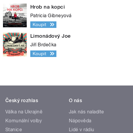
Hrob na kopci
Patricia Gibneyová
Koupit
Limonádový Joe
Jiří Brdečka
Koupit
Český rozhlas
O nás
Válka na Ukrajině
Jak nás naladíte
Komunální volby
Nápověda
Stanice
Lidé v rádiu