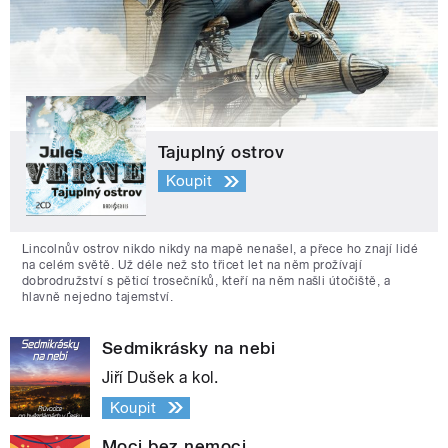
Tajuplný ostrov
Koupit
Lincolnův ostrov nikdo nikdy na mapě nenašel, a přece ho znají lidé
na celém světě. Už déle než sto třicet let na něm prožívají
dobrodružství s pěticí trosečníků, kteří na něm našli útočiště, a
hlavně nejedno tajemství.
Sedmikrásky na nebi
Jiří Dušek a kol.
Koupit
Moci bez nemoci