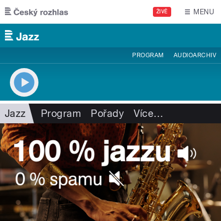
Přejít k hlavnímu obsahu
MENU
ŽIVĚ
PROGRAM
AUDIOARCHIV
Jazz
Program
Pořady
Více
…