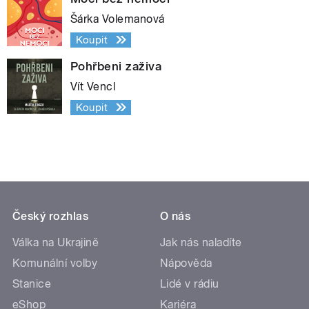
Šárka Volemanová
Koupit
Pohřbeni zaživa
Vít Vencl
Koupit
Český rozhlas
O nás
Válka na Ukrajině
Jak nás naladíte
Komunální volby
Nápověda
Stanice
Lidé v rádiu
eShop
Kariéra