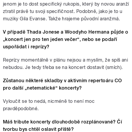
jenom je to dost specifický rukopis, který by novou aranží
ztratil právě tu svoji specifičnost. Podobně, jako je to u
muziky Gila Evanse. Takže hrajeme původní aranžmá.
V případě Thada Jonese a Woodyho Hermana půjde o
„koncert jen pro ten jeden večer“, nebo se podaří
uspořádat i reprízy?
Reprízy momentálně v plánu nejsou a myslím, že spíš ani
nebudou. Je tedy třeba se na koncert dostavit (smích).
Zůstanou některé skladby v aktivním repertoáru CO
pro další „netematické“ koncerty?
Vyloučit se to nedá, nicméně to není moc
pravděpodobné.
Máš tribute koncerty dlouhodobě rozplánované? Čí
tvorbu bys chtěl oslavit příště?