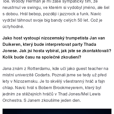
Toe. Woody Herman je mi zase sympatický tím, že
neustrnul ve swingu, ve kterém si vydobyl jméno, ale šel
s dobou. Hrál bebop, později i jazzrock a funk. Navíc
vydržel táhnout svoje big bandy celých 50 let. Což je
úctyhodné.
Jako host vystoupí nizozemský trumpetista Jan van
Duikeren, který bude interpretovat party Thada
Jonese. Jak jsi hosta vybíral, jak jste se zkontaktovali?
Kolik bude času na společné zkoušení?
Jana znám z Rotterdamu, kde učí jako guest teacher na
místní univerzitě Codarts. Poznali jsme se tedy už před
lety v Nizozemsku. Je to skvělý všestranný hráč a fajn
chlap. Navíc hrál s Bobem Brookmeyerem, který byl
jedním ze stěžejních hráčů v Thad Jones/Mel Lewis
Orchestra. S Janem zkoušíme jeden den.