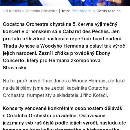
Jiří Kotača a Cotatcha Orchestra
|
foto:
Petr Vidomus
,
Český rozhlas
Cocatcha Orchestra chystá na 5. června výjimečný
koncert v brněnském sále Cabaret des Péchés. Jen
pro tuto příležitost nastuduje repertoár bandleaderů
Thada Jonese a Woodyho Hermana a oslaví tak výročí
jejích narození. Zazní i zřídka prováděný Ebony
Concerto, který pro Hermana zkomponoval
Stravinský.
Na to, proč právě Thad Jones a Woody Herman, ale také
na další plány jsme se zeptali kapelníka Cotatcha
Orchestra, trumpetisty a skladatele Jiřího Kotači.
Koncerty věnované konkrétním osobnostem děláváš
s Cotatcha Orchestra pravidelně. Oslavované
jazzmany vybíráš čistě podle jejich výročí, nastudujete