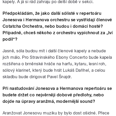
kapely. A já si rád zahraju po delší době v sekci.
Předpokládám, že jako další sólisté v repertoáru
Jonesova i Hermanova orchestru se vystřídají členové
Cotatcha Orchestra, nebo budou i domácí hosté?
Případně, chceš někoho z orchestru vypíchnout za „lví
podíl“?
Jasně, sóla budou mít i další členové kapely a nebude
jich málo. Pro Stravinského Ebony Concerto bude kapela
rozšířena o brněnské hráče na harfu, kytaru, lesní roh,
sólový klarinet, který bude hrát Lukáš Daňhel, a celou
skladbu bude dirigovat Pavel Šnajdr.
Při nastudování Jonesova a Hermanova repertoáru se
budete držet co nejvěrněji dobové předlohy, nebo
dojde na úpravy aranžmá, modernější sound?
Aranžovat Jonesovu muziku by bylo dost ošidné. Přece