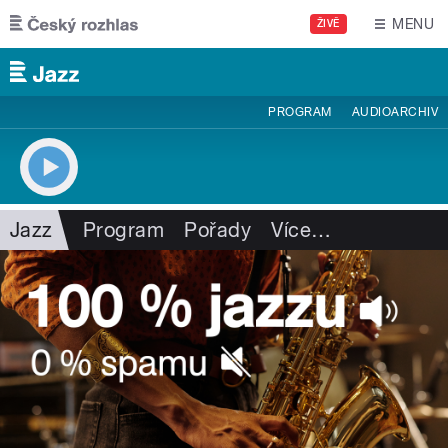
Přejít k hlavnímu obsahu
MENU
ŽIVĚ
PROGRAM
AUDIOARCHIV
Jazz
Program
Pořady
Více
…