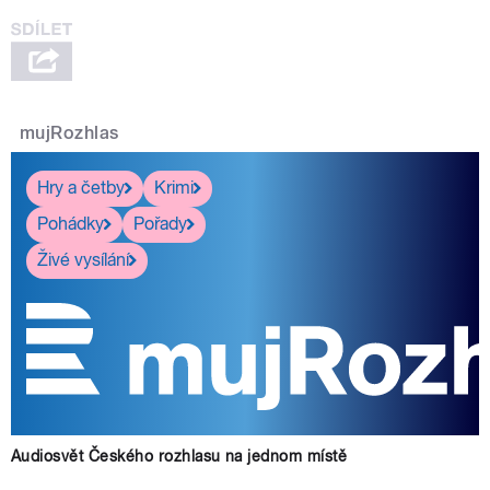
mujRozhlas
Hry a četby
Krimi
Pohádky
Pořady
Živé vysílání
Audiosvět Českého rozhlasu na jednom místě