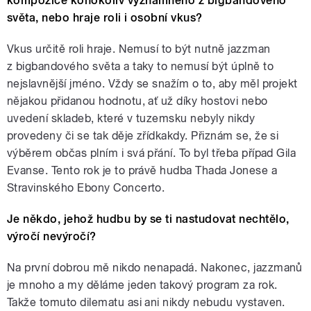
kompozice kohokoliv významného z bigbandového
světa, nebo hraje roli i osobní vkus?
Vkus určitě roli hraje. Nemusí to být nutně jazzman
z bigbandového světa a taky to nemusí být úplně to
nejslavnější jméno. Vždy se snažím o to, aby měl projekt
nějakou přidanou hodnotu, ať už díky hostovi nebo
uvedení skladeb, které v tuzemsku nebyly nikdy
provedeny či se tak děje zřídkakdy. Přiznám se, že si
výběrem občas plním i svá přání. To byl třeba případ Gila
Evanse. Tento rok je to právě hudba Thada Jonese a
Stravinského Ebony Concerto.
Je někdo, jehož hudbu by se ti nastudovat nechtělo,
výročí nevýročí?
Na první dobrou mě nikdo nenapadá. Nakonec, jazzmanů
je mnoho a my děláme jeden takový program za rok.
Takže tomuto dilematu asi ani nikdy nebudu vystaven.