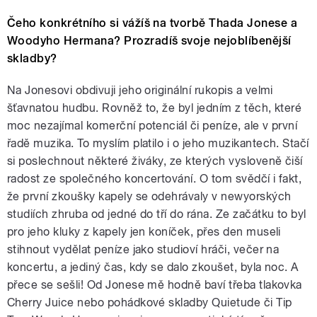
Čeho konkrétního si vážíš na tvorbě Thada Jonese a
Woodyho Hermana? Prozradíš svoje nejoblíbenější
skladby?
Na Jonesovi obdivuji jeho originální rukopis a velmi
šťavnatou hudbu. Rovněž to, že byl jedním z těch, které
moc nezajímal komerční potenciál či peníze, ale v první
řadě muzika. To myslím platilo i o jeho muzikantech. Stačí
si poslechnout některé živáky, ze kterých vysloveně čiší
radost ze společného koncertování. O tom svědčí i fakt,
že první zkoušky kapely se odehrávaly v newyorských
studiích zhruba od jedné do tří do rána. Ze začátku to byl
pro jeho kluky z kapely jen koníček, přes den museli
stihnout vydělat peníze jako studioví hráči, večer na
koncertu, a jediný čas, kdy se dalo zkoušet, byla noc. A
přece se sešli! Od Jonese mě hodně baví třeba tlakovka
Cherry Juice nebo pohádkové skladby Quietude či Tip