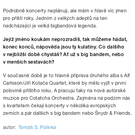
Podrobně koncerty neplánuji, ale mám v hlavě víc jmen
pro příští roky. Jedním z velkých adeptů na ten
nadcházející je velká bigbandová legenda.
Jejíž jméno koukám neprozradíš, tak můžeme hádat,
konec konců, nápověda jsou ty kulatiny. Co dalšího
v nejbližší době chystáš? Ať už s big bandem, nebo
v menších sestavách?
V současné době je to hlavně příprava druhého alba s Alf
Carlsson/Jiří Kotača Quartet, které by mělo vyjít v první
polovině příštího roku. A pracuju taky na nové autorské
muzice pro Cotatcha Orchestra. Zejména na podzim nás
s kvartetem čekají koncerty v několika evropských
zemích a pár dalších s big bandem nebo Šnydr & Friends.
autor:
Tomáš S. Polívka