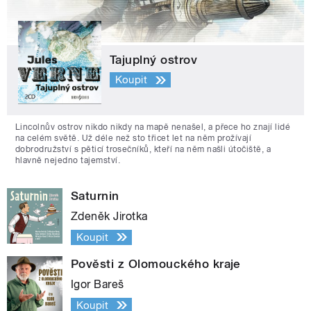
Tajuplný ostrov
Koupit
Lincolnův ostrov nikdo nikdy na mapě nenašel, a přece ho znají lidé
na celém světě. Už déle než sto třicet let na něm prožívají
dobrodružství s pěticí trosečníků, kteří na něm našli útočiště, a
hlavně nejedno tajemství.
Saturnin
Zdeněk Jirotka
Koupit
Pověsti z Olomouckého kraje
Igor Bareš
Koupit