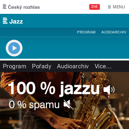
Přejít k hlavnímu obsahu
MENU
ŽIVĚ
PROGRAM
AUDIOARCHIV
Program
Pořady
Audioarchiv
Více
…