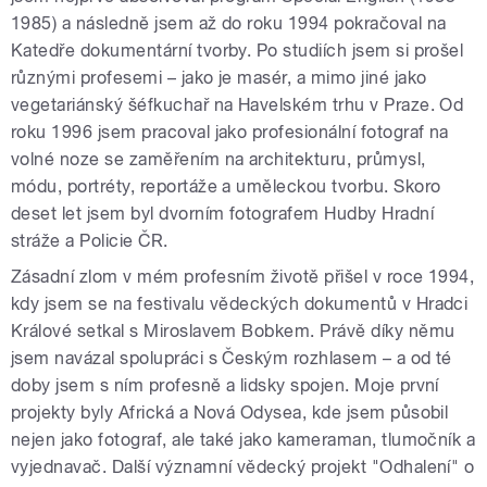
1985) a následně jsem až do roku 1994 pokračoval na
Katedře dokumentární tvorby. Po studiích jsem si prošel
různými profesemi – jako je masér, a mimo jiné jako
vegetariánský šéfkuchař na Havelském trhu v Praze. Od
roku 1996 jsem pracoval jako profesionální fotograf na
volné noze se zaměřením na architekturu, průmysl,
módu, portréty, reportáže a uměleckou tvorbu. Skoro
deset let jsem byl dvorním fotografem Hudby Hradní
stráže a Policie ČR.
Zásadní zlom v mém profesním životě přišel v roce 1994,
kdy jsem se na festivalu vědeckých dokumentů v Hradci
Králové setkal s Miroslavem Bobkem. Právě díky němu
jsem navázal spolupráci s Českým rozhlasem – a od té
doby jsem s ním profesně a lidsky spojen. Moje první
projekty byly Africká a Nová Odysea, kde jsem působil
nejen jako fotograf, ale také jako kameraman, tlumočník a
vyjednavač. Další významní vědecký projekt "Odhalení" o