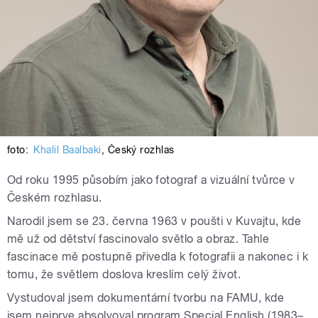
foto:
Khalil Baalbaki
,
Český rozhlas
Od roku 1995 působím jako fotograf a vizuální tvůrce v
Českém rozhlasu.
Narodil jsem se 23. června 1963 v poušti v Kuvajtu, kde
mě už od dětství fascinovalo světlo a obraz. Tahle
fascinace mě postupně přivedla k fotografii a nakonec i k
tomu, že světlem doslova kreslím celý život.
Vystudoval jsem dokumentární tvorbu na FAMU, kde
jsem nejprve absolvoval program Special English (1983–