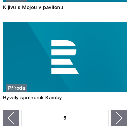
Kijivu s Mojou v pavilonu
Příroda
Bývalý společník Kamby
STRÁNKY
6
n
zí