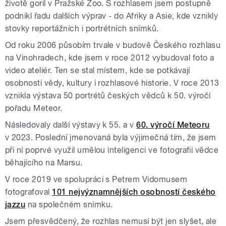
životě goril v Pražské Zoo. S rozhlasem jsem postupně
podnikl řadu dalších výprav - do Afriky a Asie, kde vznikly
stovky reportážních i portrétních snímků.
Od roku 2006 působím trvale v budově Českého rozhlasu
na Vinohradech, kde jsem v roce 2012 vybudoval foto a
video ateliér. Ten se stal místem, kde se potkávají
osobnosti vědy, kultury i rozhlasové historie. V roce 2013
vznikla výstava 50 portrétů českých vědců k 50. výročí
pořadu Meteor.
Následovaly další výstavy k 55. a v
60. výročí Meteoru
v 2023. Poslední jmenovaná byla výjimečná tím, že jsem
při ní poprvé využil umělou inteligenci ve fotografii vědce
běhajícího na Marsu.
V roce 2019 ve spolupráci s Petrem Vidomusem
fotografoval
101 nejvýznamnějších osobností českého
jazzu
na společném snímku.
Jsem přesvědčený, že rozhlas nemusí být jen slyšet, ale