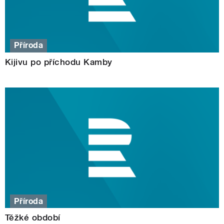
Příroda
Kijivu po příchodu Kamby
Příroda
Těžké období