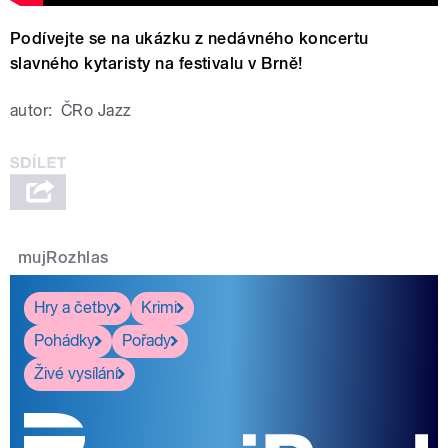
Podívejte se na ukázku z nedávného koncertu
slavného kytaristy na festivalu v Brně!
autor:
ČRo Jazz
mujRozhlas
Hry a četby
Krimi
Pohádky
Pořady
Živé vysílání