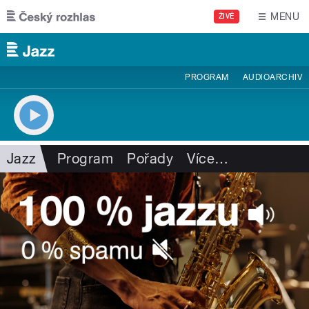
Přejít k hlavnímu obsahu
MENU
ŽIVĚ
PROGRAM
AUDIOARCHIV
Jazz
Program
Pořady
Více
…