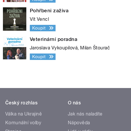
Pohřbeni zaživa
Vít Vencl
Koupit
Veterinární poradna
Jaroslava Vykoupilová, Milan Štourač
Koupit
Český rozhlas
O nás
Válka na Ukrajině
Jak nás naladíte
Komunální volby
Nápověda