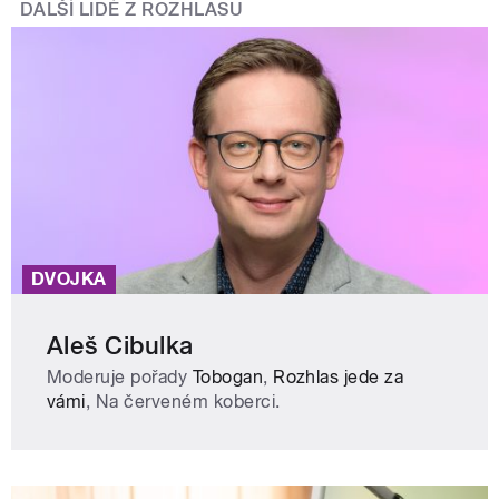
DALŠÍ LIDÉ Z ROZHLASU
DVOJKA
Aleš Cibulka
Moderuje pořady
Tobogan
,
Rozhlas jede za
vámi
, Na červeném koberci.