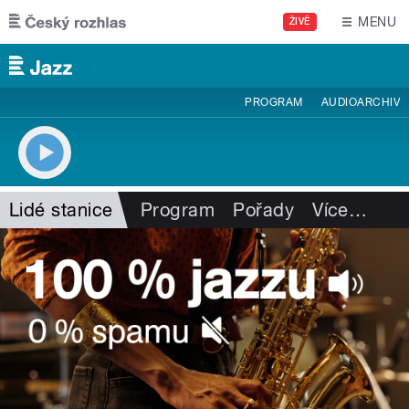
Přejít k hlavnímu obsahu
MENU
ŽIVĚ
PROGRAM
AUDIOARCHIV
Lidé stanice
Program
Pořady
Více
…