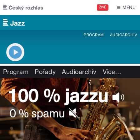
Přejít k hlavnímu obsahu
MENU
ŽIVĚ
PROGRAM
AUDIOARCHIV
Program
Pořady
Audioarchiv
Více
…