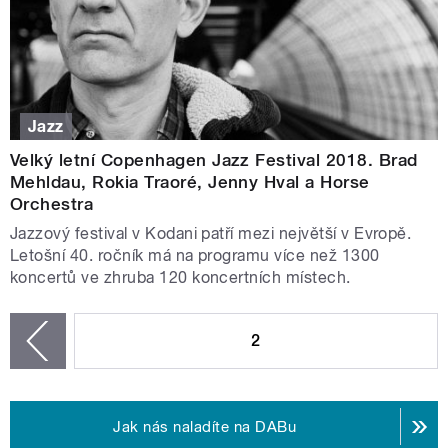
Jazz
Velký letní Copenhagen Jazz Festival 2018. Brad
Mehldau, Rokia Traoré, Jenny Hval a Horse
Orchestra
Jazzový festival v Kodani patří mezi největší v Evropě.
Letošní 40. ročník má na programu více než 1300
koncertů ve zhruba 120 koncertních místech.
STRÁNKY
2
zí
Jak nás naladíte na DABu