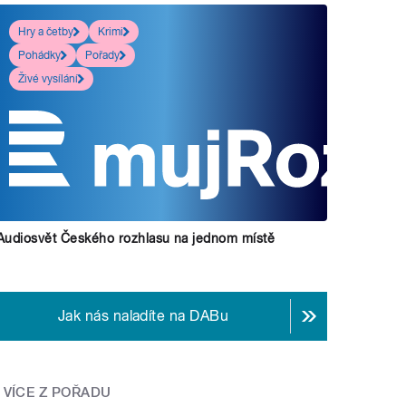
Hry a četby
Krimi
Pohádky
Pořady
Živé vysílání
Audiosvět Českého rozhlasu na jednom místě
Jak nás naladíte na DABu
VÍCE Z POŘADU