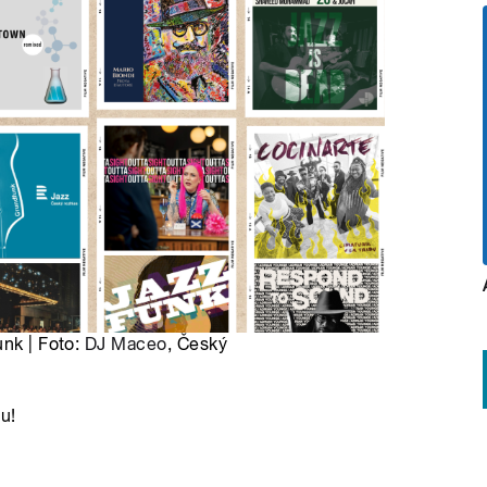
unk | Foto:
DJ Maceo
, Český
u!