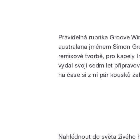
Pravidelná rubrika Groove Wi
australana jménem Simon Grey
remixové tvorbě, pro kapely 
vydal svoji sedm let připravo
na čase si z ní pár kousků za
Nahlédnout do světa živého