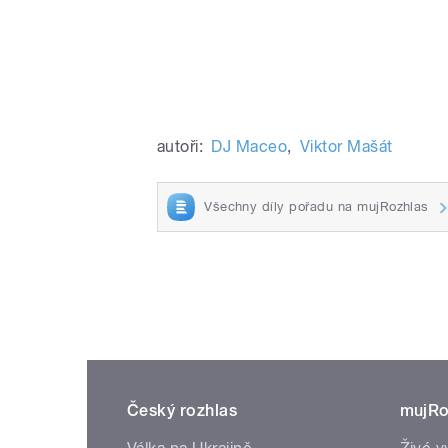
autoři:
DJ Maceo
,
Viktor Mašát
Všechny díly pořadu na mujRozhlas
Český rozhlas
mujRo