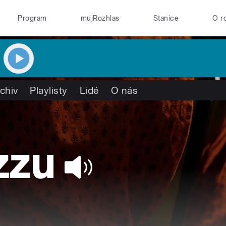
Program
mujRozhlas
Stanice
O r
chiv
Playlisty
Lidé
O nás