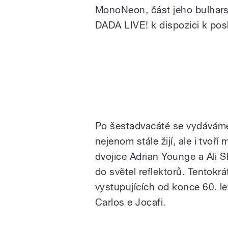
MonoNeon, část jeho bulhar
DADA LIVE! k dispozici k pos
Po šestadvacáté se vydáváme
nejenom stále žijí, ale i tvoř
dvojice Adrian Younge a Al
do světel reflektorů. Tentokr
vystupujících od konce 60. l
Carlos e Jocafi.