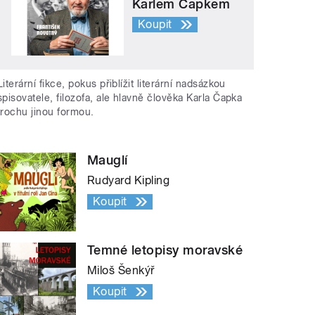
Karlem Čapkem
Koupit
Literární fikce, pokus přiblížit literární nadsázkou
spisovatele, filozofa, ale hlavně člověka Karla Čapka
trochu jinou formou.
Mauglí
Rudyard Kipling
Koupit
Temné letopisy moravské
Miloš Šenkýř
Koupit