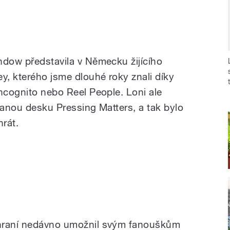
ndow představila v Německu žijícího
, kterého jsme dlouhé roky znali díky
Incognito nebo Reel People. Loni ale
vanou desku Pressing Matters, a tak bylo
hrát.
 hraní nedávno umožnil svým fanouškům