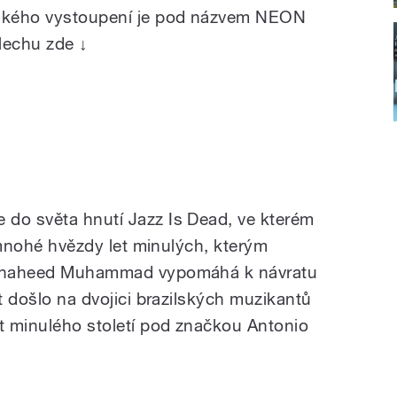
ského vystoupení je pod názvem NEON
lechu zde ↓
 do světa hnutí Jazz Is Dead, ve kterém
í mnohé hvězdy let minulých, kterým
i Shaheed Muhammad vypomáhá k návratu
át došlo na dvojici brazilských muzikantů
et minulého století pod značkou Antonio