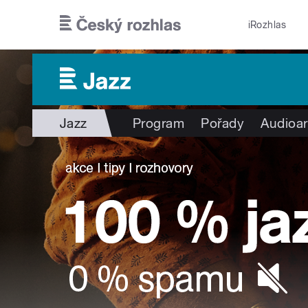
Přejít k hlavnímu obsahu
iRozhlas
Jazz
Program
Pořady
Audioar