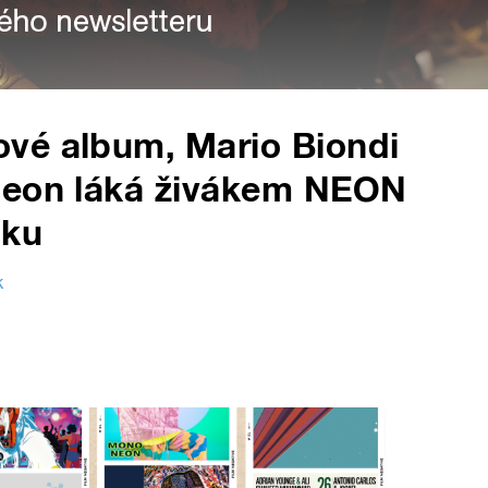
vé album, Mario Biondi
Neon láká živákem NEON
nku
k