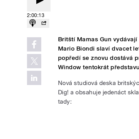
2:00:13
Britští Mamas Gun vydávají
Mario Biondi slaví dvacet l
popředí se znovu dostává pr
Window tentokrát představ
Nová studiová deska britský
Dig! a obsahuje jedenáct skl
tady: