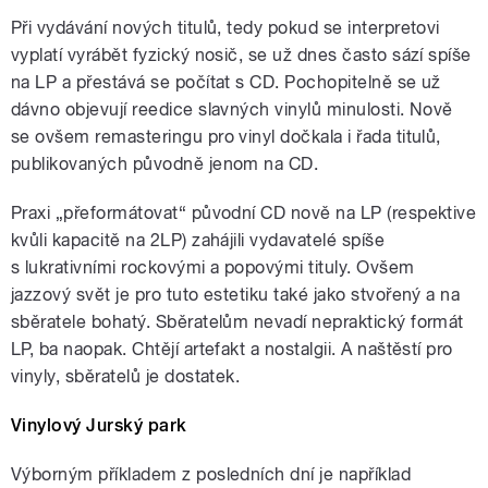
Při vydávání nových titulů, tedy pokud se interpretovi
vyplatí vyrábět fyzický nosič, se už dnes často sází spíše
na LP a přestává se počítat s CD. Pochopitelně se už
dávno objevují reedice slavných vinylů minulosti. Nově
se ovšem remasteringu pro vinyl dočkala i řada titulů,
publikovaných původně jenom na CD.
Praxi „přeformátovat“ původní CD nově na LP (respektive
kvůli kapacitě na 2LP) zahájili vydavatelé spíše
s lukrativními rockovými a popovými tituly. Ovšem
jazzový svět je pro tuto estetiku také jako stvořený a na
sběratele bohatý. Sběratelům nevadí nepraktický formát
LP, ba naopak. Chtějí artefakt a nostalgii. A naštěstí pro
vinyly, sběratelů je dostatek.
Vinylový Jurský park
Výborným příkladem z posledních dní je například