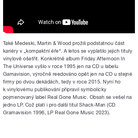
Také Medeski, Martin & Wood prožili podstatnou část
kariéry v „kompaktní éře“. A letos se vyplatilo jejich tituly
vinylově ošetřit. Konkrétně album Friday Afternoon In
The Universe vyšlo v roce 1995 jen na CD u labelu
Gamavision, výročně reedováno opět jen na CD u stejné
firmy po dvou dekádách, tedy v roce 2015. Nyní ho
k vinylovému publikování připravil symbolicky
pojmenovaný label Real Gone Music. Obsah se vešel na
jedno LP. Což platí i pro další titul Shack-Man (CD
Gramavision 1996, LP Real Gone Music 2023).