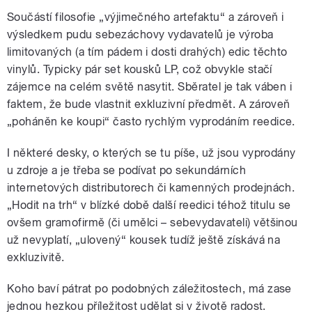
Součástí filosofie „výjimečného artefaktu“ a zároveň i
výsledkem pudu sebezáchovy vydavatelů je výroba
limitovaných (a tím pádem i dosti drahých) edic těchto
vinylů. Typicky pár set kousků LP, což obvykle stačí
zájemce na celém světě nasytit. Sběratel je tak váben i
faktem, že bude vlastnit exkluzivní předmět. A zároveň
„poháněn ke koupi“ často rychlým vyprodáním reedice.
I některé desky, o kterých se tu píše, už jsou vyprodány
u zdroje a je třeba se podívat po sekundárních
internetových distributorech či kamenných prodejnách.
„Hodit na trh“ v blízké době další reedici téhož titulu se
ovšem gramofirmě (či umělci – sebevydavateli) většinou
už nevyplatí, „ulovený“ kousek tudíž ještě získává na
exkluzivitě.
Koho baví pátrat po podobných záležitostech, má zase
jednou hezkou příležitost udělat si v životě radost.