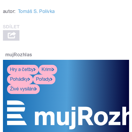
autor:
Tomáš S. Polívka
mujRozhlas
Hry a četby
Krimi
Pohádky
Pořady
Živé vysílání