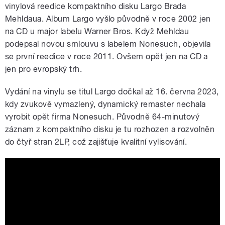
vinylová reedice kompaktního disku Largo Brada
Mehldaua. Album Largo vyšlo původně v roce 2002 jen
na CD u major labelu Warner Bros. Když Mehldau
podepsal novou smlouvu s labelem Nonesuch, objevila
se první reedice v roce 2011. Ovšem opět jen na CD a
jen pro evropský trh.
Vydání na vinylu se titul Largo dočkal až 16. června 2023,
kdy zvukově vymazlený, dynamický remaster nechala
vyrobit opět firma Nonesuch. Původně 64-minutový
záznam z kompaktního disku je tu rozhozen a rozvolněn
do čtyř stran 2LP, což zajišťuje kvalitní vylisování.
Brad Mehldau - Largo (Vinyl Unboxing)