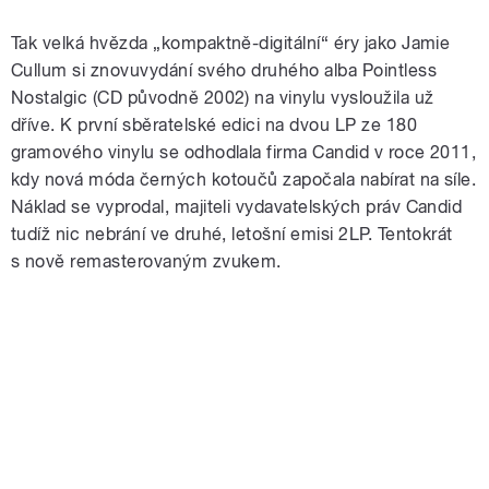
Tak velká hvězda „kompaktně-digitální“ éry jako Jamie
Cullum si znovuvydání svého druhého alba Pointless
Nostalgic (CD původně 2002) na vinylu vysloužila už
dříve. K první sběratelské edici na dvou LP ze 180
gramového vinylu se odhodlala firma Candid v roce 2011,
kdy nová móda černých kotoučů započala nabírat na síle.
Náklad se vyprodal, majiteli vydavatelských práv Candid
tudíž nic nebrání ve druhé, letošní emisi 2LP. Tentokrát
s nově remasterovaným zvukem.