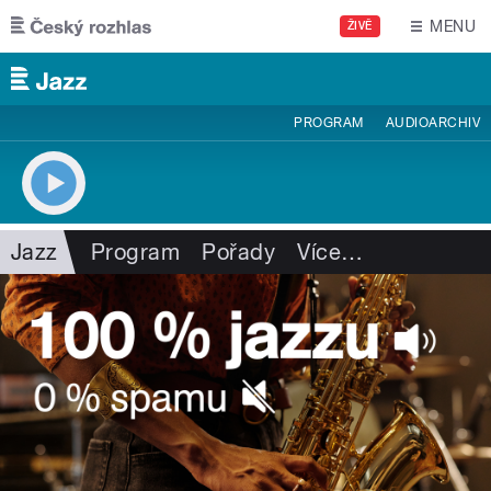
Přejít k hlavnímu obsahu
MENU
ŽIVĚ
PROGRAM
AUDIOARCHIV
Jazz
Program
Pořady
Více
…