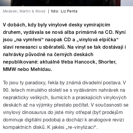
Medeski, Martin & Wood
|
foto:
Liz Penta
V dobách, kdy byly vinylové desky vymírajícím
druhem, vydávala se nová alba primárně na CD. Nyní
jsou „na vymření“ naopak CD a „vinylová elpíčka“
slaví renesanci u sběratelů. Na vinyl se tak dostávají i
nahrávky původně na černých deskách
nepublikované: aktuálně třeba Hancock, Shorter,
MMW nebo Mehldau.
To jsou ty paradoxy, řekla by známá divadelní postava. V
90. letech minulého století se s vydáváním nahrávek na
neprakticky velikých, šumících a praskajících vinylových
deskách až na výjimky přestalo počítat. V současnosti se
vinylový dinosaurus do jisté míry otřepal (byť prodejům
dominuje digitální podoba) a dochází k analogové revizi
kompaktních disků. K jakési „re-vinylizaci“.