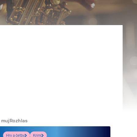
mujRozhlas
Hry a četby
Krimi