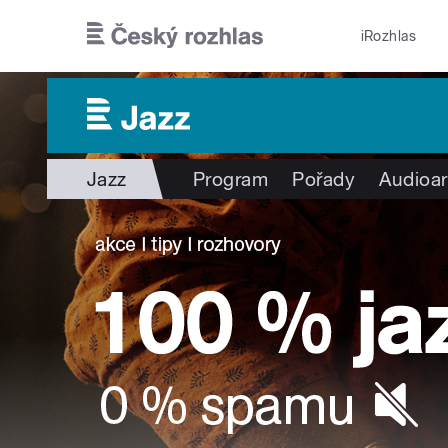
Přejít k hlavnímu obsahu
iRozhlas
Jazz
Program
Pořady
Audioar