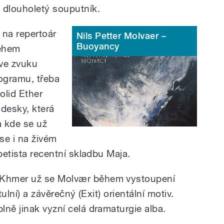
 dlouholetý souputník.
 na repertoár
Nils Petter Molvaer –
Buoyancy
Během
 ve zvuku
ogramu, třeba
olid Ether
 desky, která
a kde se už
 se i na živém
petista recentní skladbu Maja.
Khmer už se Molvær během vystoupení
tulní) a závěrečný (Exit) orientální motiv.
ně jinak vyzní celá dramaturgie alba.