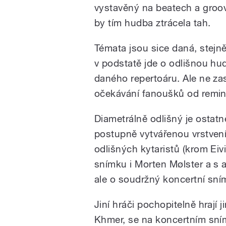
vystavěný na beatech a groove
by tím hudba ztrácela tah.
Témata jsou sice daná, stejn
v podstatě jde o odlišnou hu
daného repertoáru. Ale ne zas
očekávání fanoušků od remin
Diametrálně odlišný je ostatn
postupně vytvářenou vrstvení
odlišných kytaristů (krom Eiv
snímku i Morten Mølster a s
ale o soudržný koncertní sní
Jiní hráči pochopitelně hrají 
Khmer, se na koncertním sním