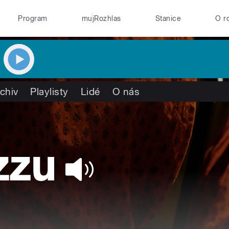
Program
mujRozhlas
Stanice
O r
chiv
Playlisty
Lidé
O nás