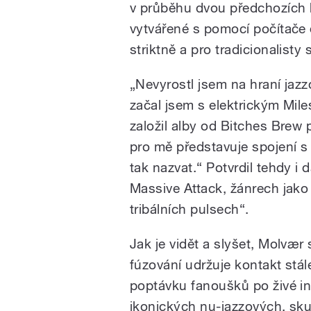
v průběhu dvou předchozích 
vytvářené s pomocí počítače 
striktně a pro tradicionalisty
„Nevyrostl jsem na hraní jaz
začal jsem s elektrickým Mile
založil alby od Bitches Brew
pro mě představuje spojení s t
tak nazvat.“ Potvrdil tehdy i d
Massive Attack, žánrech jako 
tribálních pulsech“.
Jak je vidět a slyšet, Molvær 
fúzování udržuje kontakt stá
poptávku fanoušků po živé in
ikonických nu-jazzových, skut