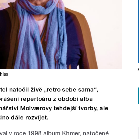
hlas
el natočil živě „retro sebe sama“,
rášení repertoáru z období alba
ářství Molværovy tehdejší tvorby, ale
no dále rozvíjet.
ával v roce 1998 album Khmer, natočené