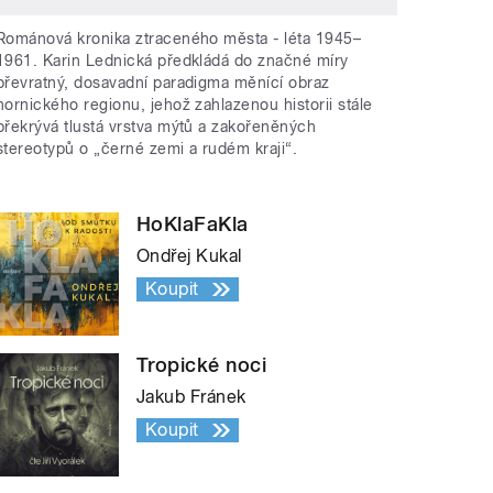
Románová kronika ztraceného města - léta 1945–
1961. Karin Lednická předkládá do značné míry
převratný, dosavadní paradigma měnící obraz
hornického regionu, jehož zahlazenou historii stále
překrývá tlustá vrstva mýtů a zakořeněných
stereotypů o „černé zemi a rudém kraji“.
HoKlaFaKla
Ondřej Kukal
Koupit
Tropické noci
Jakub Fránek
Koupit