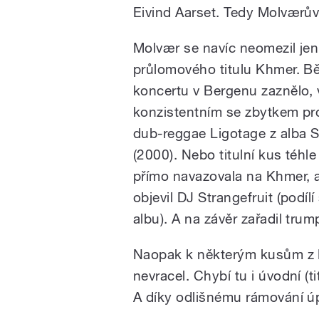
Eivind Aarset. Tedy Molværův
Molvær se navíc neomezil jen
průlomového titulu Khmer. 
koncertu v Bergenu zaznělo,
konzistentním se zbytkem pr
dub-reggae Ligotage z alba S
(2000). Nebo titulní kus téhle
přímo navazovala na Khmer, 
objevil DJ Strangefruit (podílí
albu). A na závěr zařadil trum
Naopak k některým kusům z 
nevracel. Chybí tu i úvodní (ti
A díky odlišnému rámování úpl