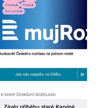
Pohádky
Pořady
Živé vysílání
Audiosvět Českého rozhlasu na jednom místě
Jak nás naladíte na DABu
E-SHOP ČESKÉHO ROZHLASU
Závěr příběhu staré Karviné,