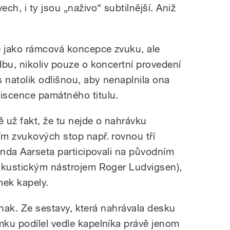
ch, i ty jsou „naživo“ subtilnější. Aniž
ě jako rámcová koncepce zvuku, ale
dbu, nikoliv pouze o koncertní provedení
 natolik odlišnou, aby nenaplnila ona
iscence památného titulu.
ě už fakt, že tu nejde o nahrávku
m zvukových stop např. rovnou tří
inda Aarseta participovali na původním
 akustickým nástrojem Roger Ludvigsen),
mek kapely.
jinak. Ze sestavy, která nahrávala desku
ku podílel vedle kapelníka právě jenom