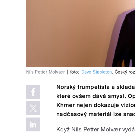
Nils Petter Molvaer
|
foto:
Dave Stapleton
,
Český roz
Norský trumpetista a skladat
které ovšem dává smysl. Op
Khmer nejen dokazuje vizion
nadčasový materiál lze snad
Když Nils Petter Molvær vyd