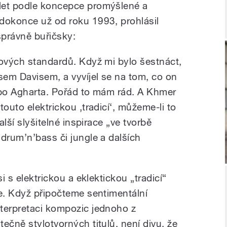
let podle koncepce promýšlené a
dokonce už od roku 1993, prohlásil
 správně buřičsky:
zových standardů. Když mi bylo šestnáct,
sem Davisem, a vyvíjel se na tom, co on
 po Agharta. Pořád to mám rád. A Khmer
outo elektrickou ‚tradicí‘, můžeme-li to
alší slyšitelné inspirace „ve tvorbě
drum’n’bass či jungle a dalších
si s elektrickou a eklektickou „tradicí“
le. Když připočteme sentimentální
terpretaci kompozic jednoho z
ečně stylotvorných titulů, není divu, že