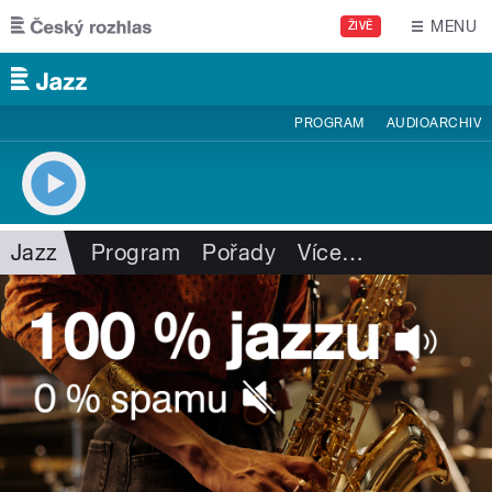
Přejít k hlavnímu obsahu
MENU
ŽIVĚ
PROGRAM
AUDIOARCHIV
Jazz
Program
Pořady
Více
…