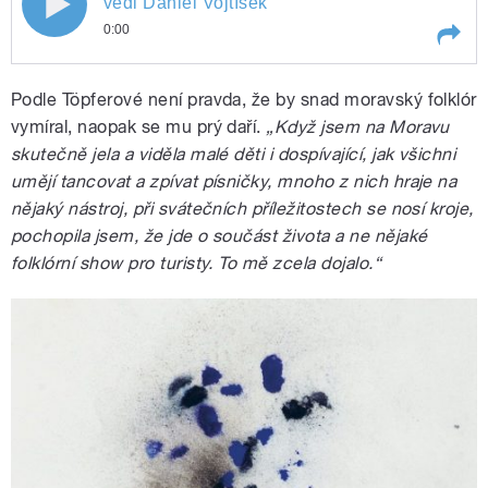
vedl Daniel Vojtíšek
0:00
Milokraj vedl Daniel Vojtíšek
Play /
Rozhovor s Tomášem Liškou o CD
Podle Töpferové není pravda, že by snad moravský folklór
Milokraj vedl Daniel Vojtíšek
vymíral, naopak se mu prý daří.
„Když jsem na Moravu
skutečně jela a viděla malé děti i dospívající, jak všichni
umějí tancovat a zpívat písničky, mnoho z nich hraje na
nějaký nástroj, při svátečních příležitostech se nosí kroje,
pochopila jsem, že jde o součást života a ne nějaké
folklórní show pro turisty. To mě zcela dojalo.“
pause