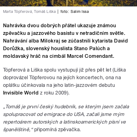
Marta Töpferová, Tomáš Liška
|
foto:
Salim Issa
Nahrávka dvou dobrých přátel ukazuje známou
zpěvačku a jazzového basistu v netradičním světle.
Nahrávání alba Milokraj se zúčastnili kytarista David
Dorůžka, slovenský houslista Stano Palúch a
moldavský hráč na cimbál Marcel Comendant.
Töpferová a Liška spolu vystupují již přes pět let (Liška
doprovázel Töpferovou na jejích koncertech, ona na
oplátku účinkovala na jeho latin-jazzovém debutu
Invisible World
z roku 2009).
„Tomáš je první český hudebník, se kterým jsem začala
spolupracovat od emigrace do USA, začali jsme mým
repertoárem autorských a latinskoamerických písní ve
španělštině,“
připomíná zpěvačka.