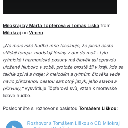
Milokraj by Marta Topferova & Tomas Liska
from
Milokraj
on
Vimeo
.
„Na moravské hudbě mne fascinuje, že písně často
střídají tempa, modulují tóniny z dur do moll - tyto
rytmické i harmonické posuny má člověk asi opravdu
uložené hluboko v sobě, protože prostě žil v kraji, kde se
takhle zpívá a hraje; k melodiím a rytmům člověka vede
navíc přirozenou cestou samotný jazyk, jeho stavba a
přízvuky,“
vysvětluje Töpferová svůj vztah k moravské
lidové hudbě.
Poslechněte si rozhovor s basistou
Tomášem Liškou
:
Rozhovor s Tomášem Liškou o CD Milokraj
Rozhovor s Tomášem Liškou o CD