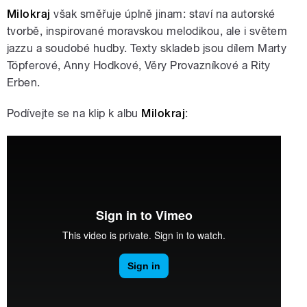
Milokraj
však směřuje úplně jinam: staví na autorské
tvorbě, inspirované moravskou melodikou, ale i světem
jazzu a soudobé hudby. Texty skladeb jsou dílem Marty
Töpferové, Anny Hodkové, Věry Provazníkové a Rity
Erben.
Podívejte se na klip k albu
Milokraj
: