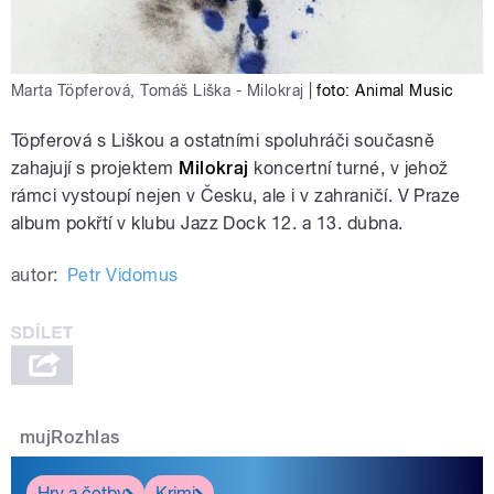
Marta Töpferová, Tomáš Liška - Milokraj
|
foto: Animal Music
Töpferová s Liškou a ostatními spoluhráči současně
zahajují s projektem
Milokraj
koncertní turné, v jehož
rámci vystoupí nejen v Česku, ale i v zahraničí. V Praze
album pokřtí v klubu Jazz Dock 12. a 13. dubna.
autor:
Petr Vidomus
mujRozhlas
Hry a četby
Krimi