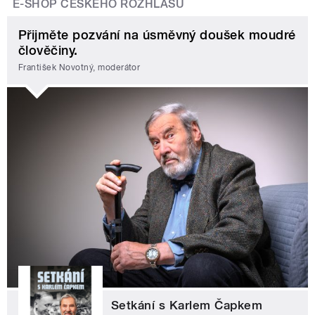
E-SHOP ČESKÉHO ROZHLASU
Přijměte pozvání na úsměvný doušek moudré
člověčiny.
František Novotný, moderátor
Setkání s Karlem Čapkem