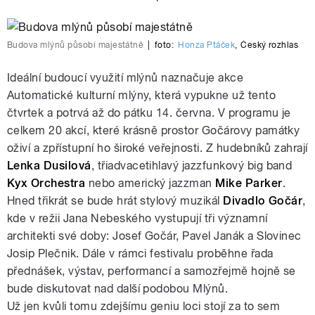
Budova mlýnů působí majestátně
|
foto:
Honza Ptáček
,
Český rozhlas
Ideální budoucí využití mlýnů naznačuje akce
Automatické kulturní mlýny, která vypukne už tento
čtvrtek a potrvá až do pátku 14. června. V programu je
celkem 20 akcí, které krásně prostor Gočárovy památky
oživí a zpřístupní ho široké veřejnosti. Z hudebníků zahrají
Lenka Dusilová
, třiadvacetihlavý jazzfunkový big band
Kyx Orchestra
nebo americký jazzman
Mike Parker
.
Hned třikrát se bude hrát stylový muzikál
Divadlo Gočár
,
kde v režii Jana Nebeského vystupují tři významní
architekti své doby: Josef Gočár, Pavel Janák a Slovinec
Josip Plečnik. Dále v rámci festivalu proběhne řada
přednášek, výstav, performancí a samozřejmě hojně se
bude diskutovat nad další podobou Mlýnů.
Už jen kvůli tomu zdejšímu geniu loci stojí za to sem