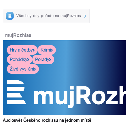
Všechny díly pořadu na mujRozhlas
mujRozhlas
Hry a četby
Krimi
Pohádky
Pořady
Živé vysílání
Audiosvět Českého rozhlasu na jednom místě