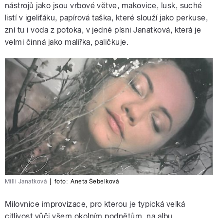
nástrojů jako jsou vrbové větve, makovice, lusk, suché
listí v igeliťáku, papírová taška, které slouží jako perkuse,
zní tu i voda z potoka, v jedné písni Janatková, která je
velmi činná jako malířka, paličkuje.
Milli Janatková
|
foto:
Aneta Šebelková
Milovnice improvizace, pro kterou je typická velká
citlivost vůči všem okolním podnětům, na albu