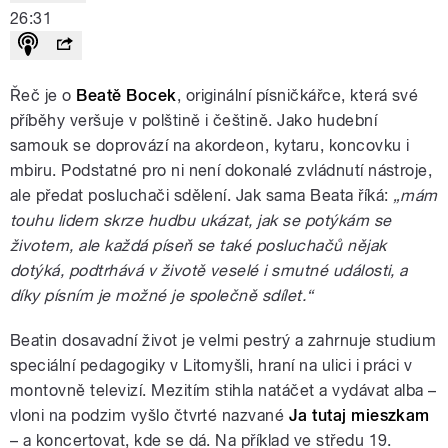
26:31
Řeč je o
Beatě Bocek
, originální písničkářce, která své
příběhy veršuje v polštině i češtině. Jako hudební
samouk se doprovází na akordeon, kytaru, koncovku i
mbiru. Podstatné pro ni není dokonalé zvládnutí nástroje,
ale předat posluchači sdělení. Jak sama Beata říká:
„mám
touhu lidem skrze hudbu ukázat, jak se potýkám se
životem, ale každá píseň se také posluchačů nějak
dotýká, podtrhává v životě veselé i smutné události, a
díky písním je možné je společně sdílet.“
Beatin dosavadní život je velmi pestrý a zahrnuje studium
speciální pedagogiky v Litomyšli, hraní na ulici i práci v
montovně televizí. Mezitím stihla natáčet a vydávat alba –
vloni na podzim vyšlo čtvrté nazvané
Ja tutaj mieszkam
– a koncertovat, kde se dá. Na příklad ve středu 19.