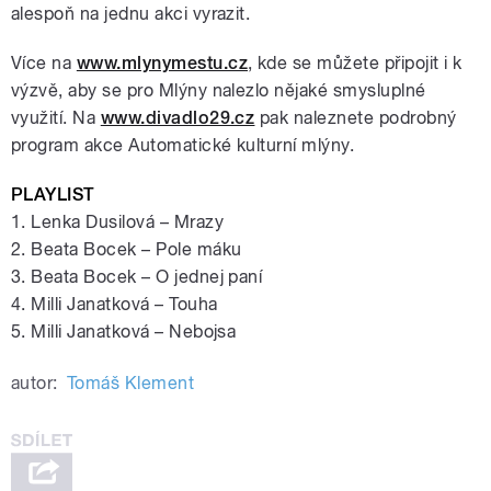
alespoň na jednu akci vyrazit.
Více na
www.mlynymestu.cz
, kde se můžete připojit i k
výzvě, aby se pro Mlýny nalezlo nějaké smysluplné
využití. Na
www.divadlo29.cz
pak naleznete podrobný
program akce Automatické kulturní mlýny.
PLAYLIST
1. Lenka Dusilová – Mrazy
2. Beata Bocek – Pole máku
3. Beata Bocek – O jednej paní
4. Milli Janatková – Touha
5. Milli Janatková – Nebojsa
autor:
Tomáš Klement