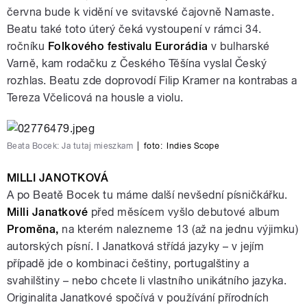
června bude k vidění ve svitavské čajovně Namaste.
Beatu také toto úterý čeká vystoupení v rámci 34.
ročníku
Folkového festivalu Eurorádia
v bulharské
Varně, kam rodačku z Českého Těšína vyslal Český
rozhlas. Beatu zde doprovodí Filip Kramer na kontrabas a
Tereza Včelicová na housle a violu.
Beata Bocek: Ja tutaj mieszkam
|
foto:
Indies Scope
MILLI JANOTKOVÁ
A po Beatě Bocek tu máme další nevšední písničkářku.
Milli Janatkové
před měsícem vyšlo debutové album
Proměna,
na kterém nalezneme 13 (až na jednu výjimku)
autorských písní. I Janatková střídá jazyky – v jejím
případě jde o kombinaci češtiny, portugalštiny a
svahilštiny – nebo chcete li vlastního unikátního jazyka.
Originalita Janatkové spočívá v používání přírodních