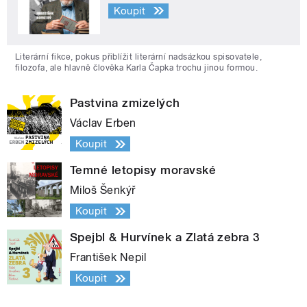
Koupit
Literární fikce, pokus přiblížit literární nadsázkou spisovatele,
filozofa, ale hlavně člověka Karla Čapka trochu jinou formou.
Pastvina zmizelých
Václav Erben
Koupit
Temné letopisy moravské
Miloš Šenkýř
Koupit
Spejbl & Hurvínek a Zlatá zebra 3
František Nepil
Koupit