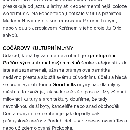
přeskakuje od jazzu a latiny až k experimentálnější poloze
world music. Na koncertech ji potkáte v triu s pianistou
Markem Novotným a kontrabasistou Petrem Tichým,
nebo v duu s Jaroslavem Kořánem v jeho projektu Orloj
snivců.
GOČÁROVY KULTURNÍ MLÝNY
Událost, která by vám neměla utéct, je
zpřístupnění
Gočárových automatických
mlýnů
široké veřejnosti. Jak
jste asi zaznamenali, úžasná průmyslová památka
nedávno přestala sloužit svému původnímu účelu a hledá
se pro ni využití. Firma
Goodmills
mlýny nabídla mlýny
městu a to zvažuje, jak se k celé věci postaví. My všichni
milovníci kultury a architektury doufáme, že tady
nevzniknou další byty, kanceláře nebo snad obchoďák.
Dostatečným mementem je, jak dopadly další
průmyslové areály v Pardubicích – viz zdevastovaná Tesla
nebo už zdemolovaná Prokopka.