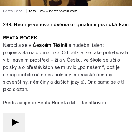
Beata Bocek
|
foto:
www.beatabocek.com
289. Neon je věnován dvěma originálním písničkářkám
BEATA BOCEK
Narodila se v
Českém Těšíně
a hudební talent
projevovala už od malinka. Od dětství se také pohybovala
v bilingvním prostředí – žila v Česku, ve škole se učilo
polsky a o přestávkách se mluvilo „po našem“, což je
nenapodobitelná směs polštiny, moravské češtiny,
slovenštiny, němčiny a dalších jazyků. Ona sama se cítí
jako slezan.
Představujeme Beatu Bocek a Milli Janatkovou