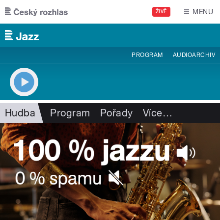
Přejít k hlavnímu obsahu
MENU
ŽIVĚ
PROGRAM
AUDIOARCHIV
Hudba
Program
Pořady
Více
…