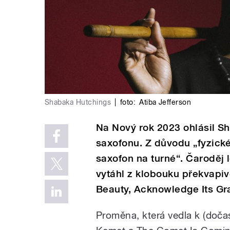
Shabaka Hutchings
|
foto:
Atiba Jefferson
Na Nový rok 2023 ohlásil S
saxofonu. Z důvodu „fyzick
saxofon na turné“. Čaroděj
vytáhl z klobouku překvapiv
Beauty, Acknowledge Its Gr
Proměna, která vedla k (doč