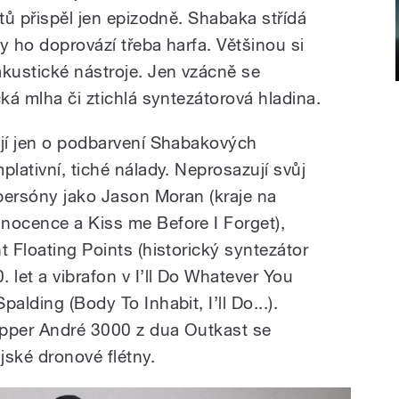
stů přispěl jen epizodně. Shabaka střídá
y ho doprovází třeba harfa. Většinou si
akustické nástroje. Jen vzácně se
cká mlha či ztichlá syntezátorová hladina.
ají jen o podbarvení Shabakových
plativní, tiché nálady. Neprosazují svůj
 persóny jako Jason Moran (kraje na
nocence a Kiss me Before I Forget),
t Floating Points (historický syntezátor
let a vibrafon v I’ll Do Whatever You
alding (Body To Inhabit, I’ll Do...).
apper André 3000 z dua Outkast se
ské dronové flétny.