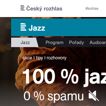
Přejít k hlavnímu obsahu
iRozhlas
Jazz
Program
Pořady
Audioar