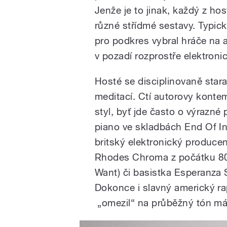
Jenže je to jinak, každý z ho
různé střídmé sestavy. Typick
pro podkres vybral hráče na 
v pozadí rozprostře elektroni
Hosté se disciplinovaně star
meditací. Ctí autorovy kontem
styl, byť jde často o výrazné
piano ve skladbách End Of In
britský elektronický producen
Rhodes Chroma z počátku 80. 
Want) či basistka Esperanza Sp
Dokonce i slavný americký r
„omezil“ na průběžný tón máj