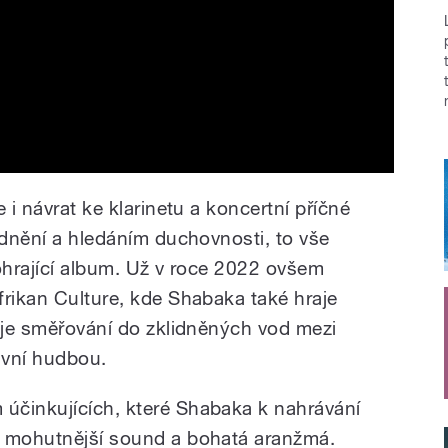
 i návrat ke klarinetu a koncertní příčné
idnění a hledáním duchovnosti, to vše
hohrající album. Už v roce 2022 ovšem
frikan Culture, kde Shabaka také hraje
čuje směřování do zklidněných vod mezi
ivní hudbou.
účinkujících, které Shabaka k nahrávání
á mohutnější sound a bohatá aranžmá.