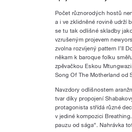
Počet různorodých hostů nen
a i ve zklidněné rovině udrží 
se tu tak odlišné skladby jak
vzrušeným projevem newyorsk
zvolna rozvíjený pattern I’ll 
někam k baroque folku směřu
zpěvačkou Eskou Mtungwazi.
Song Of The Motherland od S
Navzdory odlišnostem aranžmá
tvar díky propojení Shabako
protagonista střídá různé dec
v jediné kompozici Breathing.
pauzu od sága“. Nahrávka tot