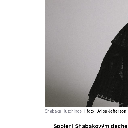
Shabaka Hutchings
|
foto:
Atiba Jefferson
Spojeni Shabakovým dech