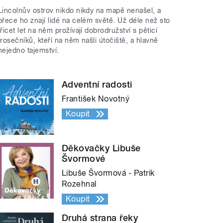
Lincolnův ostrov nikdo nikdy na mapě nenašel, a
přece ho znají lidé na celém světě. Už déle než sto
třicet let na něm prožívají dobrodružství s pěticí
trosečníků, kteří na něm našli útočiště, a hlavně
nejedno tajemství.
Adventní radosti
František Novotný
Koupit
Děkovačky Libuše
Švormové
Libuše Švormová - Patrik
Rozehnal
Koupit
Druhá strana řeky