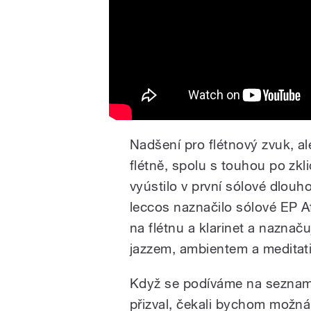
Nadšení pro flétnový zvuk, ale
flétně, spolu s touhou po zkl
vyústilo v první sólové dlou
leccos naznačilo sólové EP A
na flétnu a klarinet a nazna
jazzem, ambientem a meditat
Když se podíváme na seznam 
přizval, čekali bychom možn