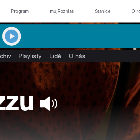
Program
mujRozhlas
Stanice
O r
chiv
Playlisty
Lidé
O nás