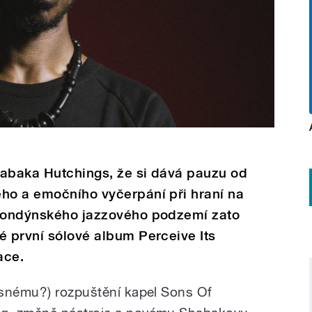
habaka Hutchings, že si dává pauzu od
ého a emočního vyčerpání při hraní na
 londýnského jazzového podzemí zato
é první sólové album Perceive Its
ace.
asnému?) rozpuštění kapel Sons Of