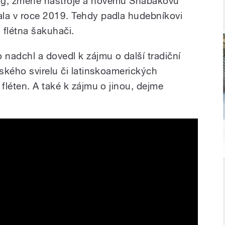
g, změně nástroje a novému Shabakovu
a v roce 2019. Tehdy padla hudebníkovi
flétna šakuhači.
nadchl a dovedl k zájmu o další tradiční
ského svirelu či latinskoamerických
fléten. A také k zájmu o jinou, dejme
. Moses Sumney