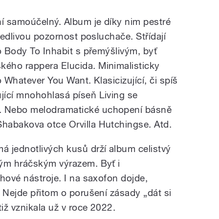
í samoúčelný. Album je díky nim pestré
bedlivou pozornost posluchače. Střídají
o Body To Inhabit s přemýšlivým, byť
ého rappera Elucida. Minimalisticky
Do Whatever You Want. Klasicizující, či spíš
jící mnohohlasá píseň Living se
 Nebo melodramatické uchopení básně
habakova otce Orvilla Hutchingse. Atd.
 jednotlivých kusů drží album celistvý
vým hráčským výrazem. Byť i
hové nástroje. I na saxofon dojde,
 Nejde přitom o porušení zásady „dát si
iž vznikala už v roce 2022.