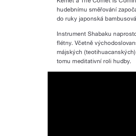
Kemet a The Comet Is Comin
hudebnímu směřování započal
do ruky japonská bambusová 
Instrument Shabaku naprosto 
flétny. Včetně východoslovan
májských (teotihuacanských) 
tomu meditativní roli hudby.
Shabaka - Insecurities ft