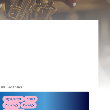
mujRozhlas
Hry a četby
Krimi
Pohádky
Pořady