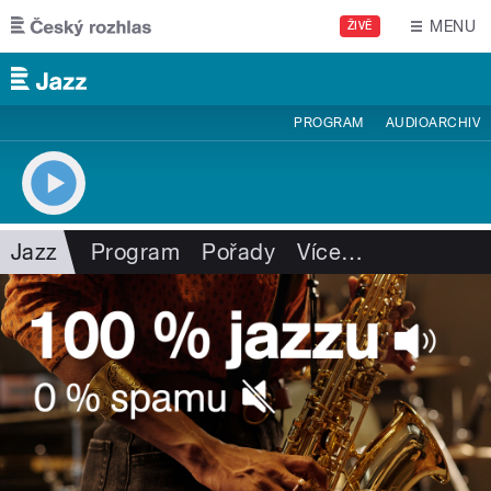
Přejít k hlavnímu obsahu
MENU
ŽIVĚ
PROGRAM
AUDIOARCHIV
Jazz
Program
Pořady
Více
…