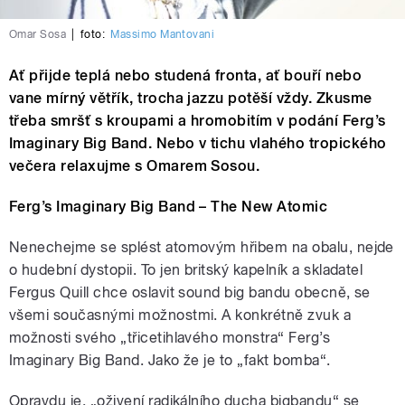
Omar Sosa
|
foto:
Massimo Mantovani
Ať přijde teplá nebo studená fronta, ať bouří nebo
vane mírný větřík, trocha jazzu potěší vždy. Zkusme
třeba smršť s kroupami a hromobitím v podání Ferg’s
Imaginary Big Band. Nebo v tichu vlahého tropického
večera relaxujme s Omarem Sosou.
Ferg’s Imaginary Big Band – The New Atomic
Nenechejme se splést atomovým hřibem na obalu, nejde
o hudební dystopii. To jen britský kapelník a skladatel
Fergus Quill chce oslavit sound big bandu obecně, se
všemi současnými možnostmi. A konkrétně zvuk a
možnosti svého „třicetihlavého monstra“ Ferg’s
Imaginary Big Band. Jako že je to „fakt bomba“.
Opravdu je, „oživení radikálního ducha bigbandu“ se