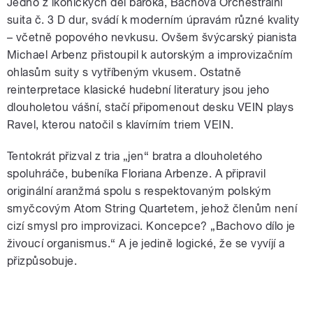
Jedno z ikonických děl baroka, Bachova Orchestrální
suita č. 3 D dur, svádí k moderním úpravám různé kvality
– včetně popového nevkusu. Ovšem švýcarský pianista
Michael Arbenz přistoupil k autorským a improvizačním
ohlasům suity s vytříbeným vkusem. Ostatně
reinterpretace klasické hudební literatury jsou jeho
dlouholetou vášní, stačí připomenout desku VEIN plays
Ravel, kterou natočil s klavírním triem VEIN.
Tentokrát přizval z tria „jen“ bratra a dlouholetého
spoluhráče, bubeníka Floriana Arbenze. A připravil
originální aranžmá spolu s respektovaným polským
smyčcovým Atom String Quartetem, jehož členům není
cizí smysl pro improvizaci. Koncepce? „Bachovo dílo je
živoucí organismus.“ A je jedině logické, že se vyvíjí a
přizpůsobuje.