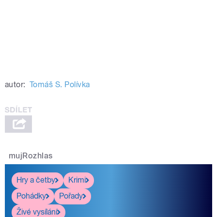
autor:
Tomáš S. Polívka
mujRozhlas
Hry a četby
Krimi
Pohádky
Pořady
Živé vysílání