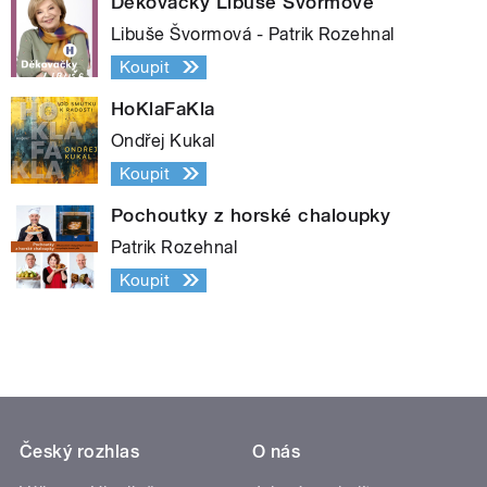
Děkovačky Libuše Švormové
Libuše Švormová - Patrik Rozehnal
Koupit
HoKlaFaKla
Ondřej Kukal
Koupit
Pochoutky z horské chaloupky
Patrik Rozehnal
Koupit
Český rozhlas
O nás