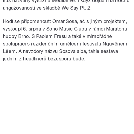
kus nazvaný výstižně Meditative. I když dojde i na trochu
angažovanosti ve skladbě We Say Pt. 2.
Hodí se připomenout: Omar Sosa, ač s jiným projektem,
vystoupí 6. srpna v Sono Music Clubu v rámci Maratonu
hudby Brno. S Paolem Fresu a také v mimořádné
spolupráci s rezidenčním umělcem festivalu Nguyênem
Lêem. A navzdory názvu Sosova alba, tahle sestava
jedním z headlinerů bezesporu bude.