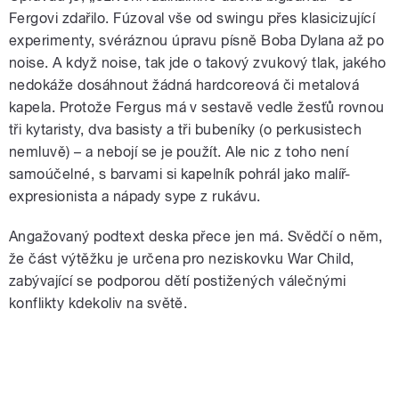
Fergovi zdařilo. Fúzoval vše od swingu přes klasicizující
experimenty, svéráznou úpravu písně Boba Dylana až po
noise. A když noise, tak jde o takový zvukový tlak, jakého
nedokáže dosáhnout žádná hardcoreová či metalová
kapela. Protože Fergus má v sestavě vedle žesťů rovnou
tři kytaristy, dva basisty a tři bubeníky (o perkusistech
nemluvě) – a nebojí se je použít. Ale nic z toho není
samoúčelné, s barvami si kapelník pohrál jako malíř-
expresionista a nápady sype z rukávu.
Angažovaný podtext deska přece jen má. Svědčí o něm,
že část výtěžku je určena pro neziskovku War Child,
zabývající se podporou dětí postižených válečnými
konflikty kdekoliv na světě.