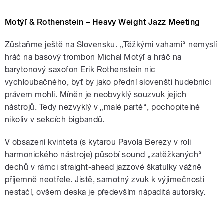
Motýľ & Rothenstein – Heavy Weight Jazz Meeting
Zůstaňme ještě na Slovensku. „Těžkými vahami“ nemyslí
hráč na basový trombon Michal Motýľ a hráč na
barytonový saxofon Erik Rothenstein nic
vychloubačného, byť by jako přední slovenští hudebníci
právem mohli. Míněn je neobvyklý souzvuk jejich
nástrojů. Tedy nezvyklý v „malé partě“, pochopitelně
nikoliv v sekcích bigbandů.
V obsazení kvinteta (s kytarou Pavola Berezy v roli
harmonického nástroje) působí sound „zatěžkaných“
dechů v rámci straight-ahead jazzové škatulky vážně
příjemně neotřele. Jistě, samotný zvuk k výjimečnosti
nestačí, ovšem deska je především nápaditá autorsky.