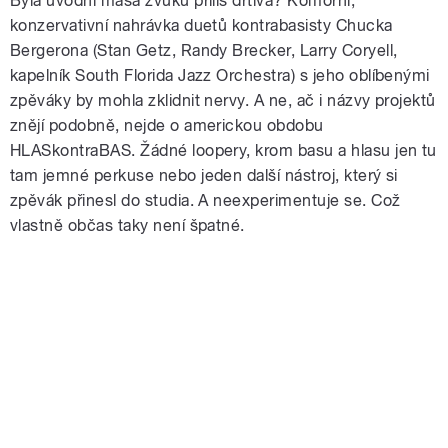
Byla úvodní masa zvuku příliš drtivá? Komorní,
konzervativní nahrávka duetů kontrabasisty Chucka
Bergerona (Stan Getz, Randy Brecker, Larry Coryell,
kapelník South Florida Jazz Orchestra) s jeho oblíbenými
zpěváky by mohla zklidnit nervy. A ne, ač i názvy projektů
znějí podobně, nejde o americkou obdobu
HLASkontraBAS. Žádné loopery, krom basu a hlasu jen tu
tam jemné perkuse nebo jeden další nástroj, který si
zpěvák přinesl do studia. A neexperimentuje se. Což
vlastně občas taky není špatné.