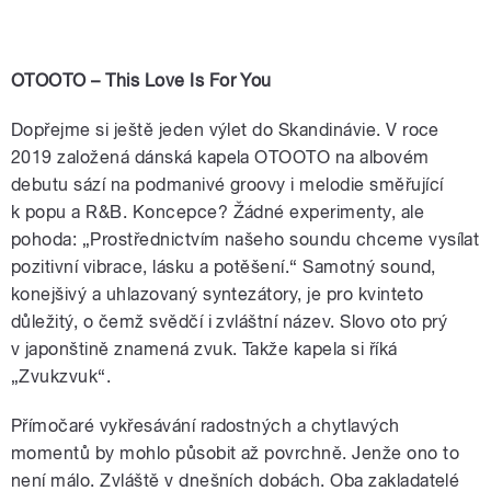
OTOOTO – This Love Is For You
Dopřejme si ještě jeden výlet do Skandinávie. V roce
2019 založená dánská kapela OTOOTO na albovém
debutu sází na podmanivé groovy i melodie směřující
k popu a R&B. Koncepce? Žádné experimenty, ale
pohoda: „Prostřednictvím našeho soundu chceme vysílat
pozitivní vibrace, lásku a potěšení.“ Samotný sound,
konejšivý a uhlazovaný syntezátory, je pro kvinteto
důležitý, o čemž svědčí i zvláštní název. Slovo oto prý
v japonštině znamená zvuk. Takže kapela si říká
„Zvukzvuk“.
Přímočaré vykřesávání radostných a chytlavých
momentů by mohlo působit až povrchně. Jenže ono to
není málo. Zvláště v dnešních dobách. Oba zakladatelé