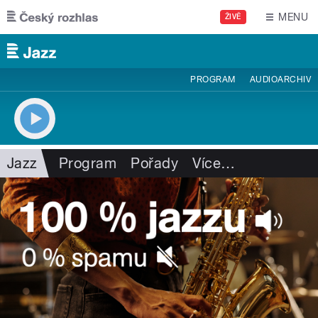
Přejít k hlavnímu obsahu
MENU
ŽIVĚ
PROGRAM
AUDIOARCHIV
Jazz
Program
Pořady
Více
…