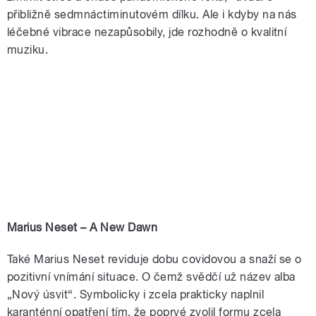
přibližně sedmnáctiminutovém dílku. Ale i kdyby na nás
léčebné vibrace nezapůsobily, jde rozhodně o kvalitní
muziku.
Marius Neset – A New Dawn
Také Marius Neset reviduje dobu covidovou a snaží se o
pozitivní vnímání situace. O čemž svědčí už název alba
„Nový úsvit“. Symbolicky i zcela prakticky naplnil
karanténní opatření tím, že poprvé zvolil formu zcela