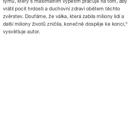
týmu, který s maximálním vypětím pracuje na tom, aby
vrátil pocit hrdosti a duchovní zdraví obětem těchto
zvěrstev. Doufáme, že válka, která zabila miliony lidí a
další miliony životů zničila, konečně dospěje ke konci,“
vysvětluje autor.