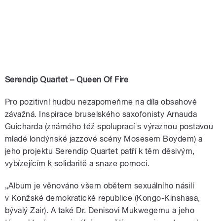
Serendip Quartet – Queen Of Fire
Pro pozitivní hudbu nezapomeňme na díla obsahově
závažná. Inspirace bruselského saxofonisty Arnauda
Guicharda (známého též spoluprací s výraznou postavou
mladé londýnské jazzové scény Mosesem Boydem) a
jeho projektu Serendip Quartet patří k těm děsivým,
vybízejícím k solidaritě a snaze pomoci.
„Album je věnováno všem obětem sexuálního násilí
v Konžské demokratické republice (Kongo-Kinshasa,
bývalý Zair). A také Dr. Denisovi Mukwegemu a jeho