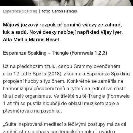
Esperanza Spalding
|
foto:
Carlos Pericas
Májový jazzový rozpuk připomíná výjevy ze zahrad,
luk a sadů. Nové desky nabízejí například Vijay Iyer,
Alfa Mist a Marius Neset.
Esperanza Spalding – Triangle (Formwela 1,2,3)
Už na předchozím titulu, cenou Grammy ověnčeném
albu 12 Little Spells (2018), zkoumala Esperanza Spalding
propojení hudby s fyzičnem. Konkrétně se zaměřila na
harmonizující působení tónů a rytmů na jednotlivé části
těla i celý organismus. Ve třívěté suitě Triangle (Formwela
1 až tři) se pustila hlouběji do oblasti muzikoterapie a
přesměrovala na psychiku.
„Suita inspirovaná meditací a léčivými postupy má za cíl
zmírnit stres a chaos pandemického roku,“ uvádí o