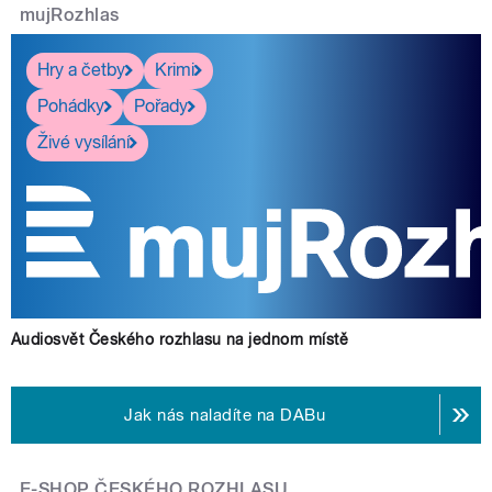
mujRozhlas
Hry a četby
Krimi
Pohádky
Pořady
Živé vysílání
Audiosvět Českého rozhlasu na jednom místě
Jak nás naladíte na DABu
E-SHOP ČESKÉHO ROZHLASU