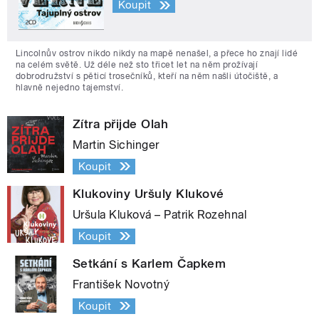
Koupit
Lincolnův ostrov nikdo nikdy na mapě nenašel, a přece ho znají lidé
na celém světě. Už déle než sto třicet let na něm prožívají
dobrodružství s pěticí trosečníků, kteří na něm našli útočiště, a
hlavně nejedno tajemství.
Zítra přijde Olah
Martin Sichinger
Koupit
Klukoviny Uršuly Klukové
Uršula Kluková – Patrik Rozehnal
Koupit
Setkání s Karlem Čapkem
František Novotný
Koupit