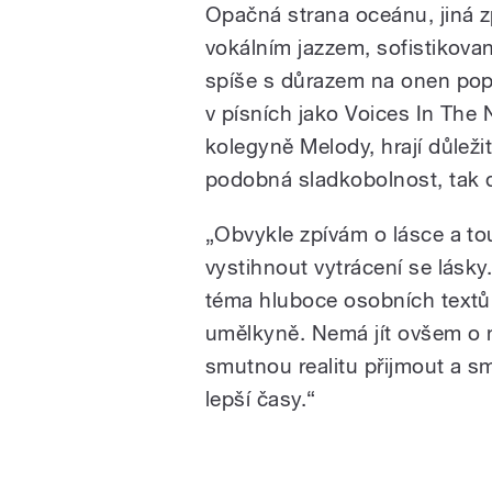
Opačná strana oceánu, jiná z
vokálním jazzem, sofistikova
spíše s důrazem na onen pop,
v písních jako Voices In The 
kolegyně Melody, hrají důleži
podobná sladkobolnost, tak 
„Obvykle zpívám o lásce a tou
vystihnout vytrácení se lásky
téma hluboce osobních textů 
umělkyně. Nemá jít ovšem o ni
smutnou realitu přijmout a sm
lepší časy.“