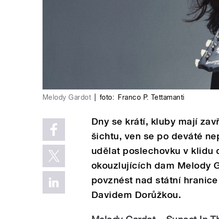
Melody Gardot
|
foto:
Franco P. Tettamanti
Dny se krátí, kluby mají za
šichtu, ven se po deváté nep
udělat poslechovku v klidu
okouzlujících dam Melody G
povznést nad státní hranice
Davidem Dorůžkou.