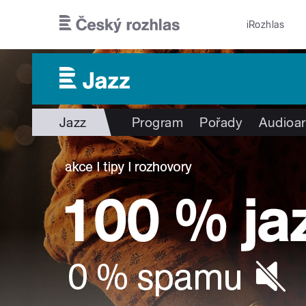
Přejít k hlavnímu obsahu
iRozhlas
Jazz
Program
Pořady
Audioar