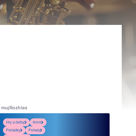
mujRozhlas
Hry a četby
Krimi
Pohádky
Pořady