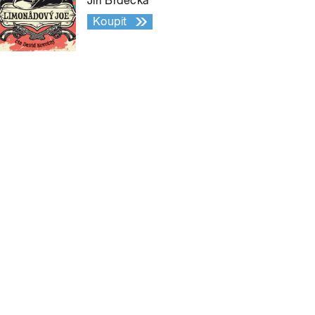
Jiří Brdečka
Koupit