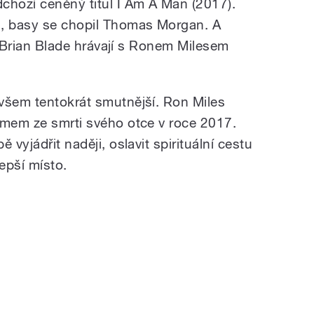
hozí ceněný titul I Am A Man (2017).
n, basy se chopil Thomas Morgan. A
ík Brian Blade hrávají s Ronem Milesem
všem tentokrát smutnější. Ron Miles
jmem ze smrti svého otce v roce 2017.
 vyjádřit naději, oslavit spirituální cestu
pší místo.