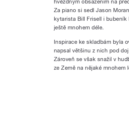
hvězdným obsazením na předc
Za piano si sedl Jason Mora
kytarista Bill Frisell i buben
ještě mnohem déle.
Inspirace ke skladbám byla o
napsal většinu z nich pod do
Zároveň se však snažil v hudbě
ze Země na nějaké mnohem le