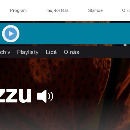
Program
mujRozhlas
Stanice
O r
chiv
Playlisty
Lidé
O nás