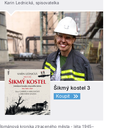
Karin Lednická, spisovatelka
Šikmý kostel 3
Koupit
Románová kronika ztraceného města - léta 1945–