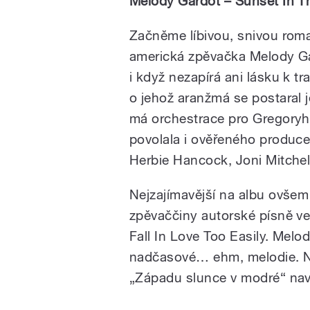
Melody Gardot – Sunset In T
Začněme líbivou, snivou rom
americká zpěvačka Melody Ga
i když nezapírá ani lásku k t
o jehož aranžmá se postaral 
má orchestrace pro Gregoryho
povolala i ověřeného produce
Herbie Hancock, Joni Mitchell
Nejzajímavější na albu ovšem j
zpěvaččiny autorské písně ve
Fall In Love Too Easily. Melo
nadčasové… ehm, melodie. N
„Západu slunce v modré“ nav