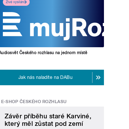
Živé vysílání
Audiosvět Českého rozhlasu na jednom místě
Jak nás naladíte na DABu
E-SHOP ČESKÉHO ROZHLASU
Závěr příběhu staré Karviné,
který měl zůstat pod zemí