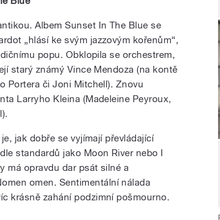
he Blue
antikou. Albem Sunset In The Blue se
rdot „hlásí ke svým jazzovým kořenům“,
radičnímu popu. Obklopila se orchestrem,
její starý známý Vince Mendoza (na kontě
 Portera či Joni Mitchell). Znovu
nta Larryho Kleina (Madeleine Peyroux,
).
e, jak dobře se vyjímají převládající
dle standardů jako Moon River nebo I
dy má opravdu dar psát silné a
omen omen. Sentimentální nálada
íc krásně zahání podzimní pošmourno.