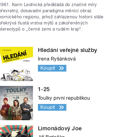
1961. Karin Lednická předkládá do značné míry
převratný, dosavadní paradigma měnící obraz
hornického regionu, jehož zahlazenou historii stále
překrývá tlustá vrstva mýtů a zakořeněných
stereotypů o „černé zemi a rudém kraji“.
Hledání veřejné služby
Irena Ryšánková
Koupit
1-25
Toulky první republikou
Koupit
Limonádový Joe