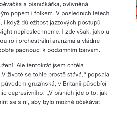
pěvačka a písničkářka, ovlivněná
ným popem i folkem. V posledních letech
 i když důležitost jazzových postupů
Night nepřeslechneme. I zde však, jako u
tou roli orchestrální aranžmá a vládne
dobře padnoucí k podzimním barvám.
žení. Ale tentokrát jsem chtěla
. V životě se tohle prostě stává,“ popsala
původem gruzínská, v Británii působící
c depresivního. „V písních jde o to, jak
ířit se s ní, aby bylo možné očekávat