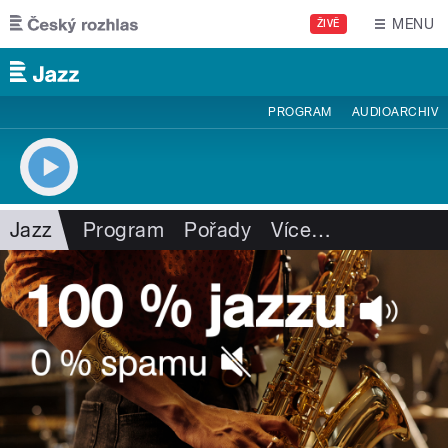
Přejít k hlavnímu obsahu
MENU
ŽIVĚ
PROGRAM
AUDIOARCHIV
Jazz
Program
Pořady
Více
…