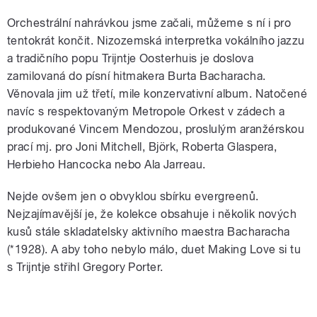
Orchestrální nahrávkou jsme začali, můžeme s ní i pro
tentokrát končit. Nizozemská interpretka vokálního jazzu
a tradičního popu Trijntje Oosterhuis je doslova
zamilovaná do písní hitmakera Burta Bacharacha.
Věnovala jim už třetí, mile konzervativní album. Natočené
navíc s respektovaným Metropole Orkest v zádech a
produkované Vincem Mendozou, proslulým aranžérskou
prací mj. pro Joni Mitchell, Björk, Roberta Glaspera,
Herbieho Hancocka nebo Ala Jarreau.
Nejde ovšem jen o obvyklou sbírku evergreenů.
Nejzajímavější je, že kolekce obsahuje i několik nových
kusů stále skladatelsky aktivního maestra Bacharacha
(*1928). A aby toho nebylo málo, duet Making Love si tu
s Trijntje střihl Gregory Porter.