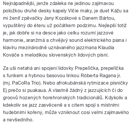
Nejnápadnější, jenže zdaleka ne jedinou zajímavou
položkou druhé desky kapely Vlčie maky, je duet Kážu sa
mi ženiť zpěvačky Jany Kozákové s Danem Bártou,
vypuštěný do éteru už počátkem podzimu. Nejlepší totiž
je, jak dobře si na desce jako celku rozumí jazzové
harmonie, aranžmá a chvějivý sound elektrického piana i
klavíru mezinárodně uznávaného jazzmana Klaudia
Kováče s melodikou slovenských lidových písní.
Za uši netahá ani spojení lidovky Prepeľička, prepeľička
s funkem a hybnou basovou linkou Róberta Ragana jr.
(mj. PaCoRa Trio). Nebo afrokubánská rytmizace písničky
Ej prečo si puakaua. A vlastně žádný z jazzujících či do
groovů hozených horehronských tradicionálů. Kdykoliv a
kdekoliv se jazz zasvěceně a s citem spojí s místními
hudebními kořeny, může vzniknout cosi velmi zajímavého
a nevšedního.