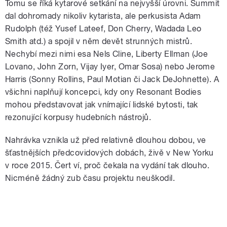
Tomu se říká kytarové setkání na nejvyšší úrovni. Summit
dal dohromady nikoliv kytarista, ale perkusista Adam
Rudolph (též Yusef Lateef, Don Cherry, Wadada Leo
Smith atd.) a spojil v něm devět strunných mistrů.
Nechybí mezi nimi esa Nels Cline, Liberty Ellman (Joe
Lovano, John Zorn, Vijay Iyer, Omar Sosa) nebo Jerome
Harris (Sonny Rollins, Paul Motian či Jack DeJohnette). A
všichni naplňují koncepci, kdy ony Resonant Bodies
mohou představovat jak vnímající lidské bytosti, tak
rezonující korpusy hudebních nástrojů.
Nahrávka vznikla už před relativně dlouhou dobou, ve
šťastnějších předcovidových dobách, živě v New Yorku
v roce 2015. Čert ví, proč čekala na vydání tak dlouho.
Nicméně žádný zub času projektu neuškodil.