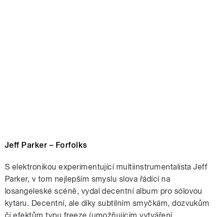
Jeff Parker – Forfolks
S elektronikou experimentující multiinstrumentalista Jeff
Parker, v tom nejlepším smyslu slova řádící na
losangeleské scéně, vydal decentní album pro sólovou
kytaru. Decentní, ale díky subtilním smyčkám, dozvukům
či efektům typu freeze (umožňujícím vytváření