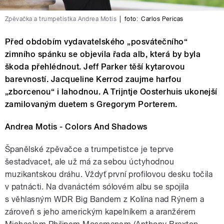
Zpěvačka a trumpetistka Andrea Motis
|
foto:
Carlos Pericas
Před obdobím vydavatelského „posvátečního“
zimního spánku se objevila řada alb, která by byla
škoda přehlédnout. Jeff Parker těší kytarovou
barevností. Jacqueline Kerrod zaujme harfou
„zborcenou“ i lahodnou. A Trijntje Oosterhuis ukonejší
zamilovaným duetem s Gregorym Porterem.
Andrea Motis - Colors And Shadows
Španělské zpěvačce a trumpetistce je teprve
šestadvacet, ale už má za sebou úctyhodnou
muzikantskou dráhu. Vždyť první profilovou desku točila
v patnácti. Na dvanáctém sólovém albu se spojila
s věhlasným WDR Big Bandem z Kolína nad Rýnem a
zároveň s jeho americkým kapelníkem a aranžérem