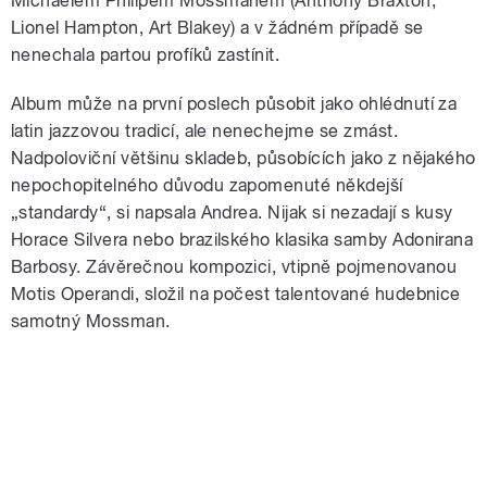
Michaelem Philipem Mossmanem (Anthony Braxton,
Lionel Hampton, Art Blakey) a v žádném případě se
nenechala partou profíků zastínit.
Album může na první poslech působit jako ohlédnutí za
latin jazzovou tradicí, ale nenechejme se zmást.
Nadpoloviční většinu skladeb, působících jako z nějakého
nepochopitelného důvodu zapomenuté někdejší
„standardy“, si napsala Andrea. Nijak si nezadají s kusy
Horace Silvera nebo brazilského klasika samby Adonirana
Barbosy. Závěrečnou kompozici, vtipně pojmenovanou
Motis Operandi, složil na počest talentované hudebnice
samotný Mossman.