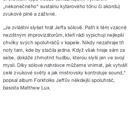
„nekonečného“ sustainu kytarového tónu či akordu)
zvukově plné a záživné.
„Je zvláštní slyšet hrát Jeffa sólově. Patří k těm vzácně
nezištným improvizátorům, kteří rádi vypichují nejlepší
chvilky svých spoluhráčů v kapele. Nikdy nezahraje tři
noty tam, kde by stačila jedna. Když však hraje sám za
sebe, dokáže zhmotnit hudbu, kterou slyší jen ve svojí
mysli. Díky sólové nahrávce můžeme vnímat, jak vytváří
celé zvukové světy a jak mistrovsky kontroluje sound,“
popsal album Forkfolks Jeffův někdejší spoluhráč,
basista Matthew Lux.