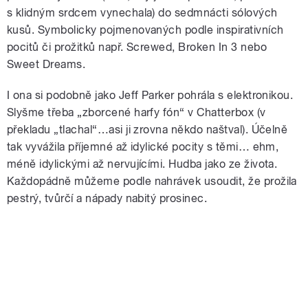
s klidným srdcem vynechala) do sedmnácti sólových
kusů. Symbolicky pojmenovaných podle inspirativních
pocitů či prožitků např. Screwed, Broken In 3 nebo
Sweet Dreams.
I ona si podobně jako Jeff Parker pohrála s elektronikou.
Slyšme třeba „zborcené harfy fón“ v Chatterbox (v
překladu „tlachal“…asi ji zrovna někdo naštval). Účelně
tak vyvážila příjemné až idylické pocity s těmi… ehm,
méně idylickými až nervujícími. Hudba jako ze života.
Každopádně můžeme podle nahrávek usoudit, že prožila
pestrý, tvůrčí a nápady nabitý prosinec.