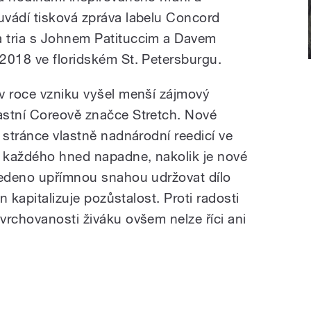
vádí tisková zpráva labelu Concord
 tria s Johnem Patituccim a Davem
2018 ve floridském St. Petersburgu.
v roce vzniku vyšel menší zájmový
astní Coreově značce Stretch. Nové
 stránce vlastně nadnárodní reedicí ve
 každého hned napadne, nakolik je nové
vedeno upřímnou snahou udržovat dílo
n kapitalizuje pozůstalost. Proti radosti
vrchovanosti živáku ovšem nelze říci ani