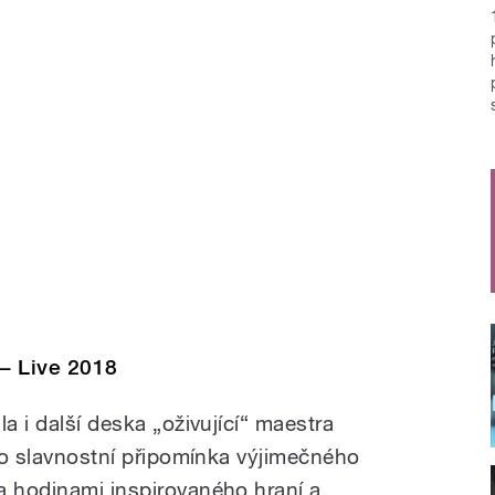
– Live 2018
a i další deska „oživující“ maestra
ako slavnostní připomínka výjimečného
a hodinami inspirovaného hraní a