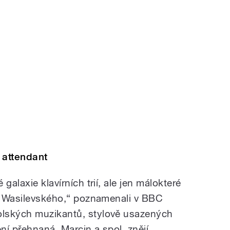
 attendant
galaxie klavírních trií, ale jen málokteré
na Wasilevského,“ poznamenali v BBC
lských muzikantů, stylově usazených
ní přehnaná. Marcin a spol. znějí