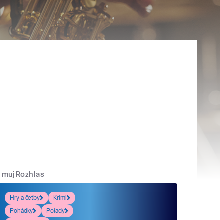
mujRozhlas
Hry a četby
Krimi
Pohádky
Pořady