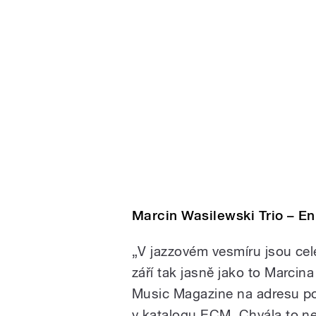
Marcin Wasilewski Trio – En
„V jazzovém vesmíru jsou celé 
září tak jasně jako to Marci
Music Magazine na adresu po
v katalogu ECM. Chvála to ne