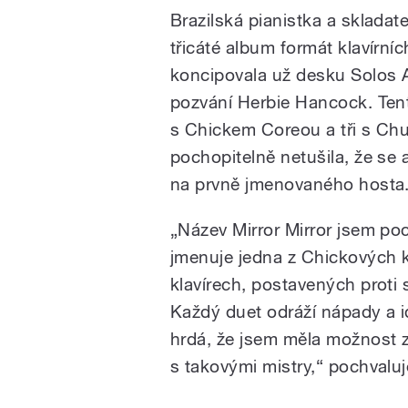
Brazilská pianistka a skladate
třicáté album formát klavírní
koncipovala už desku Solos A
pozvání Herbie Hancock. Tent
s Chickem Coreou a tři s C
pochopitelně netušila, že se
na prvně jmenovaného hosta
„Název Mirror Mirror jsem poc
jmenuje jedna z Chickových 
klavírech, postavených proti
Každý duet odráží nápady a i
hrdá, že jsem měla možnost 
s takovými mistry,“ pochvaluj