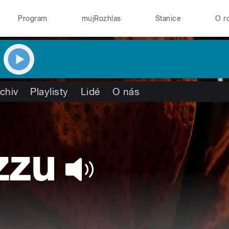
Program
mujRozhlas
Stanice
O r
chiv
Playlisty
Lidé
O nás