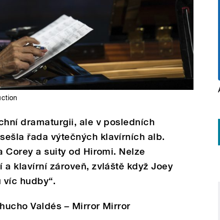
ction
chní dramaturgii, ale v posledních
ešla řada výtečných klavírních alb.
a Corey a suity od Hiromi. Nelze
 a klavírní zároveň, zvláště když Joey
u víc hudby“.
Chucho Valdés – Mirror Mirror