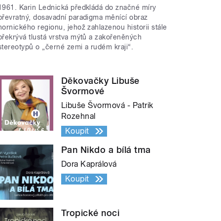
1961. Karin Lednická předkládá do značné míry
převratný, dosavadní paradigma měnící obraz
hornického regionu, jehož zahlazenou historii stále
překrývá tlustá vrstva mýtů a zakořeněných
stereotypů o „černé zemi a rudém kraji“.
Děkovačky Libuše
Švormové
Libuše Švormová - Patrik
Rozehnal
Koupit
Pan Nikdo a bílá tma
Dora Kaprálová
Koupit
Tropické noci