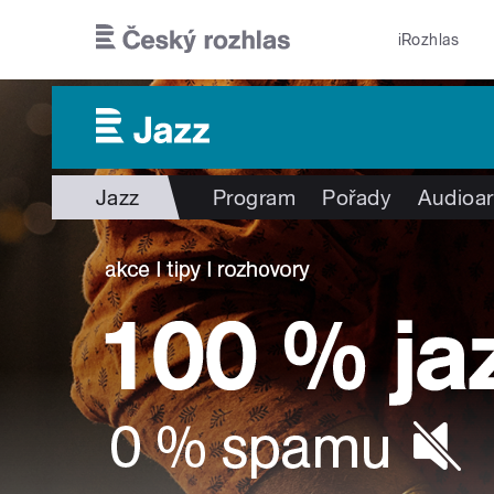
Přejít k hlavnímu obsahu
iRozhlas
Jazz
Program
Pořady
Audioar