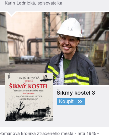
Karin Lednická, spisovatelka
Šikmý kostel 3
Koupit
Románová kronika ztraceného města - léta 1945–