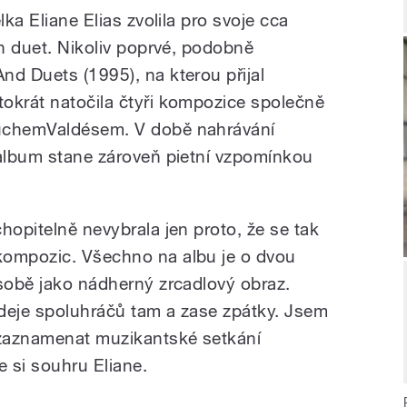
lka Eliane Elias zvolila pro svoje cca
ch duet. Nikoliv poprvé, podobně
nd Duets (1995), na kterou přijal
okrát natočila čtyři kompozice společně
huchemValdésem. V době nahrávání
 album stane zároveň pietní vzpomínkou
.
hopitelně nevybrala jen proto, že se tak
kompozic. Všechno na albu je o dvou
 sobě jako nádherný zrcadlový obraz.
deje spoluhráčů tam a zase zpátky. Jsem
zaznamenat muzikantské setkání
e si souhru Eliane.