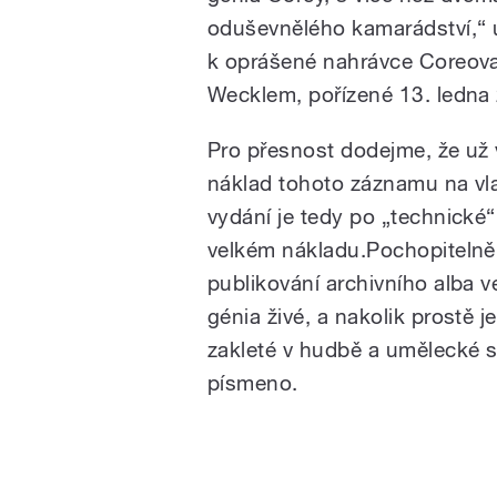
oduševnělého kamarádství,“ u
k oprášené nahrávce Coreova
Wecklem, pořízené 13. ledna 
Pro přesnost dodejme, že už 
náklad tohoto záznamu na vl
vydání je tedy po „technické“
velkém nákladu.Pochopitelně
publikování archivního alba 
génia živé, a nakolik prostě je
zakleté v hudbě a umělecké s
písmeno.