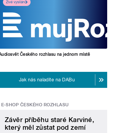
Živé vysílání
Audiosvět Českého rozhlasu na jednom místě
Jak nás naladíte na DABu
E-SHOP ČESKÉHO ROZHLASU
Závěr příběhu staré Karviné,
který měl zůstat pod zemí