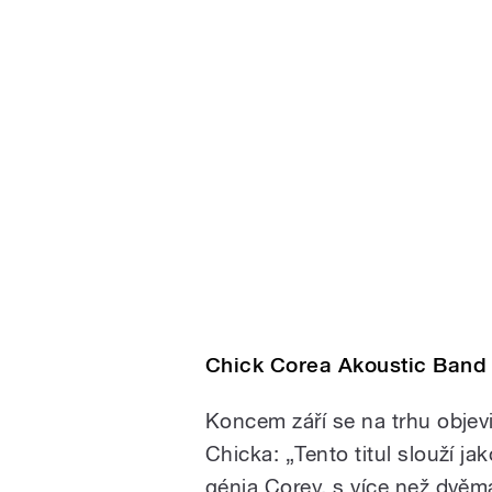
Chick Corea Akoustic Band 
Koncem září se na trhu objevil
Chicka: „Tento titul slouží j
génia Corey, s více než dvěm