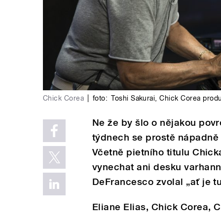
Chick Corea
|
foto:
Toshi Sakurai
,
Chick Corea produ
Ne že by šlo o nějakou povr
týdnech se prostě nápadně s
Včetně pietního titulu Chick
vynechat ani desku varhanní
DeFrancesco zvolal „ať je t
Eliane Elias, Chick Corea, 