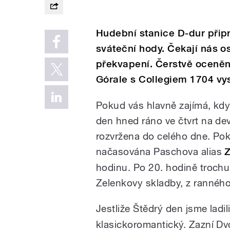
Hudební stanice D-dur připr
sváteční hody. Čekají nás o
překvapení. Čerstvě oceněn
Górale s Collegiem 1704 vys
Pokud vás hlavně zajímá, kd
den hned ráno ve čtvrt na dev
rozvržena do celého dne. Poku
načasována Paschova alias
hodinu. Po 20. hodině troch
Zelenkovy skladby, z ranného
Jestliže Štědrý den jsme ladi
klasickoromantický. Zazní D