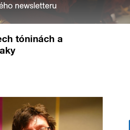
ech tóninách a
iaky