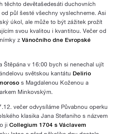
h těchto devětašedesáti duchovních
ba od půl šesté všechny vyslechneme. Asi
ý úkol, ale může to být zážitek prožít
jícím svou kvalitou i kvantitou. Večer od
nímky z
Vánočního dne Evropské
a Štěpána v 16:00 bych si nenechal ujít
ändelovu světskou kantátu
Delirio
moroso
s Magdalenou Koženou a
arkem Minkovským.
7.12. večer odvysíláme Půvabnou operku
olského klasika Jana Stefaniho s názvem
o ji
Collegium 1704 s Václavem
lsku letos a před několika dny dostalo