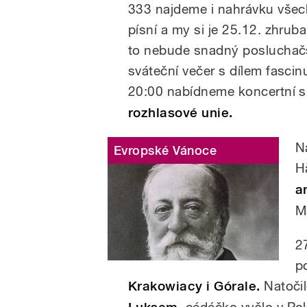
333 najdeme i nahrávku všec
písní a my si je 25.12. zhru
to nebude snadný posluchačsk
sváteční večer s dílem fascinu
20:00 nabídneme koncertní s
rozhlasové unie.
N
Evropské Vánoce
H
a
M
2
p
Krakowiacy i Górale.
Natočil
, cédéčko vyšlo v Po