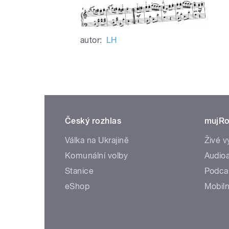
autor:
LH
Český rozhlas
mujRo
Válka na Ukrajině
Živé v
Komunální volby
Audioa
Stanice
Podca
eShop
Mobiln