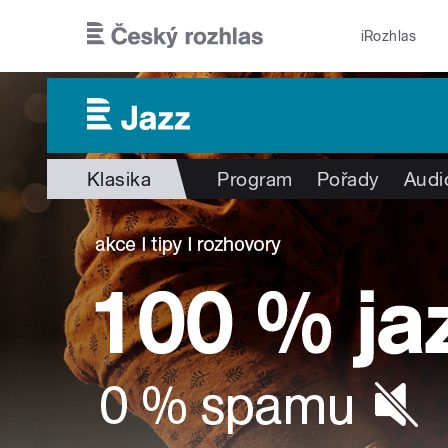
Přejít k hlavnímu obsahu
iRozhlas
Klasika
Program
Pořady
Audi