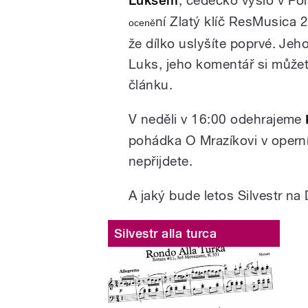
Luksem
ní Zlatý klíč ResMusica
oceně
že dílko uslyšíte poprvé. J
Luks, jeho komentář si může
článku.
V neděli v 16:00 odehrajeme
pohádka O Mrazíkovi v opern
nepřijdete.
A jaký bude letos Silvestr n
Silvestr alla turca