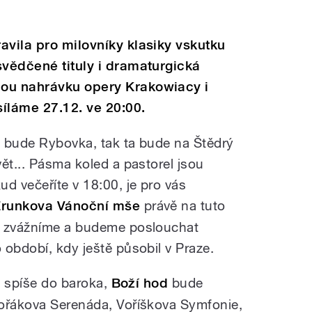
avila pro milovníky klasiky vskutku
svědčené tituly i dramaturgická
ou nahrávku opery Krakowiacy i
íláme 27.12. ve 20:00.
y bude Rybovka, tak ta bude na Štědrý
ět... Pásma koled a pastorel jsou
d večeříte v 18:00, je pro vás
Zrunkova Vánoční mše
právě na tuto
u zvážníme a budeme poslouchat
 období, kdy ještě působil v Praze.
li spíše do baroka,
Boží hod
bude
vořákova Serenáda, Voříškova Symfonie,