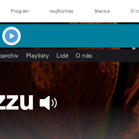
Program
mujRozhlas
Stanice
O r
oarchiv
Playlisty
Lidé
O nás