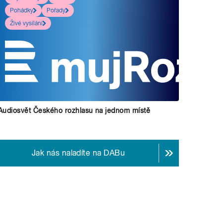
Pohádky
Pořady
Živé vysílání
Audiosvět Českého rozhlasu na jednom místě
Jak nás naladíte na DABu