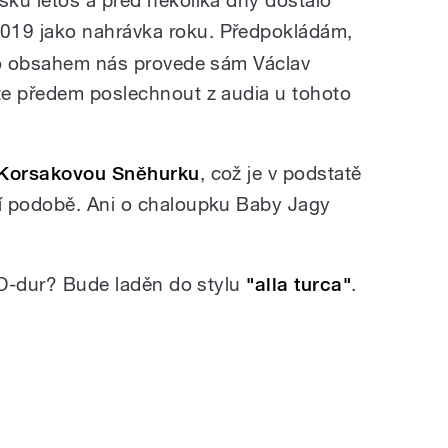
 2019 jako nahrávka roku. Předpokládám,
eho obsahem nás provede sám Václav
te předem poslechnout z audia u tohoto
Korsakovou Sněhurku
, což je v podstatě
í podobě. Ani o chaloupku Baby Jagy
a D-dur? Bude laděn do stylu
"alla turca"
.