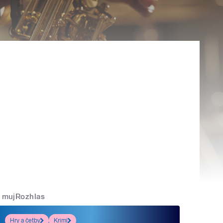
mujRozhlas
Hry a četby
Krimi