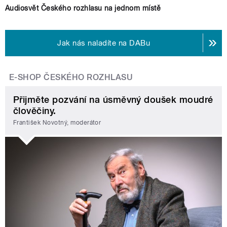
Audiosvět Českého rozhlasu na jednom místě
Jak nás naladíte na DABu
E-SHOP ČESKÉHO ROZHLASU
Přijměte pozvání na úsměvný doušek moudré
člověčiny.
František Novotný, moderátor