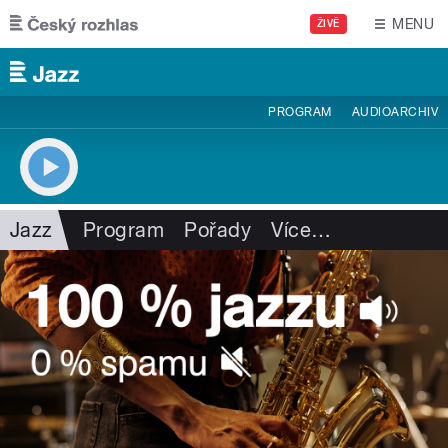
Přejít k hlavnímu obsahu
MENU
ŽIVĚ
PROGRAM
AUDIOARCHIV
Jazz
Program
Pořady
Více
…