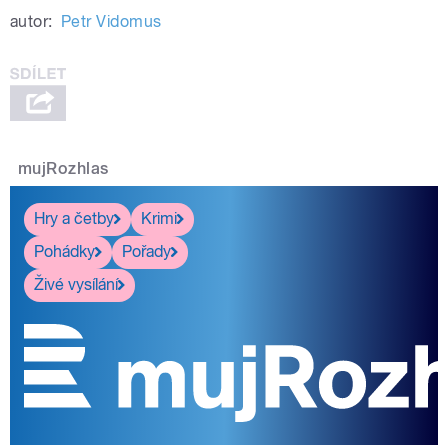
autor:
Petr Vidomus
mujRozhlas
Hry a četby
Krimi
Pohádky
Pořady
Živé vysílání