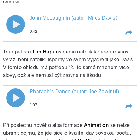
snímky:
John McLaughlin (autor: Miles Davis)
John McLaughlin (autor: Miles Davis)
pause
0:42
Play /
John McLaughlin (autor: Miles Davis)
Trumpetista
Tim Hagans
nemá natolik koncentrovaný
výraz, není natolik úsporný ve svém vyjádření jako Davis.
V tomto ohledu má potřebu říci to samé mnohem více
slovy, což ale nemusí být zrovna na škodu:
Pharaoh’s Dance (autor: Joe Zawinul)
Pharaoh’s Dance (autor: Joe Zawinul)
1:07
pause
Play /
Pharaoh’s Dance (autor: Joe Zawinul)
Při poslechu nového alba formace
Animation
se nelze
ubránit dojmu, že jde sice o kvalitní davisovskou poctu,