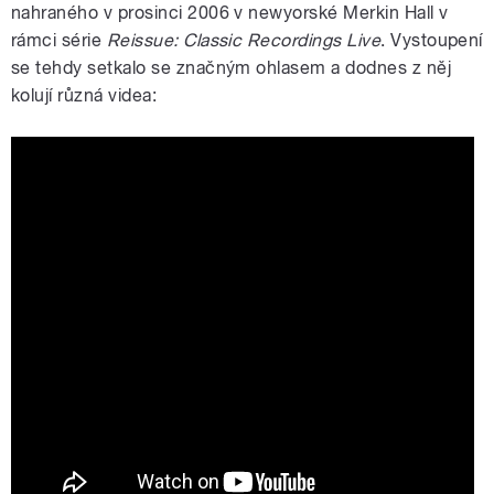
nahraného v prosinci 2006 v newyorské Merkin Hall v
rámci série
Reissue: Classic Recordings Live
. Vystoupení
se tehdy setkalo se značným ohlasem a dodnes z něj
kolují různá videa: