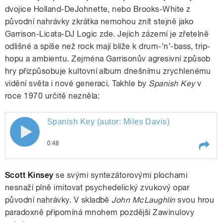
dvojice Holland-DeJohnette, nebo Brooks-White z
původní nahrávky zkrátka nemohou znít stejně jako
pause
Garrison-Licata-DJ Logic zde. Jejich zázemí je zřetelně
odlišné a spíše než rock mají blíže k drum-’n’-bass, trip-
hopu a ambientu. Zejména Garrisonův agresivní způsob
hry přizpůsobuje kultovní album dnešnímu zrychlenému
vidění světa i nové generaci. Takhle by
Spanish Key
v
roce 1970 určitě nezněla:
Spanish Key (autor: Miles Davis)
Spanish Key (autor: Miles Davis)
0:48
Play /
Spanish Key (autor: Miles Davis)
Scott Kinsey
se svými syntezátorovými plochami
nesnaží plně imitovat psychedelický zvukový opar
původní nahrávky. V skladbě
John McLaughlin
svou hrou
paradoxně připomíná mnohem pozdější Zawinulovy