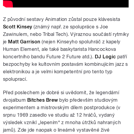
Z původní sestavy Animation zůstal pouze klávesista
Scott Kinsey
(známý např. ze spolupráce s Joe
Zawinulem, nebo Tribal Tech). Výraznou součástí rytmiky
je
Matt Garrison
(nejen Kinseyho spoluhráč z kapely
Human Element, ale také baskytarista Hancockova
koncertního bandu Future 2 Future atd.).
DJ Logic
patří
bezpochyby ke kultovním postavám kombinujícím jazz s
elektronikou a je velmi kompetentní pro tento typ
spoluprací.
Před poslechem je dobré si uvědomit, že legendární
dvojalbum
Bitches Brew
bylo především studiovým
experimentem a mistrovským dílem postprodukce (v
srpnu 1969 zasedlo ve studiu až 12 hráčů, vydaný
výsledek vznikl „lepením“ z mnoha útržků nahraných
jamů). Zde jde naopak o lineárně vystavěné živé