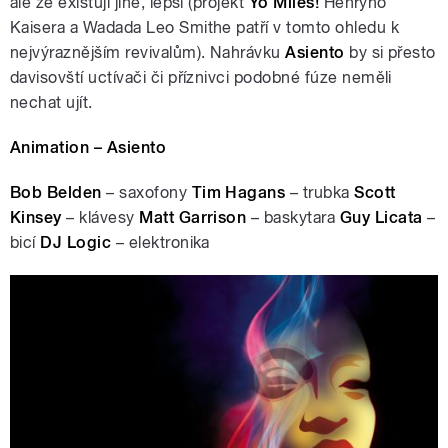
ale že existují jiné, lepší (projekt
Yo Miles!
Henryho
Kaisera a Wadada Leo Smithe patří v tomto ohledu k
nejvýraznějším revivalům). Nahrávku
Asiento
by si přesto
davisovští uctívači či příznivci podobné fúze neměli
nechat ujít.
pause
Animation – Asiento
Bob Belden
– saxofony
Tim Hagans
– trubka
Scott
Kinsey
– klávesy
Matt Garrison
– baskytara
Guy Licata
–
bicí
DJ Logic
– elektronika