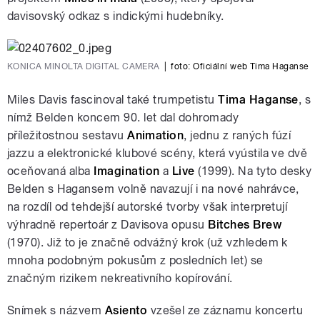
davisovský odkaz s indickými hudebníky.
KONICA MINOLTA DIGITAL CAMERA
|
foto:
Oficiální web Tima Haganse
Miles Davis fascinoval také trumpetistu
Tima Haganse
, s
nímž Belden koncem 90. let dal dohromady
příležitostnou sestavu
Animation
, jednu z raných fúzí
jazzu a elektronické klubové scény, která vyústila ve dvě
oceňovaná alba
Imagination
a
Live
(1999). Na tyto desky
Belden s Hagansem volně navazují i na nové nahrávce,
na rozdíl od tehdejší autorské tvorby však interpretují
výhradně repertoár z Davisova opusu
Bitches Brew
(1970). Již to je značně odvážný krok (už vzhledem k
mnoha podobným pokusům z posledních let) se
značným rizikem nekreativního kopírování.
Snímek s názvem
Asiento
vzešel ze záznamu koncertu