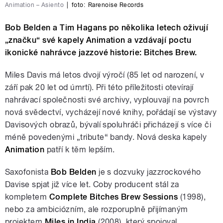
Animation – Asiento
|
foto:
Rarenoise Records
Bob Belden a Tim Hagans po několika letech oživují
„značku“ své kapely Animation a vzdávají poctu
ikonické nahrávce jazzové historie: Bitches Brew.
Miles Davis má letos dvojí výročí (85 let od narození, v
září pak 20 let od úmrtí). Při této příležitosti otevírají
nahrávací společnosti své archivy, vyplouvají na povrch
nová svědectví, vycházejí nové knihy, pořádají se výstavy
Davisových obrazů, bývalí spoluhráči přicházejí s více či
méně povedenými „tribute“ bandy. Nová deska kapely
Animation
patří k těm lepším.
Saxofonista
Bob Belden
je s dozvuky jazzrockového
Davise spjat již více let. Coby producent stál za
kompletem
Complete Bitches Brew Sessions
(1998),
nebo za ambiciózním, ale rozporuplně přijímaným
projektem
Miles in India
(2008), který spojoval