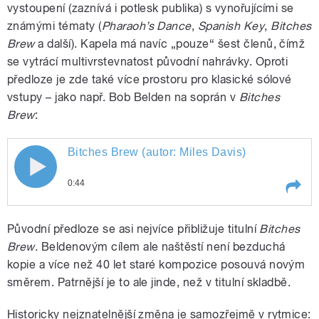
vystoupení (zaznívá i potlesk publika) s vynořujícími se
známými tématy (
Pharaoh’s Dance
,
Spanish Key
,
Bitches
Brew
a další). Kapela má navíc „pouze“ šest členů, čímž
se vytrácí multivrstevnatost původní nahrávky. Oproti
předloze je zde také více prostoru pro klasické sólové
vstupy – jako např. Bob Belden na soprán v
Bitches
Brew
:
Bitches Brew (autor: Miles Davis)
Bitches Brew (autor: Miles Davis)
0:44
Play /
Bitches Brew (autor: Miles Davis)
Původní předloze se asi nejvíce přibližuje titulní
Bitches
Brew
. Beldenovým cílem ale naštěstí není bezduchá
kopie a více než 40 let staré kompozice posouvá novým
směrem. Patrnější je to ale jinde, než v titulní skladbě.
Historicky nejznatelnější změna je samozřejmě v rytmice: