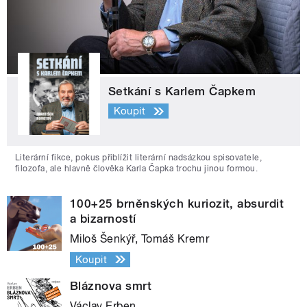
Setkání s Karlem Čapkem
Koupit
Literární fikce, pokus přiblížit literární nadsázkou spisovatele,
filozofa, ale hlavně člověka Karla Čapka trochu jinou formou.
100+25 brněnských kuriozit, absurdit
a bizarností
Miloš Šenkýř, Tomáš Kremr
Koupit
Bláznova smrt
Václav Erben