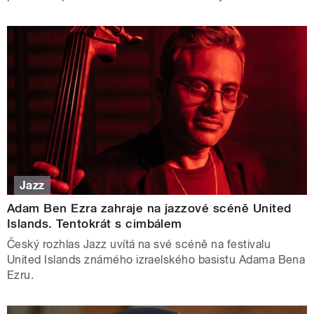
Jazz
Adam Ben Ezra zahraje na jazzové scéně United
Islands. Tentokrát s cimbálem
Český rozhlas Jazz uvítá na své scéně na festivalu
United Islands známého izraelského basistu Adama Bena
Ezru.