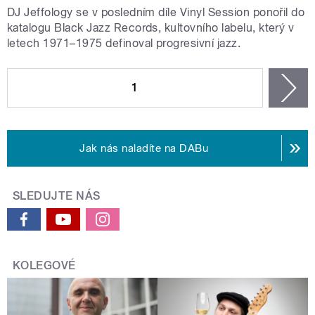
DJ Jeffology se v posledním díle Vinyl Session ponořil do
katalogu Black Jazz Records, kultovního labelu, který v
letech 1971–1975 definoval progresivní jazz.
STRÁNKY
1
n
Jak nás naladíte na DABu
SLEDUJTE NÁS
KOLEGOVÉ