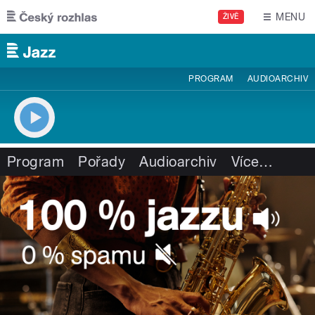
Přejít k hlavnímu obsahu
MENU
ŽIVĚ
PROGRAM
AUDIOARCHIV
Program
Pořady
Audioarchiv
Více
…