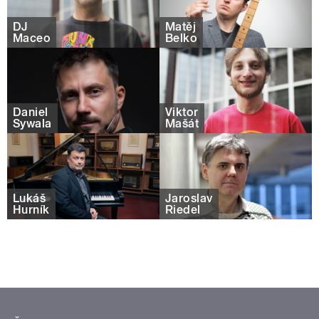
DJ
Matěj
Maceo
Belko
Daniel
Viktor
Sywala
Mašát
Lukáš
Jaroslav
Hurník
Riedel