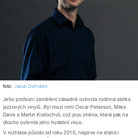
foto:
Jakub Dohnálek
Jeho profesní zaměření zásadně ovlivnila rodinná sbírka
jazzových vinylů. Byl mezi nimi Oscar Peterson, Miles
Davis a Martin Kratochvíl, což jsou jména, která pak na
dlouho ovlivnila jeho hudební vkus.
V rozhlase působí od roku 2010, nejprve na stanici