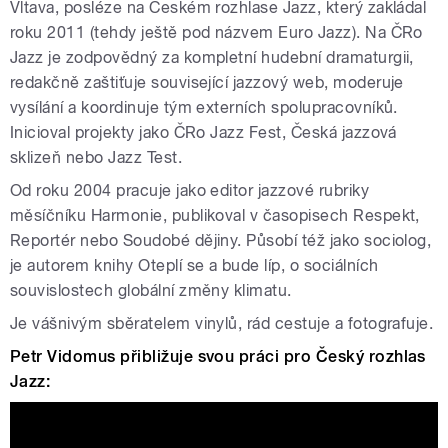
Vltava, posléze na Českém rozhlase Jazz, který zakládal
roku 2011 (tehdy ještě pod názvem Euro Jazz). Na ČRo
Jazz je zodpovědný za kompletní hudební dramaturgii,
redakčně zaštiťuje související jazzový web, moderuje
vysílání a koordinuje tým externích spolupracovníků.
Inicioval projekty jako ČRo Jazz Fest, Česká jazzová
sklizeň nebo Jazz Test.
Od roku 2004 pracuje jako editor jazzové rubriky
měsíčníku Harmonie, publikoval v časopisech Respekt,
Reportér nebo Soudobé dějiny. Působí též jako sociolog,
je autorem knihy Oteplí se a bude líp, o sociálních
souvislostech globální změny klimatu.
Je vášnivým sběratelem vinylů, rád cestuje a fotografuje.
Petr Vidomus přibližuje svou práci pro Český rozhlas
Jazz:
Petr Vidomus | Český rozhlas Jazz