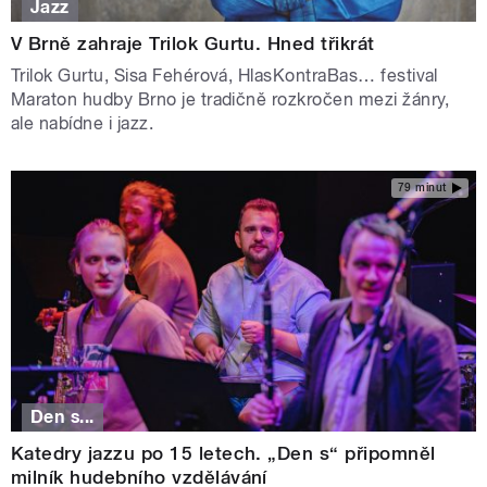
Jazz
V Brně zahraje Trilok Gurtu. Hned třikrát
Trilok Gurtu, Sisa Fehérová, HlasKontraBas… festival
Maraton hudby Brno je tradičně rozkročen mezi žánry,
ale nabídne i jazz.
79 minut
Den s...
Katedry jazzu po 15 letech. „Den s“ připomněl
milník hudebního vzdělávání