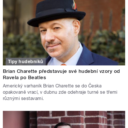
Tipy hudebníků
Brian Charette představuje své hudební vzory od
Ravela po Beatles
Americký varhaník Brian Charette se do Česka
opakovaně vrací, v dubnu zde odehraje turné se třemi
různými sestavami.