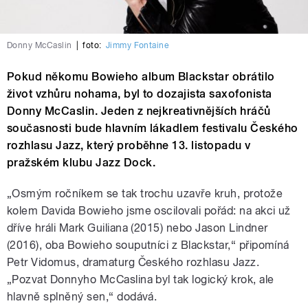
Donny McCaslin
|
foto:
Jimmy Fontaine
Pokud někomu Bowieho album Blackstar obrátilo
život vzhůru nohama, byl to dozajista saxofonista
Donny McCaslin. Jeden z nejkreativnějších hráčů
současnosti bude hlavním lákadlem festivalu Českého
rozhlasu Jazz, který proběhne 13. listopadu v
pražském klubu Jazz Dock.
„Osmým ročníkem se tak trochu uzavře kruh, protože
kolem Davida Bowieho jsme oscilovali pořád: na akci už
dříve hráli Mark Guiliana (2015) nebo Jason Lindner
(2016), oba Bowieho souputníci z Blackstar,“ připomíná
Petr Vidomus, dramaturg Českého rozhlasu Jazz.
„Pozvat Donnyho McCaslina byl tak logický krok, ale
hlavně splněný sen,“ dodává.