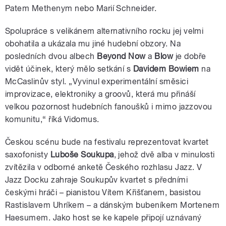
Patem Methenym nebo Marií Schneider.
Spolupráce s velikánem alternativního rocku jej velmi
obohatila a ukázala mu jiné hudební obzory. Na
posledních dvou albech
Beyond Now
a
Blow
je dobře
vidět účinek, který mělo setkání s
Davidem Bowiem
na
McCaslinův styl. „Vyvinul experimentální směsici
improvizace, elektroniky a groovů, která mu přináší
velkou pozornost hudebních fanoušků i mimo jazzovou
komunitu,“ říká Vidomus.
Českou scénu bude na festivalu reprezentovat kvartet
saxofonisty
Luboše Soukupa
, jehož dvě alba v minulosti
zvítězila v odborné anketě Českého rozhlasu Jazz. V
Jazz Docku zahraje Soukupův kvartet s předními
českými hráči – pianistou Vítem Křišťanem, basistou
Rastislavem Uhríkem – a dánským bubeníkem Mortenem
Haesumem. Jako host se ke kapele připojí uznávaný