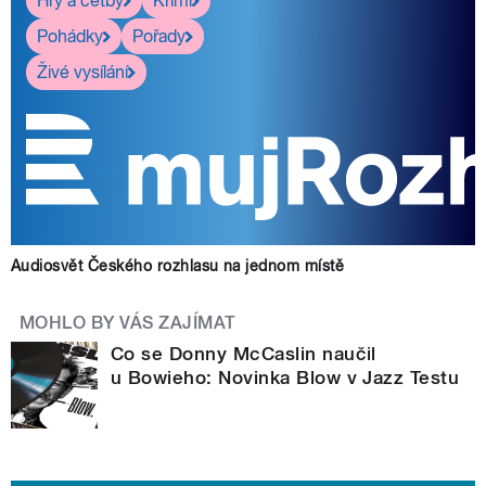
Hry a četby
Krimi
Pohádky
Pořady
Živé vysílání
Audiosvět Českého rozhlasu na jednom místě
MOHLO BY VÁS ZAJÍMAT
Co se Donny McCaslin naučil
u Bowieho: Novinka Blow v Jazz Testu