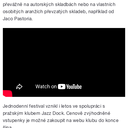
převážně na autorských skladbách nebo na vlastních
osobitých aranžích převzatých skladeb, například od
Jaco Pastoria.
Radek Doležal - Proč ne??
Jednodenní festival vznikl i letos ve spolupráci s
pražským klubem Jazz Dock. Cenově zvýhodněné
vstupenky je možné zakoupit na webu klubu do konce
října.