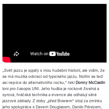
Donny McCaslin: NPR Music Tiny Desk
Concert
„Svět jazzu je spjatý s mou hudební historií, ale vidím, že
se má muzika odvrací od typického jazzu. Nořím se teď
asi nejvíce do alternativního rocku,“ řekl
Donny McCaslin
loni pro časopis UNI. Jeho hudba je rockově živelná a
syrová, hráčská technika a invence ale odhalují silné
jazzové základy. Z doby „před Bowiem“ stojí za zmínku
jeho spolupráce s Davem Douglasem, Danilo Pérezem,