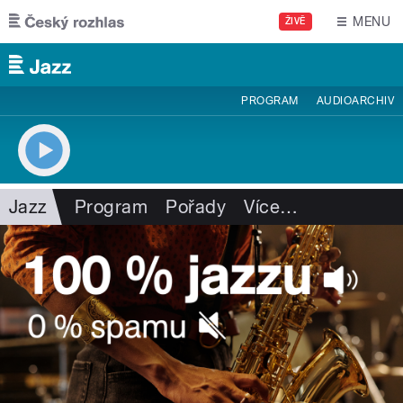
Přejít k hlavnímu obsahu
MENU
ŽIVĚ
PROGRAM
AUDIOARCHIV
Jazz
Program
Pořady
Více
…