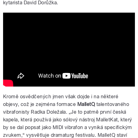
kytarista David Dorůžka.
Lubos Soukup Quartet feat. Lionel
Loueke - Dark Shark
Kromě osvědčených jmen však dojde i na některé
objevy, což je zejména formace
MalletQ
talentovaného
vibrafonisty Radka Doležala. „Je to patrně první česká
kapela, která používá jako sólový nástroj MalletKat, který
by se dal popsat jako MIDI vibrafon a vyniká specifickým
zvukem,“ vysvětluje dramaturg festivalu. MalletQ staví