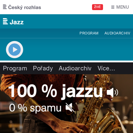
Přejít k hlavnímu obsahu
MENU
ŽIVĚ
PROGRAM
AUDIOARCHIV
Program
Pořady
Audioarchiv
Více
…