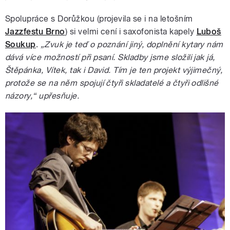
Spolupráce s Dorůžkou (projevila se i na letošním
Jazzfestu Brno
) si velmi cení i saxofonista kapely
Luboš
Soukup
.
„Zvuk je teď o poznání jiný, doplnění kytary nám
dává více možností při psaní. Skladby jsme složili jak já,
Štěpánka, Vítek, tak i David. Tím je ten projekt výjimečný,
protože se na něm spojují čtyři skladatelé a čtyři odlišné
názory,“
upřesňuje.