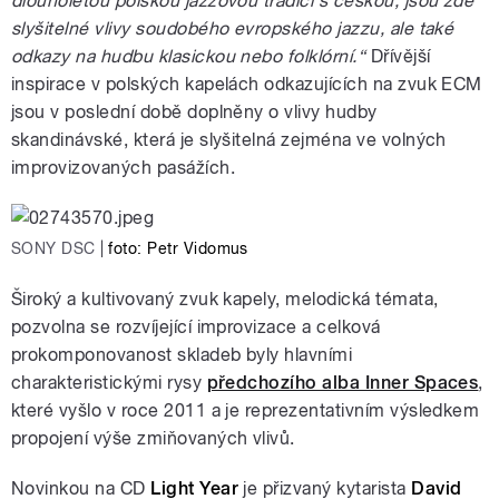
dlouholetou polskou jazzovou tradici s českou, jsou zde
slyšitelné vlivy soudobého evropského jazzu, ale také
odkazy na hudbu klasickou nebo folklórní
.“
Dřívější
inspirace v polských kapelách odkazujících na zvuk ECM
jsou v poslední době doplněny o vlivy hudby
skandinávské, která je slyšitelná zejména ve volných
improvizovaných pasážích.
SONY DSC
|
foto: Petr Vidomus
Široký a kultivovaný zvuk kapely, melodická témata,
pozvolna se rozvíjející improvizace a celková
prokomponovanost skladeb byly hlavními
charakteristickými rysy
předchozího alba Inner Spaces
,
které vyšlo v roce 2011 a je reprezentativním výsledkem
propojení výše zmiňovaných vlivů.
Novinkou na CD
Light Year
je přizvaný kytarista
David