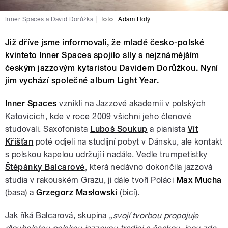
Inner Spaces a David Dorůžka
|
foto:
Adam Holý
Již dříve jsme informovali, že mladé česko-polské
kvinteto Inner Spaces spojilo síly s nejznámějším
českým jazzovým kytaristou Davidem Dorůžkou. Nyní
jim vychází společné album Light Year.
Inner Spaces
vznikli na Jazzové akademii v polských
Katovicích, kde v roce 2009 všichni jeho členové
studovali. Saxofonista
Luboš Soukup
a pianista
Vít
Křišťan
poté odjeli na studijní pobyt v Dánsku, ale kontakt
s polskou kapelou udržují i nadále. Vedle trumpetistky
Štěpánky Balcarové
, která nedávno dokončila jazzová
studia v rakouském Grazu, ji dále tvoří Poláci
Max Mucha
(basa) a
Grzegorz Masłowski
(bicí).
Jak říká Balcarová, skupina
„svojí tvorbou propojuje