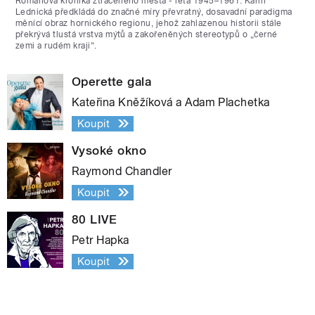
Románová kronika ztraceného města - léta 1945–1961. Karin
Lednická předkládá do značné míry převratný, dosavadní paradigma
měnící obraz hornického regionu, jehož zahlazenou historii stále
překrývá tlustá vrstva mýtů a zakořeněných stereotypů o „černé
zemi a rudém kraji“.
Operette gala
Kateřina Kněžíková a Adam Plachetka
Koupit
Vysoké okno
Raymond Chandler
Koupit
80 LIVE
Petr Hapka
Koupit