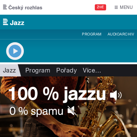
Přejít k hlavnímu obsahu
MENU
ŽIVĚ
PROGRAM
AUDIOARCHIV
Jazz
Program
Pořady
Více
…