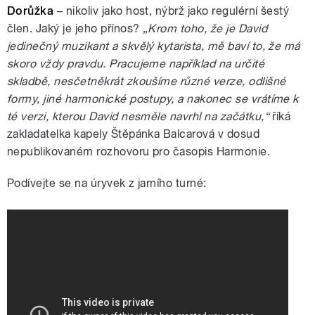
Dorůžka
– nikoliv jako host, nýbrž jako regulérní šestý
člen. Jaký je jeho přínos?
„Krom toho, že je David
jedinečný muzikant a skvělý kytarista, mě baví to, že má
skoro vždy pravdu. Pracujeme například na určité
skladbě, nesčetněkrát zkoušíme různé verze, odlišné
formy, jiné harmonické postupy, a nakonec se vrátíme k
té verzi, kterou David nesměle navrhl na začátku,“
říká
zakladatelka kapely Štěpánka Balcarová v dosud
nepublikovaném rozhovoru pro časopis Harmonie.
Podívejte se na úryvek z jarního turné: