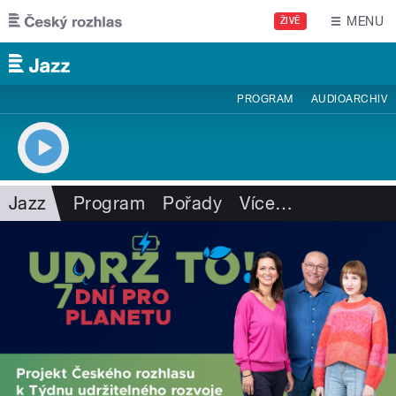
Přejít k hlavnímu obsahu
MENU
ŽIVĚ
PROGRAM
AUDIOARCHIV
Jazz
Program
Pořady
Více
…