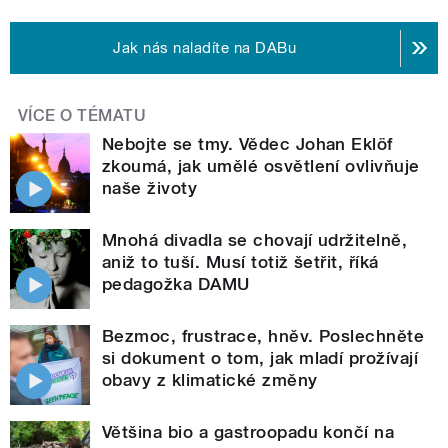
Jak nás naladíte na DABu
VÍCE O TÉMATU
Nebojte se tmy. Vědec Johan Eklöf
zkoumá, jak umělé osvětlení ovlivňuje
naše životy
Mnohá divadla se chovají udržitelně,
aniž to tuší. Musí totiž šetřit, říká
pedagožka DAMU
Bezmoc, frustrace, hněv. Poslechněte
si dokument o tom, jak mladí prožívají
obavy z klimatické změny
Většina bio a gastroopadu končí na