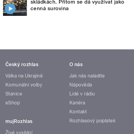
skládkách. Přitom se dá využívat jako
cenná surovina
Český rozhlas
O nás
Válka na Ukrajině
Jak nás naladíte
Komunální volby
Nápověda
Stanice
Lidé v rádiu
eShop
Kariéra
Kontakt
Rozhlasový poplatek
mujRozhlas
Živé vysílání