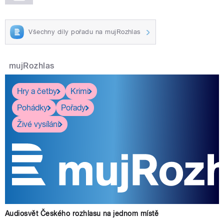
Všechny díly pořadu na mujRozhlas
mujRozhlas
Hry a četby
Krimi
Pohádky
Pořady
Živé vysílání
Audiosvět Českého rozhlasu na jednom místě