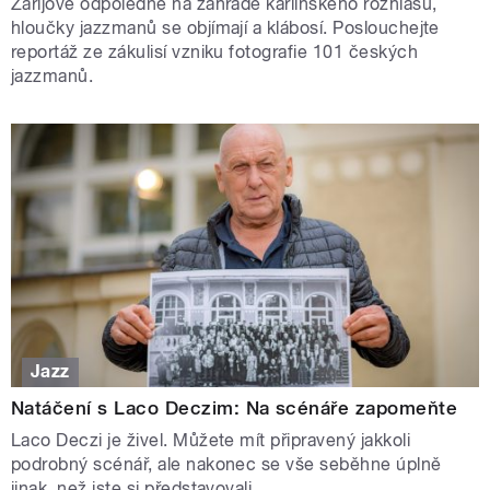
Zářijové odpoledne na zahradě karlínského rozhlasu,
hloučky jazzmanů se objímají a klábosí. Poslouchejte
reportáž ze zákulisí vzniku fotografie 101 českých
jazzmanů.
Jazz
Natáčení s Laco Deczim: Na scénáře zapomeňte
Laco Deczi je živel. Můžete mít připravený jakkoli
podrobný scénář, ale nakonec se vše seběhne úplně
jinak, než jste si představovali.