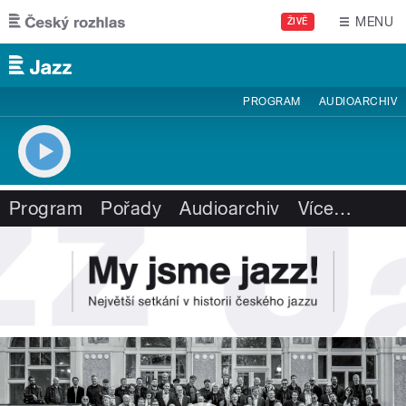
Přejít k hlavnímu obsahu
MENU
ŽIVĚ
PROGRAM
AUDIOARCHIV
Program
Pořady
Audioarchiv
Více
…