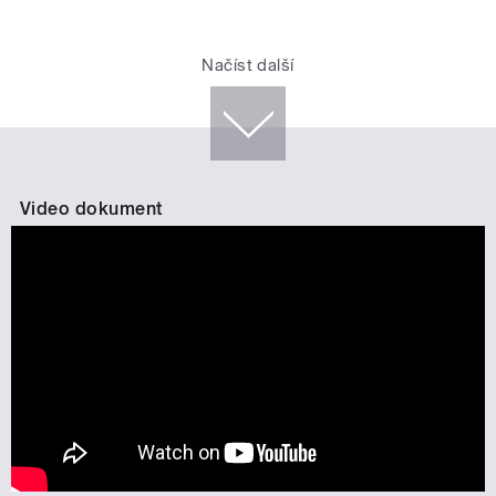
Načíst další
Video dokument
My jsme jazz | Dokument o vzniku
fotografie 101 jazzmanů