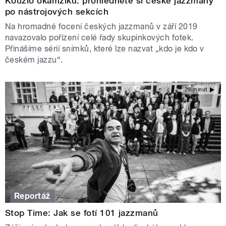
Kouzlo okamžiku: prohlédněte si české jazzmany
po nástrojových sekcích
Na hromadné focení českých jazzmanů v září 2019
navazovalo pořízení celé řady skupinkových fotek.
Přinášíme sérií snímků, které lze nazvat „kdo je kdo v
českém jazzu“.
29 minut
Reportáž
Stop Time: Jak se fotí 101 jazzmanů