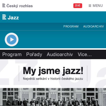
Přejít k hlavnímu obsahu
MENU
ŽIVĚ
PROGRAM
AUDIOARCHIV
Program
Pořady
Audioarchiv
Více
…