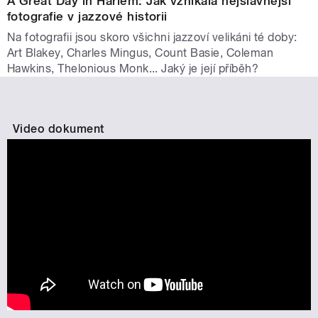
A Great Day in Harlem: Jak vznikala nejslavnější
fotografie v jazzové historii
Na fotografii jsou skoro všichni jazzoví velikáni té doby:
Art Blakey, Charles Mingus, Count Basie, Coleman
Hawkins, Thelonious Monk... Jaký je její příběh?
Video dokument
My jsme jazz | Dokument o vzniku
fotografie 101 jazzmanů