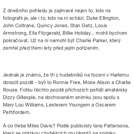
Z dnešního pohledu je zajímavé nejen to, kdo na
fotografii je, ale i to, kdo na ní schází. Duke Ellington,
John Coltrane, Quincy Jones, Stan Getz, Louis
Armstrong, Ella Fitzgerald, Billie Holiday... mohli bychom
pokračovat. Už na ní nemohl být Charlie Parker, který
zemřel před třemi lety před jejím pořízením.
585426161917996
Jednak je známo, že tři z hudebníků na focení v Harlemu
dorazili pozdě ‒ byli to Ronnie Free, Mose Alison a Charlie
Rouse. Fotku těchto pozdě příchozích pořídil amatérsky
Dizzy Gillespie, na dochovaném snímku jsou spolu s
Mary Lou Williams, Lesterem Youngem a Oscarem
Pettifordem.
A co třeba Miles Davis? Podle publicisty Iana Pattersona,
který se otázkou chybějících muzikantů na snímku