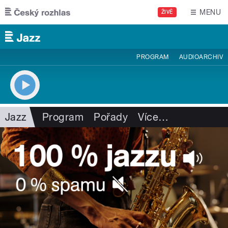
Přejít k hlavnímu obsahu
MENU
ŽIVĚ
PROGRAM
AUDIOARCHIV
Jazz
Program
Pořady
Více
…