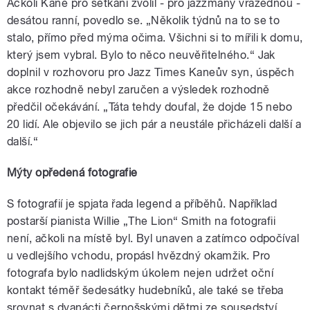
Ačkoli Kane pro setkání zvolil ‒ pro jazzmany vražednou ‒
desátou ranní, povedlo se. „Několik týdnů na to se to
stalo, přímo před mýma očima. Všichni si to mířili k domu,
který jsem vybral. Bylo to něco neuvěřitelného.“ Jak
doplnil v rozhovoru pro Jazz Times Kaneův syn, úspěch
akce rozhodně nebyl zaručen a výsledek rozhodně
předčil očekávání. „Táta tehdy doufal, že dojde 15 nebo
20 lidí. Ale objevilo se jich pár a neustále přicházeli další a
další.“
Mýty opředená fotografie
S fotografií je spjata řada legend a příběhů. Například
postarší pianista Willie „The Lion“ Smith na fotografii
není, ačkoli na místě byl. Byl unaven a zatímco odpočíval
u vedlejšího vchodu, propásl hvězdný okamžik. Pro
fotografa bylo nadlidským úkolem nejen udržet oční
kontakt téměř šedesátky hudebníků, ale také se třeba
srovnat s dvanácti černošskými dětmi ze sousedství,