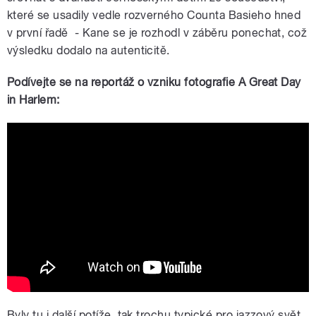
které se usadily vedle rozverného Counta Basieho hned
v první řadě ‒ Kane se je rozhodl v záběru ponechat, což
výsledku dodalo na autenticitě.
Podívejte se na reportáž o vzniku fotografie A Great Day
in Harlem:
A look back at the iconic 1958 photo "A
Great Day in Harlem"
Byly tu i další potíže, tak trochu typické pro jazzový svět.