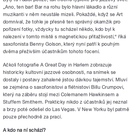
„Ano, ten bar! Bar na rohu bylo hlavní lákadlo a různí
muzikanti v něm neustále mizeli. Pokaždé, když se Art
domníval, že tohle je přesně ten správný okamžik pro
pořízení fotky, vždycky tu scházel někdo, kdo byl k
nalezení v tomto místě s magnetickou přitažlivostí,“ říká
saxofonista Benny Golson, který nyní patří k pouhým
dvěma přeživším účastníkům tohoto focení.
Ačkoli fotografie A Great Day in Harlem zobrazuje
historicky kultovní jazzové osobnosti, na snímek se
dostaly i postavy zahalené jistou dávkou tajemství. Mluví
se zejména o saxofonistovi a flétnistovi Billu Crumpovi,
který na záběru stojí mezi Colemanem Hawkinsem a
Stuffem Smithem. Prakticky nikdo z účastníků jej neznal
a brzy poté odešel do Las Vegas. V New Yorku byl patrně
pouze přechodně za prací.
A kdo na ní schází?