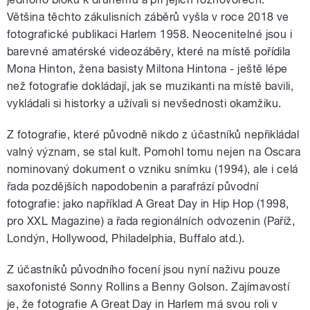
Většina těchto zákulisních záběrů vyšla v roce 2018 ve
fotografické publikaci Harlem 1958. Neocenitelné jsou i
barevné amatérské videozáběry, které na místě pořídila
Mona Hinton, žena basisty Miltona Hintona ‒ ještě lépe
než fotografie dokládají, jak se muzikanti na místě bavili,
vykládali si historky a užívali si nevšednosti okamžiku.
Z fotografie, které původně nikdo z účastníků nepřikládal
valný význam, se stal kult. Pomohl tomu nejen na Oscara
nominovaný dokument o vzniku snímku (1994), ale i celá
řada pozdějších napodobenin a parafrází původní
fotografie: jako například A Great Day in Hip Hop (1998,
pro XXL Magazine) a řada regionálních odvozenin (Paříž,
Londýn, Hollywood, Philadelphia, Buffalo atd.).
Z účastníků původního focení jsou nyní naživu pouze
saxofonisté Sonny Rollins a Benny Golson. Zajímavostí
je, že fotografie A Great Day in Harlem má svou roli v