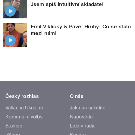
Jsem spíš intuitivní skladatel
Emil Viklický & Pavel Hrubý: Co se stalo
mezi námi
Český rozhlas
O nás
Válka na Ukrajině
Jak nás naladíte
Komunální volby
Nápověda
Stanice
Lidé v rádiu
eShop
Kariéra