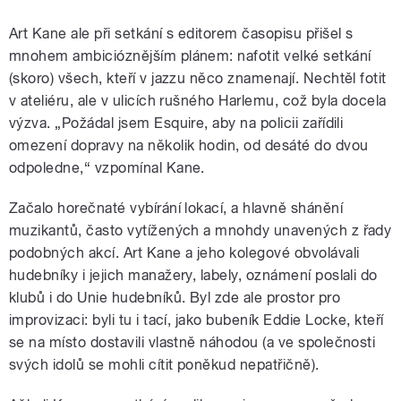
10159193861071124
Art Kane ale při setkání s editorem časopisu přišel s
mnohem ambicióznějším plánem: nafotit velké setkání
(skoro) všech, kteří v jazzu něco znamenají. Nechtěl fotit
v ateliéru, ale v ulicích rušného Harlemu, což byla docela
výzva. „Požádal jsem Esquire, aby na policii zařídili
omezení dopravy na několik hodin, od desáté do dvou
odpoledne,“ vzpomínal Kane.
Začalo horečnaté vybírání lokací, a hlavně shánění
muzikantů, často vytížených a mnohdy unavených z řady
podobných akcí. Art Kane a jeho kolegové obvolávali
hudebníky i jejich manažery, labely, oznámení poslali do
klubů i do Unie hudebníků. Byl zde ale prostor pro
improvizaci: byli tu i tací, jako bubeník Eddie Locke, kteří
se na místo dostavili vlastně náhodou (a ve společnosti
svých idolů se mohli cítit poněkud nepatřičně).