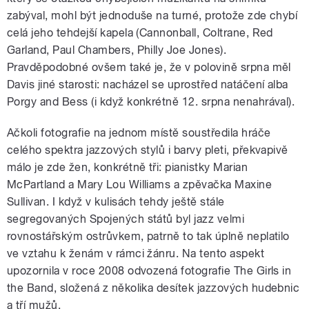
zabýval, mohl být jednoduše na turné, protože zde chybí
celá jeho tehdejší kapela (Cannonball, Coltrane, Red
Garland, Paul Chambers, Philly Joe Jones).
Pravděpodobné ovšem také je, že v polovině srpna měl
Davis jiné starosti: nacházel se uprostřed natáčení alba
Porgy and Bess (i když konkrétně 12. srpna nenahrával).
Ačkoli fotografie na jednom místě soustředila hráče
celého spektra jazzových stylů i barvy pleti, překvapivě
málo je zde žen, konkrétně tři: pianistky Marian
McPartland a Mary Lou Williams a zpěvačka Maxine
Sullivan. I když v kulisách tehdy ještě stále
segregovaných Spojených států byl jazz velmi
rovnostářským ostrůvkem, patrně to tak úplně neplatilo
ve vztahu k ženám v rámci žánru. Na tento aspekt
upozornila v roce 2008 odvozená fotografie The Girls in
the Band, složená z několika desítek jazzových hudebnic
a tří mužů.