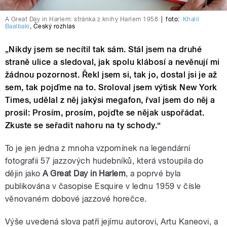
A Great Day in Harlem: stránka z knihy Harlem 1958
|
foto:
Khalil
Baalbaki
,
Český rozhlas
„Nikdy jsem se necítil tak sám. Stál jsem na druhé
straně ulice a sledoval, jak spolu klábosí a nevěnují mi
žádnou pozornost. Řekl jsem si, tak jo, dostal jsi je až
sem, tak pojďme na to. Sroloval jsem výtisk New York
Times, udělal z něj jakýsi megafon, řval jsem do něj a
prosil: Prosím, prosím, pojďte se nějak uspořádat.
Zkuste se seřadit nahoru na ty schody.“
To je jen jedna z mnoha vzpomínek na legendární
fotografii 57 jazzových hudebníků, která vstoupila do
dějin jako
A Great Day in Harlem
, a poprvé byla
publikována v časopise Esquire v lednu 1959 v čísle
věnovaném dobové jazzové horečce.
Výše uvedená slova patří jejímu autorovi, Artu Kaneovi, a