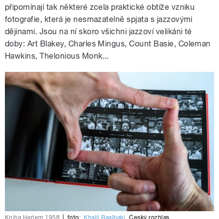
připomínají tak některé zcela praktické obtíže vzniku
fotografie, která je nesmazatelně spjata s jazzovými
dějinami. Jsou na ní skoro všichni jazzoví velikáni té
doby: Art Blakey, Charles Mingus, Count Basie, Coleman
Hawkins, Thelonious Monk...
Kniha Harlem 1958
|
foto:
Khalil Baalbaki
,
Český rozhlas