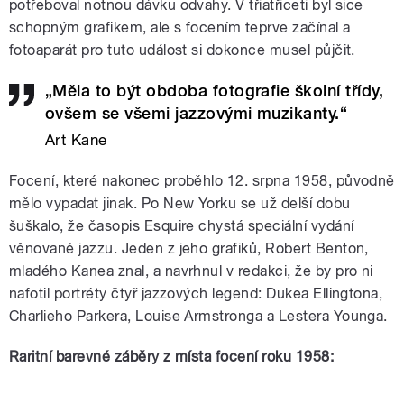
potřeboval notnou dávku odvahy. V třiatřiceti byl sice
schopným grafikem, ale s focením teprve začínal a
fotoaparát pro tuto událost si dokonce musel půjčit.
„Měla to být obdoba fotografie školní třídy,
ovšem se všemi jazzovými muzikanty.“
Art Kane
Focení, které nakonec proběhlo 12. srpna 1958, původně
mělo vypadat jinak. Po New Yorku se už delší dobu
šuškalo, že časopis Esquire chystá speciální vydání
věnované jazzu. Jeden z jeho grafiků, Robert Benton,
mladého Kanea znal, a navrhnul v redakci, že by pro ni
nafotil portréty čtyř jazzových legend: Dukea Ellingtona,
Charlieho Parkera, Louise Armstronga a Lestera Younga.
Raritní barevné záběry z místa focení roku 1958: