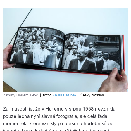
Z knihy Harlem 1958
|
foto:
Khalil Baalbaki
,
Český rozhlas
Zajímavostí je, že v Harlemu v srpnu 1958 nevznikla
pouze jedna nyní slavná fotografie, ale celá řada
momentek, které vznikly při přesunu hudebníků od
jednoho bloku k druhému a při jejich rozhovorech.