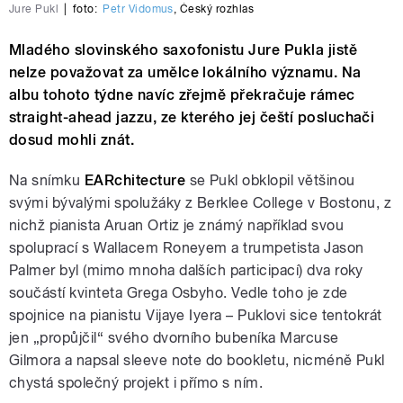
Jure Pukl
|
foto:
Petr Vidomus
,
Český rozhlas
Mladého slovinského saxofonistu Jure Pukla jistě
nelze považovat za umělce lokálního významu. Na
albu tohoto týdne navíc zřejmě překračuje rámec
straight-ahead jazzu, ze kterého jej čeští posluchači
dosud mohli znát.
Na snímku
EARchitecture
se Pukl obklopil většinou
svými bývalými spolužáky z Berklee College v Bostonu, z
nichž pianista Aruan Ortiz je známý například svou
spoluprací s Wallacem Roneyem a trumpetista Jason
Palmer byl (mimo mnoha dalších participací) dva roky
součástí kvinteta Grega Osbyho. Vedle toho je zde
spojnice na pianistu Vijaye Iyera – Puklovi sice tentokrát
jen „propůjčil“ svého dvorního bubeníka Marcuse
Gilmora a napsal sleeve note do bookletu, nicméně Pukl
chystá společný projekt i přímo s ním.