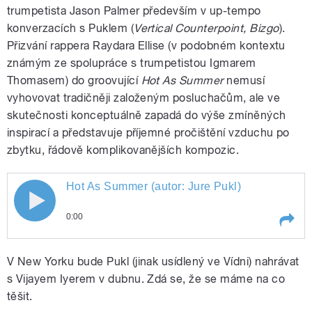
pause
trumpetista Jason Palmer především v up-tempo
konverzacích s Puklem (
Vertical Counterpoint, Bizgo
).
Přizvání rappera Raydara Ellise (v podobném kontextu
známým ze spolupráce s trumpetistou Igmarem
Thomasem) do groovující
Hot As Summer
nemusí
pause
vyhovovat tradičněji založeným posluchačům, ale ve
skutečnosti konceptuálně zapadá do výše zmíněných
inspirací a představuje příjemné pročištění vzduchu po
zbytku, řádově komplikovanějších kompozic.
Hot As Summer (autor: Jure Pukl)
Hot As Summer (autor: Jure Pukl)
0:00
Play /
Hot As Summer (autor: Jure Pukl)
V New Yorku bude Pukl (jinak usídlený ve Vídni) nahrávat
s Vijayem Iyerem v dubnu. Zdá se, že se máme na co
těšit.