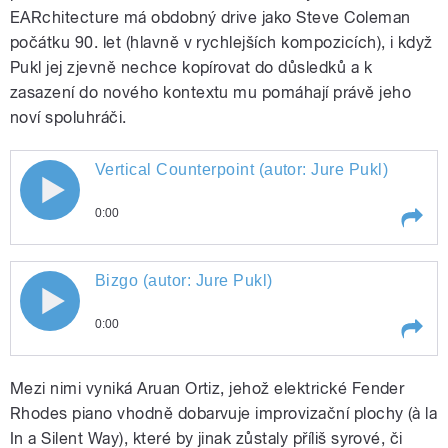
EARchitecture má obdobný drive jako Steve Coleman
počátku 90. let (hlavně v rychlejších kompozicích), i když
Pukl jej zjevně nechce kopírovat do důsledků a k
zasazení do nového kontextu mu pomáhají právě jeho
noví spoluhráči.
Vertical Counterpoint (autor: Jure Pukl)
Vertical Counterpoint (autor: Jure Pukl)
0:00
Play /
Vertical Counterpoint (autor: Jure Pukl)
Bizgo (autor: Jure Pukl)
Bizgo (autor: Jure Pukl)
0:00
Play /
Bizgo (autor: Jure Pukl)
Mezi nimi vyniká Aruan Ortiz, jehož elektrické Fender
Rhodes piano vhodně dobarvuje improvizační plochy (à la
In a Silent Way), které by jinak zůstaly příliš syrové, či