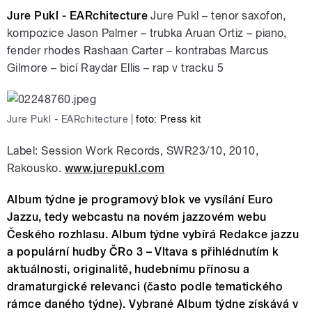
Jure Pukl - EARchitecture
Jure Pukl – tenor saxofon,
kompozice Jason Palmer – trubka Aruan Ortiz – piano,
fender rhodes Rashaan Carter – kontrabas Marcus
Gilmore – bicí Raydar Ellis – rap v tracku 5
pause
Jure Pukl - EARchitecture
|
foto: Press kit
Label: Session Work Records, SWR23/10, 2010,
Rakousko.
www.jurepukl.com
Album týdne je programový blok ve vysílání Euro
Jazzu, tedy webcastu na novém jazzovém webu
Českého rozhlasu. Album týdne vybírá Redakce jazzu
a populární hudby ČRo 3 – Vltava s přihlédnutím k
aktuálnosti, originalitě, hudebnímu přínosu a
dramaturgické relevanci (často podle tematického
rámce daného týdne). Vybrané Album týdne získává v