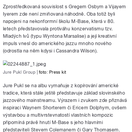
Zprostředkovaná souvislost s Gregem Osbym a Vijayem
Iyerem zde není zmiňovaná náhodně. Oba totiž byli
napojeni na nekonformní školu M-Base, která v 80.
letech představovala protiváhu konzervatismu tzv.
Mladých lvů (typu Wyntona Marsalise) a její kreativní
impuls vnesl do amerického jazzu mnoho nového
(odrostla na něm kdysi i Cassandra Wilson).
Jure Pukl Group
|
foto: Press kit
Jure Pukl se na albu vymaňuje z kopírování americké
tradice, která stále ještě představuje základ slovinského
jazzového mainstreamu. Výrazem i zvukem zde přiznává
inspiraci Waynem Shorterem či Ericem Dolphym, ovšem
výstavbou a multivrstevnatostí vlastních kompozic
připomíná právě hnutí M-Base s jeho hlavními
představiteli Stevem Colemanem či Gary Thomasem.