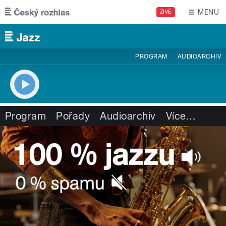
Přejít k hlavnímu obsahu
MENU
ŽIVĚ
PROGRAM
AUDIOARCHIV
Program
Pořady
Audioarchiv
Více
…