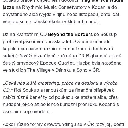
Soukup právě s úspěchem dokončil
magisterská studia
jazzu
na Rhythmic Music Conservatory v Kodani a do
chystaného alba (vyjde v říjnu nebo listopadu) chtěl dát
vše, co se na dánské škole i v klubech naučil.
Už na kvartetním CD
Beyond the Borders
se Soukup
profiloval jako invenční skladatel. Svou mezinárodní
kapelu nyní ovšem rozšířil o šestičlennou dechovou
sekci (převážně ze členů známého DR Bigbandu) a také
český smyčcový Epoque Quartet. Hudba byla natočena
ve studiích The Village v Dánsku a Sono v ČR.
„Čeká nás ještě mastering, práce na designu a výroba
CD,“
říká Soukup a fanouškům za finanční příspěvek
nabízí různé benefity od poukazu ke stažení alba, přes
hudební lekce až po lehce kuriózní prohlídku Kodaně s
osobním doprovodem.
Ačkoli různé formy crowdfundingu se v ČR rozvíjejí, čeští