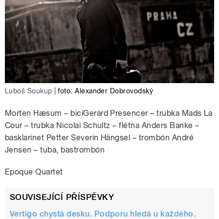
Luboš Soukup
|
foto: Alexander Dobrovodský
Morten Hæsum – bicíGerard Presencer – trubka Mads La
Cour – trubka Nicolai Schultz – flétna Anders Banke –
basklarinet Petter Severin Hängsel – trombón André
Jensen – tuba, bastrombón
Epoque Quartet
SOUVISEJÍCÍ PŘÍSPĚVKY
Vertigo chystá desku. Podporu hledá u každého.