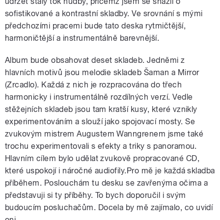
udržet stálý tok hudby, přičemž jsem se snažil o
sofistikované a kontrastní skladby. Ve srovnání s mými
předchozími pracemi bude tato deska rytmičtější,
harmoničtější a instrumentálně barevnější.
Album bude obsahovat deset skladeb. Jedněmi z
hlavních motivů jsou melodie skladeb Šaman a Mirror
(Zrcadlo). Každá z nich je rozpracována do třech
harmonicky i instrumentálně rozdílných verzí. Vedle
stěžejních skladeb jsou tam kratší kusy, které vznikly
experimentováním a slouží jako spojovací mosty. Se
zvukovým mistrem Augustem Wanngrenem jsme také
trochu experimentovali s efekty a triky s panoramou.
Hlavním cílem bylo udělat zvukově propracované CD,
které uspokojí i náročné audiofily.Pro mě je každá skladba
příběhem. Poslouchám tu desku se zavřenýma očima a
představuji si ty příběhy. To bych doporučil i svým
budoucím posluchačům. Docela by mě zajímalo, co uvidí
oni.