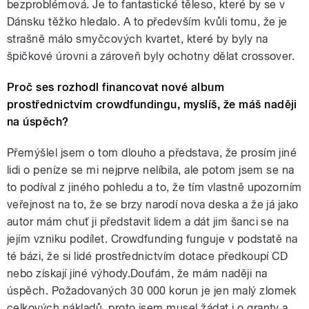
bezproblémová. Je to fantastické těleso, které by se v
Dánsku těžko hledalo. A to především kvůli tomu, že je
strašně málo smyčcových kvartet, které by byly na
špičkové úrovni a zároveň byly ochotny dělat crossover.
Proč ses rozhodl financovat nové album
prostřednictvím crowdfundingu, myslíš, že máš naději
na úspěch?
Přemýšlel jsem o tom dlouho a představa, že prosím jiné
lidi o peníze se mi nejprve nelíbila, ale potom jsem se na
to podíval z jiného pohledu a to, že tím vlastně upozorním
veřejnost na to, že se brzy narodí nova deska a že já jako
autor mám chuť ji představit lidem a dát jim šanci se na
jejím vzniku podílet. Crowdfunding funguje v podstatě na
té bázi, že si lidé prostřednictvím dotace předkoupí CD
nebo získají jiné výhody.Doufám, že mám naději na
úspěch. Požadovaných 30 000 korun je jen malý zlomek
celkových nákladů, proto jsem musel žádat i o granty a