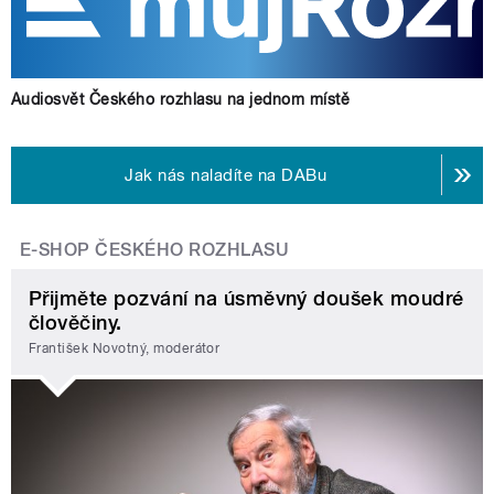
Audiosvět Českého rozhlasu na jednom místě
Jak nás naladíte na DABu
E-SHOP ČESKÉHO ROZHLASU
Přijměte pozvání na úsměvný doušek moudré
člověčiny.
František Novotný, moderátor