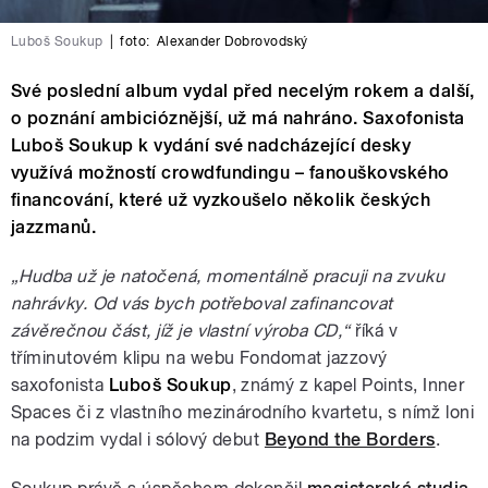
Luboš Soukup
|
foto:
Alexander Dobrovodský
Své poslední album vydal před necelým rokem a další,
o poznání ambicióznější, už má nahráno. Saxofonista
Luboš Soukup k vydání své nadcházející desky
využívá možností crowdfundingu – fanouškovského
financování, které už vyzkoušelo několik českých
jazzmanů.
„Hudba už je natočená, momentálně pracuji na zvuku
nahrávky. Od vás bych potřeboval zafinancovat
závěrečnou část, jíž je vlastní výroba CD,“
říká v
tříminutovém klipu na webu Fondomat jazzový
saxofonista
Luboš Soukup
, známý z kapel Points, Inner
Spaces či z vlastního mezinárodního kvartetu, s nímž loni
na podzim vydal i sólový debut
Beyond the Borders
.