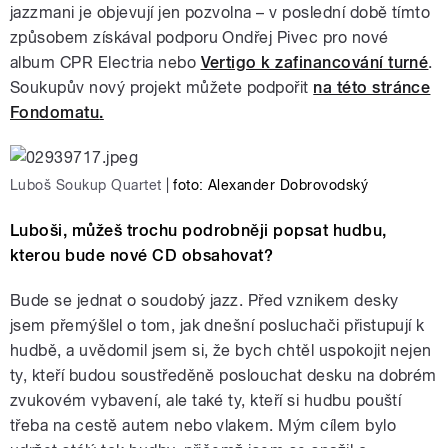
jazzmani je objevují jen pozvolna – v poslední době tímto
způsobem získával podporu Ondřej Pivec pro nové
album CPR Electria nebo
Vertigo k zafinancování turné
.
Soukupův nový projekt můžete podpořit
na této stránce
Fondomatu
.
Luboš Soukup Quartet
|
foto: Alexander Dobrovodský
Luboši, můžeš trochu podrobněji popsat hudbu,
kterou bude nové CD obsahovat?
Bude se jednat o soudobý jazz. Před vznikem desky
jsem přemýšlel o tom, jak dnešní posluchači přistupují k
hudbě, a uvědomil jsem si, že bych chtěl uspokojit nejen
ty, kteří budou soustředěně poslouchat desku na dobrém
zvukovém vybavení, ale také ty, kteří si hudbu pouští
třeba na cestě autem nebo vlakem. Mým cílem bylo