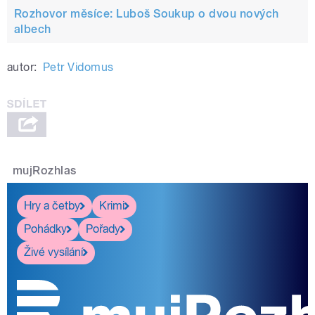
Rozhovor měsíce: Luboš Soukup o dvou nových
albech
autor:
Petr Vidomus
mujRozhlas
Hry a četby
Krimi
Pohádky
Pořady
Živé vysílání