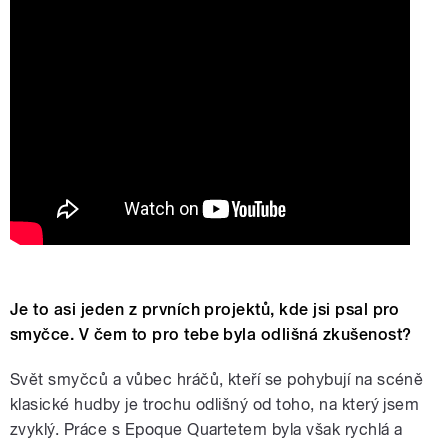
Je to asi jeden z prvních projektů, kde jsi psal pro
smyčce. V čem to pro tebe byla odlišná zkušenost?
Svět smyčců a vůbec hráčů, kteří se pohybují na scéně
klasické hudby je trochu odlišný od toho, na který jsem
zvyklý. Práce s Epoque Quartetem byla však rychlá a