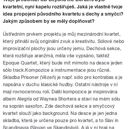
kvartetní, nyní kapelu rozšiřuješ. Jaká je vlastně tvoje
idea propojení původního kvartetu s dechy a smyčci?
Jakým způsobem by se měly doplňovat?
Ústředním prvkem projektu je můj mezinárodní kvartet,
který přináší svůj originální zvuk a kreativitu. Sólové nebo
improvizační plochy jsou určeny jemu. Dechová sekce,
která rozšiřuje aranžmá, měla vše vypsáno, taktéž
Epoque Quartet, který bude mít mimoto na desce jeden
sólo track.Kompozice a instrumentace jsou různé.
Skladba Prisoner (Vězeň) je např. sólo pro kontrabas a je
napsána v duchu klasické hudby. Ostatní nástroje v ní
mají rovnocennou roli. Další kompozice je inspirována
albem Alegría od Waynea Shortera a staví na mém sólu
na soprán saxofon. Zde dechová sekce a smyčcový
kvartet slouží jako background. Na desce je jen jedna
skladba, která je určena pouze pro kvartet, a to Slav in
Scandinavia (Slovan ve Skandinávii). A já v ní hraji na