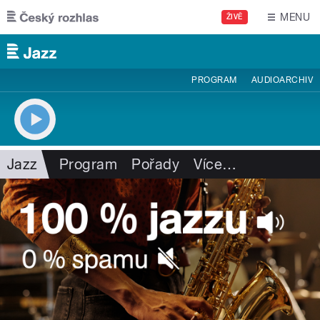
Přejít k hlavnímu obsahu
MENU
ŽIVĚ
PROGRAM
AUDIOARCHIV
Jazz
Program
Pořady
Více
…