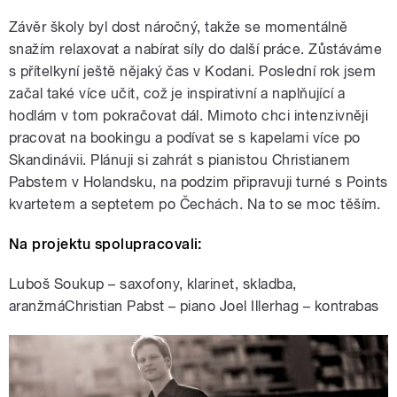
Závěr školy byl dost náročný, takže se momentálně
snažím relaxovat a nabírat síly do další práce. Zůstáváme
s přítelkyní ještě nějaký čas v Kodani. Poslední rok jsem
začal také více učit, což je inspirativní a naplňující a
hodlám v tom pokračovat dál. Mimoto chci intenzivněji
pracovat na bookingu a podívat se s kapelami více po
Skandinávii. Plánuji si zahrát s pianistou Christianem
Pabstem v Holandsku, na podzim připravuji turné s Points
kvartetem a septetem po Čechách. Na to se moc těším.
Na projektu spolupracovali:
Luboš Soukup – saxofony, klarinet, skladba,
aranžmáChristian Pabst – piano Joel Illerhag – kontrabas