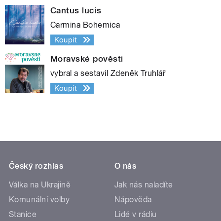
Cantus lucis
Carmina Bohemica
Koupit
Moravské pověsti
vybral a sestavil Zdeněk Truhlář
Koupit
Český rozhlas
O nás
Válka na Ukrajině
Jak nás naladíte
Komunální volby
Nápověda
Stanice
Lidé v rádiu