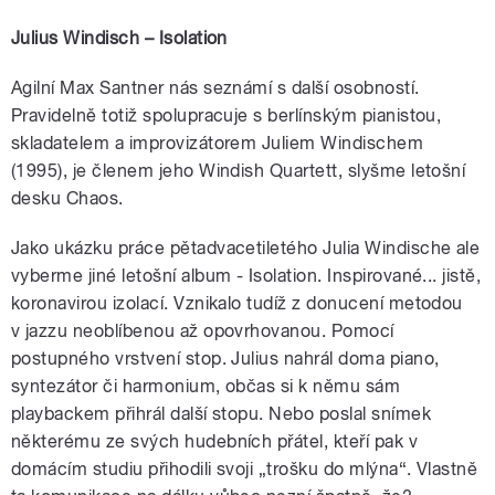
Julius Windisch – Isolation
Agilní Max Santner nás seznámí s další osobností.
Pravidelně totiž spolupracuje s berlínským pianistou,
skladatelem a improvizátorem Juliem Windischem
(1995), je členem jeho Windish Quartett, slyšme letošní
desku Chaos.
Jako ukázku práce pětadvacetiletého Julia Windische ale
vyberme jiné letošní album - Isolation. Inspirované... jistě,
koronavirou izolací. Vznikalo tudíž z donucení metodou
v jazzu neoblíbenou až opovrhovanou. Pomocí
postupného vrstvení stop. Julius nahrál doma piano,
syntezátor či harmonium, občas si k němu sám
playbackem přihrál další stopu. Nebo poslal snímek
některému ze svých hudebních přátel, kteří pak v
domácím studiu přihodili svoji „trošku do mlýna“. Vlastně