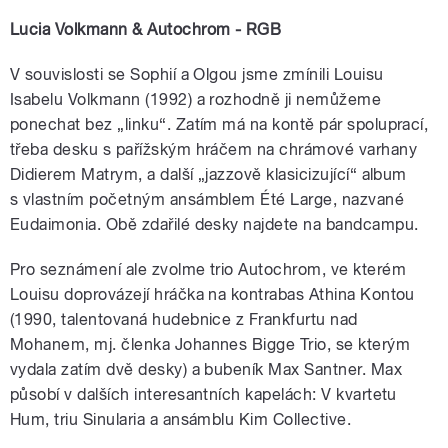
Lucia Volkmann & Autochrom - RGB
V souvislosti se Sophií a Olgou jsme zmínili Louisu
Isabelu Volkmann (1992) a rozhodně ji nemůžeme
ponechat bez „linku“. Zatím má na kontě pár spoluprací,
třeba desku s pařížským hráčem na chrámové varhany
Didierem Matrym, a další „jazzově klasicizující“ album
s vlastním početným ansámblem Été Large, nazvané
Eudaimonia. Obě zdařilé desky najdete na bandcampu.
Pro seznámení ale zvolme trio Autochrom, ve kterém
Louisu doprovázejí hráčka na kontrabas Athina Kontou
(1990, talentovaná hudebnice z Frankfurtu nad
Mohanem, mj. členka Johannes Bigge Trio, se kterým
vydala zatím dvě desky) a bubeník Max Santner. Max
působí v dalších interesantních kapelách: V kvartetu
Hum, triu Sinularia a ansámblu Kim Collective.