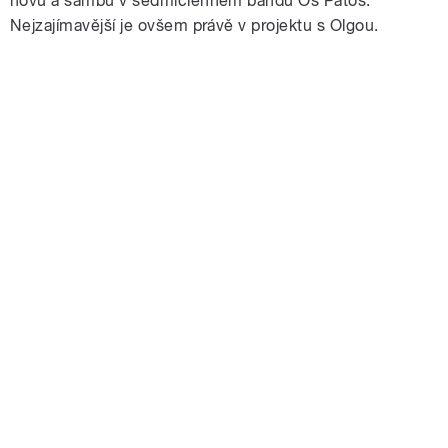
novu a sambu v sedmičlenném bandu Os Patos.
Nejzajímavější je ovšem právě v projektu s Olgou.