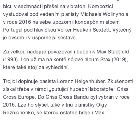
bicí, v sedmnácti přešel na vibrafon. Kompozici
vystudoval pod vedením pianisty Michaela Wollnyho a
v roce 2016 na sebe upozornil koncepčním albem
Portugal pod hlavičkou Volker Heuken Sextett. Výtečný
je ovšem i v úspornější sestavě.
Za velkou naději je považován i bubeník Max Stadtfeld
(1993). I on už má na kontě sólové album Stax (2019),
které také stojí za vyhledání.
Trojici doplňuje basista Lorenz Heigenhuber. Zkušenosti
získal třeba v rámci „putující hudební laboratoře“ Criss
Cross Europe. Do Criss Cross Bandu byl vybrán v roce
2016. Lze ho slyšet také v triu pianistky Olgy
Reznichenko, se kterou ostatně hraje i Max.