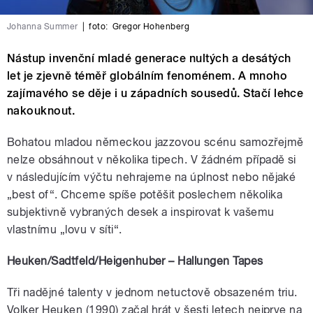
Johanna Summer
|
foto:
Gregor Hohenberg
Nástup invenční mladé generace nultých a desátých
let je zjevně téměř globálním fenoménem. A mnoho
zajímavého se děje i u západních sousedů. Stačí lehce
nakouknout.
Bohatou mladou německou jazzovou scénu samozřejmě
nelze obsáhnout v několika tipech. V žádném případě si
v následujícím výčtu nehrajeme na úplnost nebo nějaké
„best of“. Chceme spíše potěšit poslechem několika
subjektivně vybraných desek a inspirovat k vašemu
vlastnímu „lovu v síti“.
Heuken/Sadtfeld/Heigenhuber – Hallungen Tapes
Tři nadějné talenty v jednom netuctově obsazeném triu.
Volker Heuken (1990) začal hrát v šesti letech nejprve na