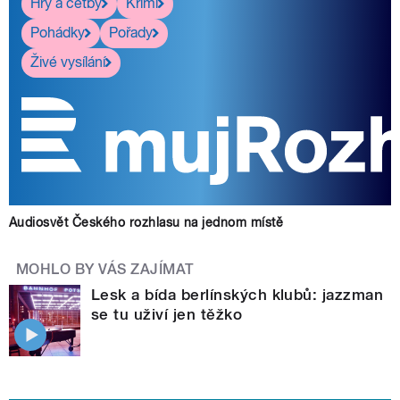
Hry a četby
Krimi
Pohádky
Pořady
Živé vysílání
Audiosvět Českého rozhlasu na jednom místě
MOHLO BY VÁS ZAJÍMAT
Lesk a bída berlínských klubů: jazzman
se tu uživí jen těžko