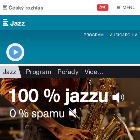
Přejít k hlavnímu obsahu
MENU
ŽIVĚ
PROGRAM
AUDIOARCHIV
Jazz
Program
Pořady
Více
…