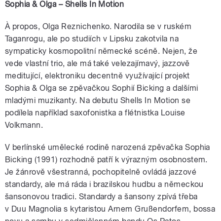
Sophia & Olga – Shells In Motion
À propos, Olga Reznichenko. Narodila se v ruském
Taganrogu, ale po studiích v Lipsku zakotvila na
sympaticky kosmopolitní německé scéně. Nejen, že
vede vlastní trio, ale má také velezajímavý, jazzově
meditující, elektroniku decentně využívající projekt
Sophia & Olga se zpěvačkou Sophií Bicking a dalšími
mladými muzikanty. Na debutu Shells In Motion se
podílela například saxofonistka a flétnistka Louise
Volkmann.
V berlínské umělecké rodině narozená zpěvačka Sophia
Bicking (1991) rozhodně patří k výrazným osobnostem.
Je žánrově všestranná, pochopitelně ovládá jazzové
standardy, ale má ráda i brazilskou hudbu a německou
šansonovou tradici. Standardy a šansony zpívá třeba
v Duu Magnolia s kytaristou Arnem Grußendorfem, bossa