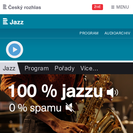
Přejít k hlavnímu obsahu
MENU
ŽIVĚ
PROGRAM
AUDIOARCHIV
Jazz
Program
Pořady
Více
…