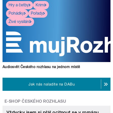
Hry a četby
Krimi
Pohádky
Pořady
Živé vysílání
Audiosvět Českého rozhlasu na jednom místě
Jak nás naladíte na DABu
E-SHOP ČESKÉHO ROZHLASU
Vždycky jsem si přál ocitnout se v románu