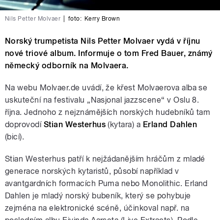
Nils Petter Molvaer
|
foto:
Kerry Brown
Norský trumpetista Nils Petter Molvaer vydá v říjnu
nové triové album. Informuje o tom Fred Bauer, známý
německý odborník na Molvaera.
Na webu Molvaer.de uvádí, že křest Molvaerova alba se
uskuteční na festivalu „Nasjonal jazzscene“ v Oslu 8.
října. Jednoho z nejznámějších norských hudebníků tam
doprovodí
Stian Westerhus
(kytara) a
Erland Dahlen
(bicí).
Stian Westerhus patří k nejžádanějším hráčům z mladé
generace norských kytaristů, působí například v
avantgardních formacích Puma nebo Monolithic. Erland
Dahlen je mladý norský bubeník, který se pohybuje
zejména na elektronické scéně, účinkoval např. na