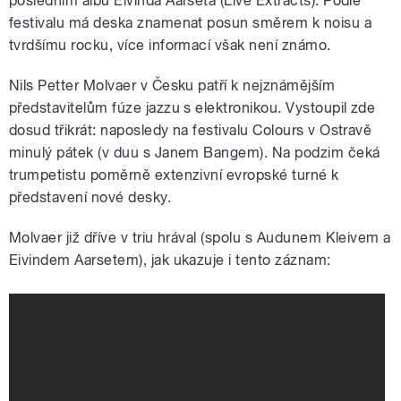
posledním albu Eivinda Aarseta (Live Extracts). Podle
festivalu má deska znamenat posun směrem k noisu a
tvrdšímu rocku, více informací však není známo.
Nils Petter Molvaer v Česku patří k nejznámějším
představitelům fúze jazzu s elektronikou. Vystoupil zde
dosud třikrát: naposledy na festivalu Colours v Ostravě
minulý pátek (v duu s Janem Bangem). Na podzim čeká
trumpetistu poměrně extenzivní evropské turné k
představení nové desky.
Molvaer již dříve v triu hrával (spolu s Audunem Kleivem a
Eivindem Aarsetem), jak ukazuje i tento záznam: