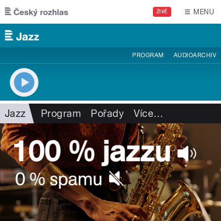
Přejít k hlavnímu obsahu
MENU
ŽIVĚ
PROGRAM
AUDIOARCHIV
Jazz
Program
Pořady
Více
…