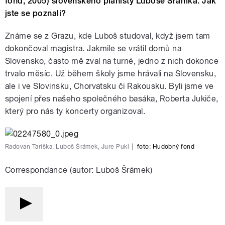
fond, 2005) slovenského pianisty Luboše Šrámka. Jak
jste se poznali?
Známe se z Grazu, kde Luboš studoval, když jsem tam
dokončoval magistra. Jakmile se vrátil domů na
Slovensko, často mě zval na turné, jedno z nich dokonce
trvalo měsíc. Už během školy jsme hrávali na Slovensku,
ale i ve Slovinsku, Chorvatsku či Rakousku. Byli jsme ve
spojení přes našeho společného basáka, Roberta Jukiče,
který pro nás ty koncerty organizoval.
Radovan Tariška, Luboš Šrámek, Jure Pukl
|
foto:
Hudobný fond
Correspondance (autor: Luboš Šrámek)