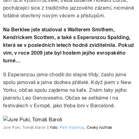
tam učili výborní učitelé; třeba bubeník Howard Curtis,
pocházející sice z tradičního jazzového zázemí, nicméně
totálně otevřený novým věcem a přístupům.
Na Berklee jste studoval s Walterem Smithem,
Kendrickem Scottem, a také s Esperanzou Spalding,
která se v posledních letech hodně zviditelnila. Pokud
vím, v roce 2009 jste byl hostem jejího evropského
turné…
S Esperanzou jsme chodili do stejné třídy, často jsme
spolu jamovali a jsme dodnes přátelé. Když jsem v New
Yorku, občas spolu zajdeme na kafe. Znám taky jejího
pianistu Leo Genoveseho. Občas se setkáme i na
festivalech v Evropě, jako třeba loni v Barceloně.
Jure Pukl, Tomáš Baroš
|
foto:
Petr Vidomus
,
Český rozhlas