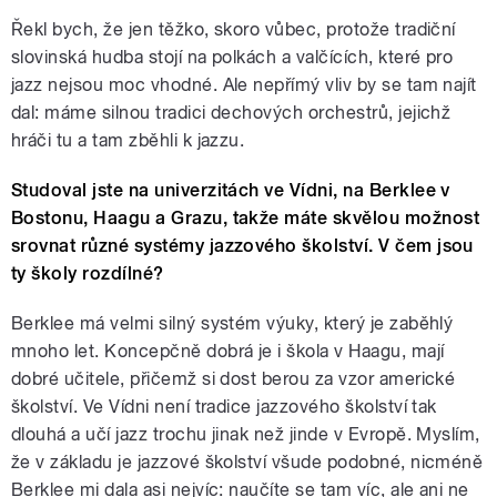
Řekl bych, že jen těžko, skoro vůbec, protože tradiční
slovinská hudba stojí na polkách a valčících, které pro
jazz nejsou moc vhodné. Ale nepřímý vliv by se tam najít
dal: máme silnou tradici dechových orchestrů, jejichž
hráči tu a tam zběhli k jazzu.
Studoval jste na univerzitách ve Vídni, na Berklee v
Bostonu, Haagu a Grazu, takže máte skvělou možnost
srovnat různé systémy jazzového školství. V čem jsou
ty školy rozdílné?
Berklee má velmi silný systém výuky, který je zaběhlý
mnoho let. Koncepčně dobrá je i škola v Haagu, mají
dobré učitele, přičemž si dost berou za vzor americké
školství. Ve Vídni není tradice jazzového školství tak
dlouhá a učí jazz trochu jinak než jinde v Evropě. Myslím,
že v základu je jazzové školství všude podobné, nicméně
Berklee mi dala asi nejvíc: naučíte se tam víc, ale ani ne