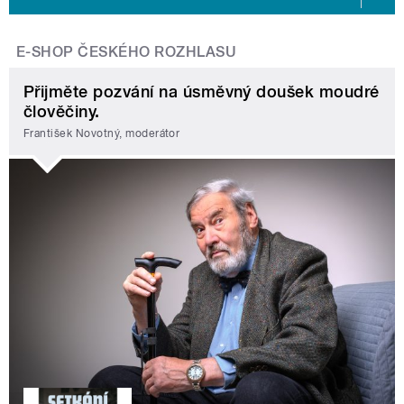
E-SHOP ČESKÉHO ROZHLASU
Přijměte pozvání na úsměvný doušek moudré
člověčiny.
František Novotný, moderátor