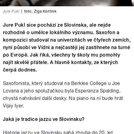
Jure Pukl
|
foto:
Žiga Koritnik
Jure Pukl sice pochází ze Slovinska, ale nejde
rozhodně o umělce lokálního významu. Saxofon a
kompozici studoval na univerzitách ve čtyřech zemích,
nyní působí ve Vídni a nejčastěji jej zastihnete na turné
po Evropě. Jak říká, všechny ty školy mu pomohly
najít skvělé přátele. A hlavně kontakty, ze kterých
čerpá dodnes.
Saxofonista, který studoval na Berklee College u Joe
Lovana a jeho spolužačkou byla Esperanza Spalding,
chystá nahrávání další desky. Na piano na ní bude hrát
Vijay Iyer.
Jaká je tradice jazzu ve Slovinsku?
Historie jazzu ve Slovinsku sahá zhruba do 20. let