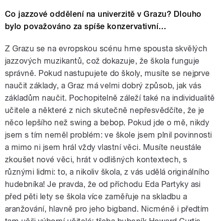
Co jazzové oddělení na univerzitě v Grazu? Dlouho
bylo považováno za spíše konzervativní…
Z Grazu se na evropskou scénu hrne spousta skvělých
jazzových muzikantů, což dokazuje, že škola funguje
správně. Pokud nastupujete do školy, musíte se nejprve
naučit základy, a Graz má velmi dobrý způsob, jak vás
základům naučit. Pochopitelně záleží také na individualitě
učitele a některé z nich skutečně nepřesvědčíte, že je
něco lepšího než swing a bebop. Pokud jde o mě, nikdy
jsem s tím neměl problém: ve škole jsem plnil povinnosti
a mimo ni jsem hrál vždy vlastní věci. Musíte neustále
zkoušet nové věci, hrát v odlišných kontextech, s
různými lidmi: to, a nikoliv škola, z vás udělá originálního
hudebníka! Je pravda, že od příchodu Eda Partyky asi
před pěti lety se škola více zaměřuje na skladbu a
aranžování, hlavně pro jeho bigband. Nicméně i předtím