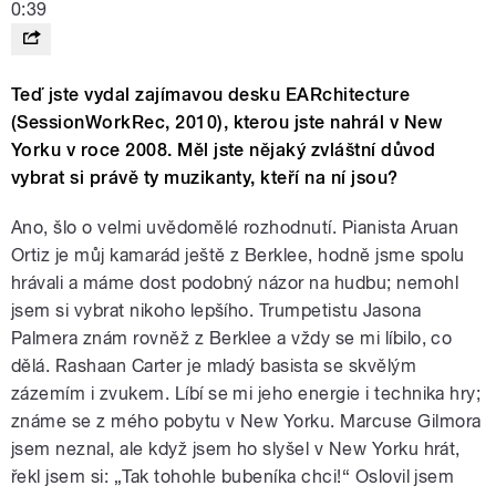
0:39
Teď jste vydal zajímavou desku EARchitecture
(SessionWorkRec, 2010), kterou jste nahrál v New
Yorku v roce 2008. Měl jste nějaký zvláštní důvod
vybrat si právě ty muzikanty, kteří na ní jsou?
Ano, šlo o velmi uvědomělé rozhodnutí. Pianista Aruan
Ortiz je můj kamarád ještě z Berklee, hodně jsme spolu
hrávali a máme dost podobný názor na hudbu; nemohl
jsem si vybrat nikoho lepšího. Trumpetistu Jasona
Palmera znám rovněž z Berklee a vždy se mi líbilo, co
dělá. Rashaan Carter je mladý basista se skvělým
zázemím i zvukem. Líbí se mi jeho energie i technika hry;
známe se z mého pobytu v New Yorku. Marcuse Gilmora
jsem neznal, ale když jsem ho slyšel v New Yorku hrát,
řekl jsem si: „Tak tohohle bubeníka chci!“ Oslovil jsem