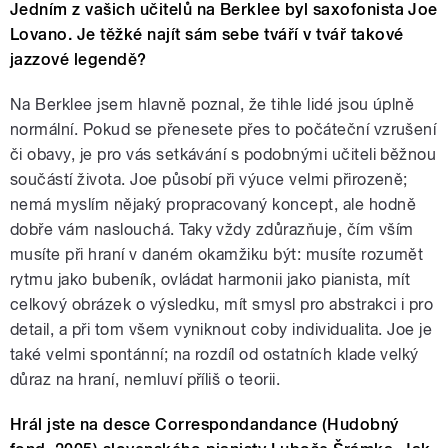
Jedním z vašich učitelů na Berklee byl saxofonista Joe
Lovano. Je těžké najít sám sebe tváří v tvář takové
jazzové legendě?
Na Berklee jsem hlavně poznal, že tihle lidé jsou úplně
normální. Pokud se přenesete přes to počáteční vzrušení
či obavy, je pro vás setkávání s podobnými učiteli běžnou
součástí života. Joe působí při výuce velmi přirozeně;
nemá myslím nějaký propracovaný koncept, ale hodně
dobře vám naslouchá. Taky vždy zdůrazňuje, čím vším
musíte při hraní v daném okamžiku být: musíte rozumět
rytmu jako bubeník, ovládat harmonii jako pianista, mít
celkový obrázek o výsledku, mít smysl pro abstrakci i pro
detail, a při tom všem vyniknout coby individualita. Joe je
také velmi spontánní; na rozdíl od ostatních klade velký
důraz na hraní, nemluví příliš o teorii.
Hrál jste na desce Correspondandance (Hudobný