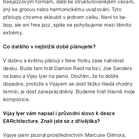
freejazzovým formám, další ke strukturovanějším věcem,
jiný ke groovu nebo harmonickému uvažování. Tyto
přístupy chceme skloubit v jednom celku. Není to be-
bop, ale ani free jazz, spíše se pohybujeme mezi těmito
extrémy.
Co dalšího v nejbližší době plánujete?
V dubnu a květnu plánuji v New Yorku zase nahrávat
desku. Bude tam hrát Damion Reid na bicí, Joe Sanders
na basu a Vijay Iyer na piano. Doufám, že to dobře
dopadne, protože s Vijayem se dost těžko hledá vhodný
termín, je dost zaneprázdněný. Budeme hrát hlavně moje
kompozice.
Vijay Iyer vám napsal i průvodní slovo k desce
EARchitecture. Znali jste se z dřívějška?
Vijaye jsem poznal prostřednictvím Marcuse Gilmora,