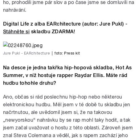
ho, prohodili jsme pár slov a po čase jsme se domluvili na
nahrávání.
Digital Life z alba EARchitecture (autor: Jure Pukl) -
Stáhněte si
skladbu ZDARMA!
Jure Pukl - EARchitecture
|
foto:
Press kit
Na desce je jedna takřka hip-hopová skladba,
Hot As
Summer, v níž hostuje rapper Raydar Ellis. Máte rád
hudbu tohohle druhu?
Ano, občas si rád poslechnu hip-hop nebo některou
elektronickou hudbu. Měl jsem v té době tu skladbu jen
načrtnutou, ale uvědomil jsem si, že na takovou
„newyorskou“ nahrávku by se rap mohl taky hodit, a tak
jsem začal uvažovat o hostu z této oblasti. Zároveň jsem
znal Steva Colemana a věděl, jak s rapem zachází jeho