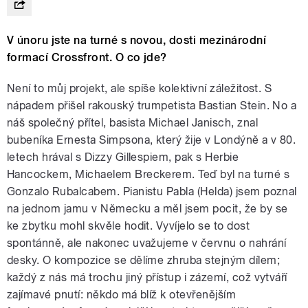
V únoru jste na turné s novou, dosti mezinárodní
formací Crossfront. O co jde?
Není to můj projekt, ale spíše kolektivní záležitost. S
nápadem přišel rakouský trumpetista Bastian Stein. No a
náš společný přítel, basista Michael Janisch, znal
bubeníka Ernesta Simpsona, který žije v Londýně a v 80.
letech hrával s Dizzy Gillespiem, pak s Herbie
Hancockem, Michaelem Breckerem. Teď byl na turné s
Gonzalo Rubalcabem. Pianistu Pabla (Helda) jsem poznal
na jednom jamu v Německu a měl jsem pocit, že by se
ke zbytku mohl skvěle hodit. Vyvíjelo se to dost
spontánně, ale nakonec uvažujeme v červnu o nahrání
desky. O kompozice se dělíme zhruba stejným dílem;
každý z nás má trochu jiný přístup i zázemí, což vytváří
zajímavé pnutí: někdo má blíž k otevřenějším