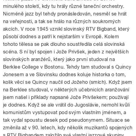
minulého století, kdy tu hrály různé taneční orchestry.
Nicméně jazz byl tehdy pronásledován, nesměl se hrát
na veřejnosti, a tak se hrálo na různých soukromých
akcích. V roce 1945 vznikl slovinský RTV Bigband, který
působí dodnes a patří k nejstarším v Evropě. Kolem
tohoto tělesa se pak dlouho soustředila celá slovinská
scéna. S ní byl spojen i Jože Privšek, jeden z největších
slovinských aranžérů, který jako první studoval na
Berklee College v Bostonu. Tehdy tam studoval s Quincy
Jonesem a ve Slovinsku dodnes koluje historka o tom,
kolik věcí se Quincy naučil od Jožeho (smích). Když jsem
na Berklee studoval, v některých učebnicích aranžování
jsem našel i příklady napsané Jože Privšekem; používají
je dodnes. Když se ale vrátil do Jugoslávie, nemohl kvůli
komunistům vystupovat pod svým vlastním jménem, a
tak vydal spoustu desek pod pseudonymem. Situace se
změnila až v 90. letech, kdy několik muzikantů spojených
s RTV Bigbandem založilo své vlastní jazzové skupiny,