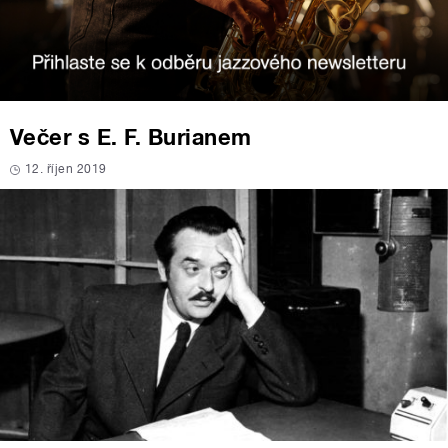
Večer s E. F. Burianem
12. říjen 2019