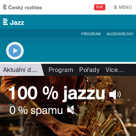
Přejít k hlavnímu obsahu
MENU
ŽIVĚ
PROGRAM
AUDIOARCHIV
Aktuální dění
Program
Pořady
Více
…