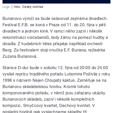
Logo
|
foto:
Český rozhlas
Burianovo výročí se bude oslavovat zejméma divadlech.
Festival E.F.B. se koná v Praze od 11. do 20. října v pěti
divadlech a jednom kině. V ramci něho zazní i několik
rekonstrukcí voicebandů, tedy žánru na pomezí hudby a
divadla. Z hudebních těles přispěje nepříklad orchestr
Berg. Za festivalem stojí vnučka E.F. Buriana, režisérka
Zuzana Burianová.
Stanice D-dur bude v sobotu 12. října od 20:00 do 24:00
vysílat reprízu trojdílného pořadu Lubomíra Poživila z roku
1996 s názvem Nejen Chlupatý kaktus. Zaměřuje se na
Burianovu skladatelskou tvorbu. Kromě tohoto
komponovaného pořadu, v němž jsou zařazany ukázky
Burianových skladeb, zazní i několik kompletních
kompozic, Smyčcový kvartet, Dechový kvintet. V
poslední hodině pak vyslechneme skladby tří