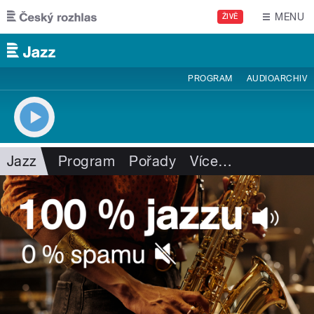
Přejít k hlavnímu obsahu
MENU
ŽIVĚ
PROGRAM
AUDIOARCHIV
Jazz
Program
Pořady
Více
…