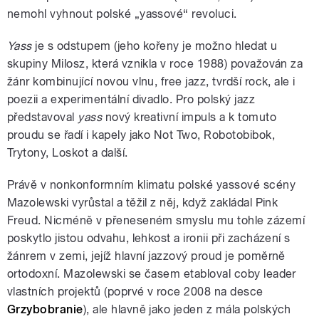
nemohl vyhnout polské „yassové“ revoluci.
Yass
je s odstupem (jeho kořeny je možno hledat u
skupiny Milosz, která vznikla v roce 1988) považován za
žánr kombinující novou vlnu, free jazz, tvrdší rock, ale i
poezii a experimentální divadlo. Pro polský jazz
představoval
yass
nový kreativní impuls a k tomuto
proudu se řadí i kapely jako Not Two, Robotobibok,
Trytony, Loskot a další.
Právě v nonkonformním klimatu polské yassové scény
Mazolewski vyrůstal a těžil z něj, když zakládal Pink
Freud. Nicméně v přeneseném smyslu mu tohle zázemí
poskytlo jistou odvahu, lehkost a ironii při zacházení s
žánrem v zemi, jejíž hlavní jazzový proud je poměrně
ortodoxní. Mazolewski se časem etabloval coby leader
vlastních projektů (poprvé v roce 2008 na desce
Grzybobranie
), ale hlavně jako jeden z mála polských