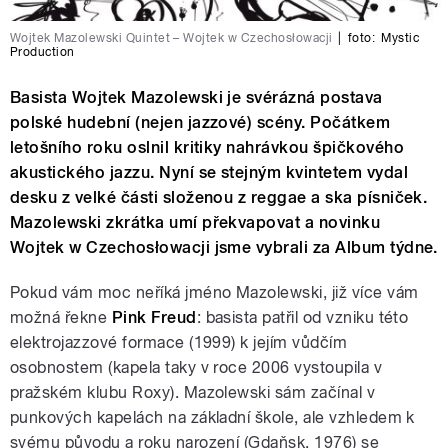
Wojtek Mazolewski Quintet – Wojtek w Czechosłowacji
|
foto:
Mystic
Production
Basista Wojtek Mazolewski je svérázná postava
polské hudební (nejen jazzové) scény. Počátkem
letošního roku oslnil kritiky nahrávkou špičkového
akustického jazzu. Nyní se stejným kvintetem vydal
desku z velké části složenou z reggae a ska písniček.
Mazolewski zkrátka umí překvapovat a novinku
Wojtek w Czechosłowacji jsme vybrali za Album týdne.
Pokud vám moc neříká jméno Mazolewski, již více vám
možná řekne
Pink Freud
: basista patřil od vzniku této
elektrojazzové formace (1999) k jejím vůdčím
osobnostem (kapela taky v roce 2006 vystoupila v
pražském klubu Roxy). Mazolewski sám začínal v
punkových kapelách na základní škole, ale vzhledem k
svému původu a roku narození (Gdaňsk, 1976) se