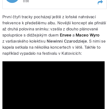
0:00
Play /
Newcomer (autor Wojtek Mazolewski)
První čtyři tracky pocházejí ještě z loňské nahrávací
frekvence k předešlému albu. Novější koncept ale přináší
až druhá polovina snímku: vzešla z dlouho plánované
spolupráce s dídžejským duem
Envee
a
Maceo Wyro
z varšavského kolektivu
Niewinni Czarodzieje
.
S nimi se
kapela setkala na několika koncertech v létě. Takhle to
například vypadalo na festivalu v Katovicích:
pause