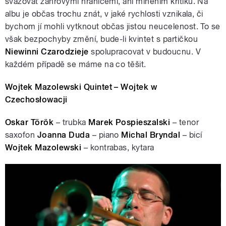
svazovat žánrovými hranicemi, ani míněním kritiků. Na
albu je občas trochu znát, v jaké rychlosti vznikala, či
bychom jí mohli vytknout občas jistou neucelenost. To se
však bezpochyby změní, bude-li kvintet s partičkou
Niewinni Czarodzieje
spolupracovat v budoucnu. V
pause
každém případě se máme na co těšit.
Wojtek Mazolewski Quintet – Wojtek w
Czechosłowacji
Oskar Török
– trubka
Marek Pospieszalski
– tenor
saxofon
Joanna Duda
– piano
Michal Bryndal
– bicí
Wojtek Mazolewski
– kontrabas, kytara