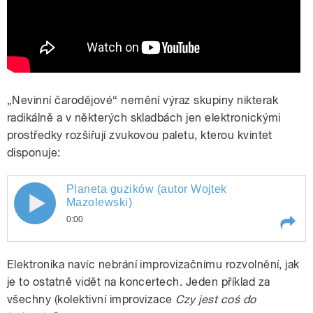
„Nevinní čarodějové“ nemění výraz skupiny nikterak
radikálně a v některých skladbách jen elektronickými
prostředky rozšiřují zvukovou paletu, kterou kvintet
disponuje:
Planeta guzików (autor Wojtek
Planeta guzików (autor Wojtek
Mazolewski)
0:00
Mazolewski)
Play /
Planeta guzików (autor Wojtek
Elektronika navíc nebrání improvizačnímu rozvolnění, jak
Mazolewski)
je to ostatně vidět na koncertech. Jeden příklad za
všechny (kolektivní improvizace
Czy jest coś do