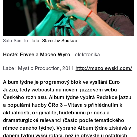
Sato-San To
|
foto: Stanislav Soukup
Hosté:
Envee a Maceo Wyro
- elektronika
Label: Mystic Production, 2011
http://mazolewski.com/
Album týdne je programový blok ve vysílání Euro
Jazzu, tedy webcastu na novém jazzovém webu
Českého rozhlasu. Album týdne vybírá Redakce jazzu
a populární hudby ČRo 3 – Vltava s přihlédnutím k
aktuálnosti, originalitě, hudebnímu přínosu a
dramaturgické relevanci (často podle tematického
rámce daného týdne). Vybrané Album týdne získává v
daném týdnu vyšší rotaci, než je obvyklé u ostatních