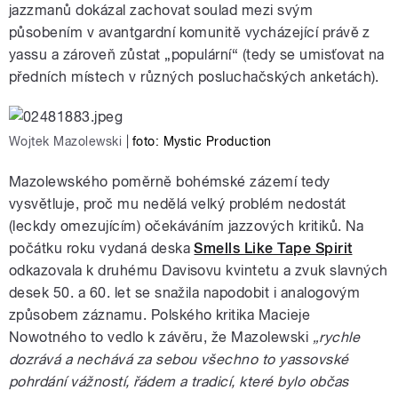
jazzmanů dokázal zachovat soulad mezi svým
působením v avantgardní komunitě vycházející právě z
yassu a zároveň zůstat „populární“ (tedy se umisťovat na
předních místech v různých posluchačských anketách).
Wojtek Mazolewski
|
foto: Mystic Production
Mazolewského poměrně bohémské zázemí tedy
vysvětluje, proč mu nedělá velký problém nedostát
(leckdy omezujícím) očekáváním jazzových kritiků. Na
počátku roku vydaná deska
Smells Like Tape Spirit
odkazovala k druhému Davisovu kvintetu a zvuk slavných
desek 50. a 60. let se snažila napodobit i analogovým
způsobem záznamu. Polského kritika Macieje
Nowotného to vedlo k závěru, že Mazolewski
„rychle
dozrává a nechává za sebou všechno to yassovské
pohrdání vážností, řádem a tradicí, které bylo občas