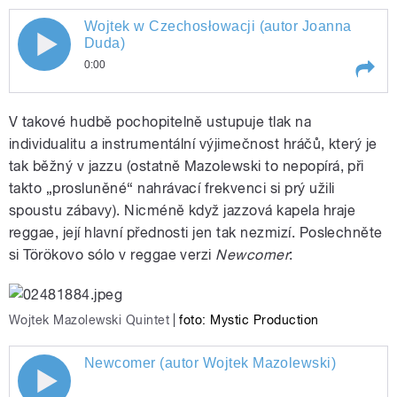
Wojtek w Czechosłowacji (autor Joanna
Wojtek w Czechosłowacji (autor
Duda)
0:00
Joanna Duda)
Play /
Wojtek w Czechosłowacji (autor Joanna
V takové hudbě pochopitelně ustupuje tlak na
Duda)
individualitu a instrumentální výjimečnost hráčů, který je
tak běžný v jazzu (ostatně Mazolewski to nepopírá, při
takto „prosluněné“ nahrávací frekvenci si prý užili
spoustu zábavy). Nicméně když jazzová kapela hraje
reggae, její hlavní přednosti jen tak nezmizí. Poslechněte
si Törökovo sólo v reggae verzi
Newcomer
:
pause
Wojtek Mazolewski Quintet
|
foto: Mystic Production
Newcomer (autor Wojtek Mazolewski)
Newcomer (autor Wojtek Mazolewski)