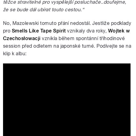
těžce stravitelné pro vyspělejší posluchače..doufejme,
že se bude dál ubírat touto cestou.“
No, Mazolewski tomuto přání nedostál. Jestliže podklady
pro
Smells Like Tape Spirit
vznikaly dva roky,
Wojtek w
Czechosłowacji
vznikla během spontánní tříhodinové
session před odletem na japonské turné. Podívejte se na
klip k albu: