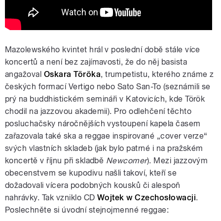
Mazolewského kvintet hrál v poslední době stále více
koncertů a není bez zajímavosti, že do něj basista
angažoval
Oskara Töröka
, trumpetistu, kterého známe z
českých formací Vertigo nebo Sato San-To (seznámili se
prý na buddhistickém semináři v Katovicích, kde Török
chodil na jazzovou akademii). Pro odlehčení těchto
posluchačsky náročnějších vystoupení kapela časem
zařazovala také ska a reggae inspirované „cover verze“
svých vlastních skladeb (jak bylo patrné i na pražském
koncertě v říjnu při skladbě
Newcomer
). Mezi jazzovým
obecenstvem se kupodivu našli takoví, kteří se
dožadovali vícera podobných kousků či alespoň
nahrávky. Tak vzniklo CD
Wojtek w Czechosłowacji
.
Poslechněte si úvodní stejnojmenné reggae: