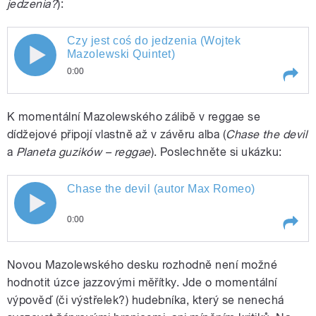
jedzenia?
):
Czy jest coś do jedzenia (Wojtek
Czy jest coś do jedzenia (Wojtek
Mazolewski Quintet)
0:00
pause
Mazolewski Quintet)
Play /
Czy jest coś do jedzenia (Wojtek
K momentální Mazolewského zálibě v reggae se
Mazolewski Quintet)
dídžejové připojí vlastně až v závěru alba (
Chase the devil
a
Planeta guzików – reggae
). Poslechněte si ukázku:
Chase the devil (autor Max Romeo)
Chase the devil (autor Max Romeo)
0:00
pause
Play /
Chase the devil (autor Max Romeo)
Novou Mazolewského desku rozhodně není možné
hodnotit úzce jazzovými měřítky. Jde o momentální
výpověď (či výstřelek?) hudebníka, který se nenechá