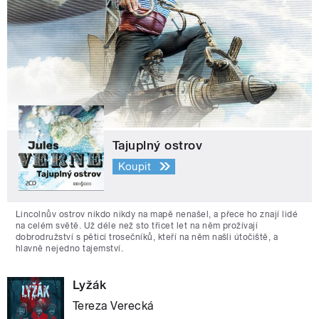
Tajuplný ostrov
Koupit
Lincolnův ostrov nikdo nikdy na mapě nenašel, a přece ho znají lidé
na celém světě. Už déle než sto třicet let na něm prožívají
dobrodružství s pěticí trosečníků, kteří na něm našli útočiště, a
hlavně nejedno tajemství.
Lyžák
Tereza Verecká