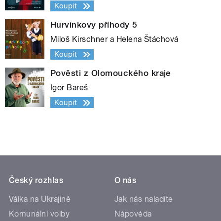
Koupit
Hurvínkovy příhody 5
Miloš Kirschner a Helena Štáchová
Koupit
Pověsti z Olomouckého kraje
Igor Bareš
Koupit
Český rozhlas
O nás
Válka na Ukrajině
Jak nás naladíte
Komunální volby
Nápověda