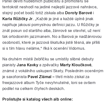
Panel devíti hudebních publicistů a promotérů se
tentokrát neshodl na jediné nejlepší jazzové nahrávce,
stejný počet bodů totiž získala alba
Doroty Barové
i
Karla Růžičky Jr
. „Každé je jiné a každé úplně jinak
naplňuje jakousi pomyslnou definici jazzu. U Růžičky je
znát posun od staršího alba, žánrově se otevřel, už není
tak ortodoxním jazzmanem. No a Barová je nadžánrovou
osobností, které je jazzová škatulka jistě těsná, ale příliš
si s tím hlavu neláme,“ říká k ocenění Vidomus.
Na druhém místě žebříčku se umístily slibné debuty
pianisty
Jana Kavky
a zpěvačky
Marty Kloučkové
,
známé z vokálního uskupení Skety. Posledním oceněným
je saxofonista
Pavel Zlámal –
třetí místo získal za
freejazzové album Tyče nevyhnutelné, loni se ovšem
podílel na celkem čtyřech deskách.
Prolistujte si katalog všech alb online: