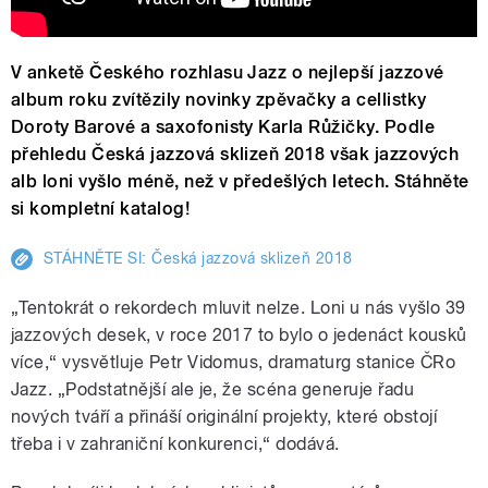
V anketě Českého rozhlasu Jazz o nejlepší jazzové
album roku zvítězily novinky zpěvačky a cellistky
Doroty Barové a saxofonisty Karla Růžičky. Podle
přehledu Česká jazzová sklizeň 2018 však jazzových
alb loni vyšlo méně, než v předešlých letech. Stáhněte
si kompletní katalog!
STÁHNĚTE SI: Česká jazzová sklizeň 2018
„Tentokrát o rekordech mluvit nelze. Loni u nás vyšlo 39
jazzových desek, v roce 2017 to bylo o jedenáct kousků
více,“ vysvětluje Petr Vidomus, dramaturg stanice ČRo
Jazz. „Podstatnější ale je, že scéna generuje řadu
nových tváří a přináší originální projekty, které obstojí
třeba i v zahraniční konkurenci,“ dodává.