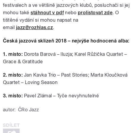
festivalech a ve většině jazzových klubů, posluchači si jej
mohou také
stáhnout v pdf
nebo
prolistovat zde
. O
tištěné vydání si mohou napsat na
email
jazz@rozhlas.cz
.
Česká jazzová sklizeň 2018 – nejvýše hodnocená alba:
1. místo:
Dorota Barová – Iluzja; Karel Růžička Quartet –
Grace & Gratitude
2. místo:
Jan Kavka Trio – Past Stories; Marta Kloučková
Quartet – Loving Season
3. místo:
Pavel Zlámal – Tyče nevyhnutelné
autor:
ČRo Jazz