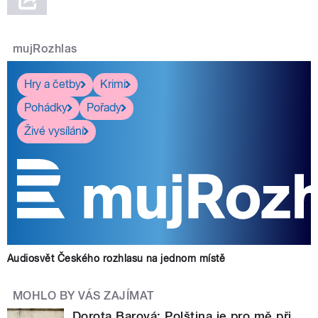
mujRozhlas
Hry a četby
Krimi
Pohádky
Pořady
Živé vysílání
Audiosvět Českého rozhlasu na jednom místě
MOHLO BY VÁS ZAJÍMAT
Dorota Barová: Polština je pro mě při