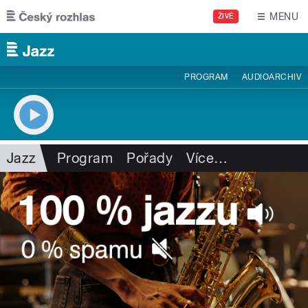
Přejít k hlavnímu obsahu
MENU
ŽIVĚ
PROGRAM
AUDIOARCHIV
Jazz
Program
Pořady
Více
…