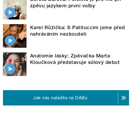
zpěvu jazykem první volby
Karel Růžička: S Patituccim jsme před
nahráváním nezkoušeli
Anatomie lásky: Zpěvačka Marta
Kloučková představuje sólový debut
Jak nás naladíte na DABu