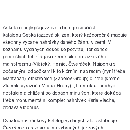
Anketa o nejlepší jazzové album je součástí
katalogu Česká jazzová sklizeň, který každoročně mapuje
všechny vydané nahrávky daného žánru v zemi. V
seznamu vydaných desek se potvrzují tendence
předešlých let: ČR jako země silného jazzového
mainstreamu (Viklický, Hejnic, Štveráček, Najponk) s
občasnými odbočkami k folklórním inspiracím (nyní třeba
Mantaban), elektronice (Zabelov Group) či free (kromě
Zlámala výrazně i Michal Hrubý). „I tentokrát nechybí
nostalgie a ohlížení po dobách minulých, které dokládá
třeba monumentální komplet nahrávek Karla Vlacha,“
dodává Vidomus.
Dvaatřicetistránkový katalog vydaných alb distribuuje
Český rozhlas zdarma na vybraných jazzových