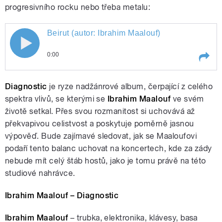
progresivního rocku nebo třeba metalu:
Beirut (autor: Ibrahim Maalouf)
Beirut (autor: Ibrahim Maalouf)
pause
0:00
Play /
Beirut (autor: Ibrahim Maalouf)
Diagnostic
je ryze nadžánrové album, čerpající z celého
spektra vlivů, se kterými se
Ibrahim Maalouf
ve svém
životě setkal. Přes svou rozmanitost si uchovává až
překvapivou celistvost a poskytuje poměrně jasnou
výpověď. Bude zajímavé sledovat, jak se Maaloufovi
podaří tento balanc uchovat na koncertech, kde za zády
nebude mít celý štáb hostů, jako je tomu právě na této
studiové nahrávce.
pause
Ibrahim Maalouf – Diagnostic
Ibrahim Maalouf
– trubka, elektronika, klávesy, basa