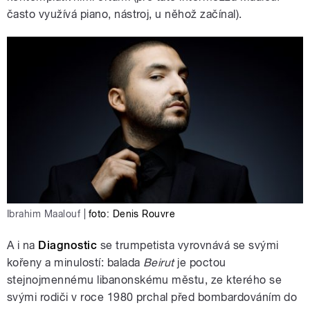
často využívá piano, nástroj, u něhož začínal).
Ibrahim Maalouf
|
foto: Denis Rouvre
A i na
Diagnostic
se trumpetista vyrovnává se svými
kořeny a minulostí: balada
Beirut
je poctou
stejnojmennému libanonskému městu, ze kterého se
svými rodiči v roce 1980 prchal před bombardováním do