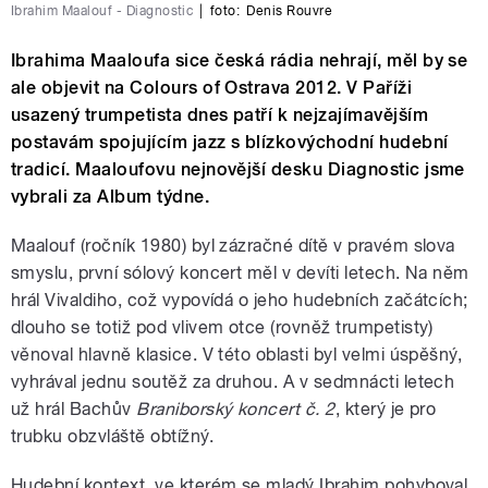
Ibrahim Maalouf - Diagnostic
|
foto:
Denis Rouvre
Ibrahima Maaloufa sice česká rádia nehrají, měl by se
ale objevit na Colours of Ostrava 2012. V Paříži
usazený trumpetista dnes patří k nejzajímavějším
postavám spojujícím jazz s blízkovýchodní hudební
tradicí. Maaloufovu nejnovější desku Diagnostic jsme
vybrali za Album týdne.
Maalouf (ročník 1980) byl zázračné dítě v pravém slova
smyslu, první sólový koncert měl v devíti letech. Na něm
hrál Vivaldiho, což vypovídá o jeho hudebních začátcích;
dlouho se totiž pod vlivem otce (rovněž trumpetisty)
věnoval hlavně klasice. V této oblasti byl velmi úspěšný,
vyhrával jednu soutěž za druhou. A v sedmnácti letech
už hrál Bachův
Braniborský koncert č. 2
, který je pro
trubku obzvláště obtížný.
Hudební kontext, ve kterém se mladý Ibrahim pohyboval,