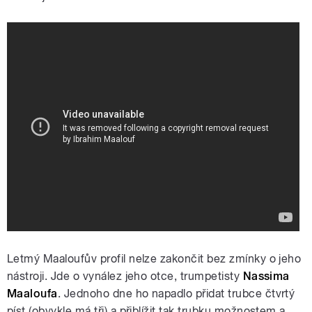
Letmý Maaloufův profil nelze zakončit bez zmínky o jeho
nástroji. Jde o vynález jeho otce, trumpetisty
Nassima
Maaloufa
. Jednoho dne ho napadlo přidat trubce čtvrtý
píst (obvykle má tři) a přiblížit tak trubku možnostem a