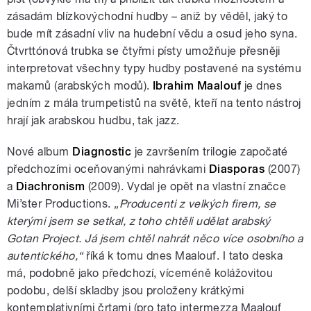
zásadám blízkovýchodní hudby – aniž by věděl, jaký to
bude mít zásadní vliv na hudební vědu a osud jeho syna.
Čtvrttónová trubka se čtyřmi písty umožňuje přesněji
interpretovat všechny typy hudby postavené na systému
makamů (arabských modů).
Ibrahim Maalouf
je dnes
jedním z mála trumpetistů na světě, kteří na tento nástroj
hrají jak arabskou hudbu, tak jazz.
Nové album
Diagnostic
je završením trilogie započaté
předchozími oceňovanými nahrávkami
Diasporas
(2007)
a
Diachronism
(2009). Vydal je opět na vlastní značce
Mi’ster Productions.
„
Producenti z velkých firem, se
kterými jsem se setkal, z toho chtěli udělat arabský
Gotan Project. Já jsem chtěl nahrát něco více osobního a
autentického,“
říká k tomu dnes Maalouf. I tato deska
má, podobně jako předchozí, víceméně kolážovitou
podobu, delší skladby jsou proloženy krátkými
kontemplativními črtami (pro tato intermezza Maalouf