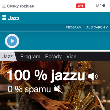
Přejít k hlavnímu obsahu
MENU
ŽIVĚ
PROGRAM
AUDIOARCHIV
Jazz
Program
Pořady
Více
…