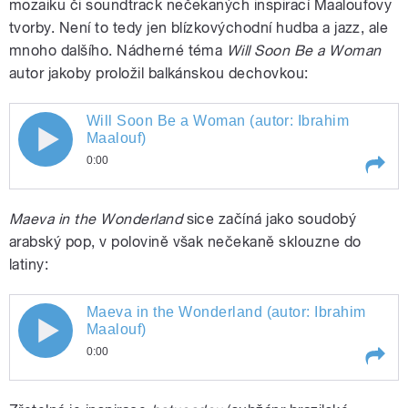
mozaiku či soundtrack nečekaných inspirací Maaloufovy
tvorby. Není to tedy jen blízkovýchodní hudba a jazz, ale
mnoho dalšího. Nádherné téma
Will Soon Be a Woman
autor jakoby proložil balkánskou dechovkou:
Will Soon Be a Woman (autor: Ibrahim
Will Soon Be a Woman (autor: Ibrahim
Maalouf)
0:00
Maalouf)
Play /
Will Soon Be a Woman (autor: Ibrahim
Maeva in the Wonderland
sice začíná jako soudobý
Maalouf)
arabský pop, v polovině však nečekaně sklouzne do
latiny:
Maeva in the Wonderland (autor: Ibrahim
Maeva in the Wonderland (autor:
Maalouf)
0:00
Ibrahim Maalouf)
pause
Play /
Maeva in the Wonderland (autor: Ibrahim