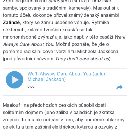
Zřetelná je inspirace
batucadou
(subžánr brazilské
Maalouf)
samby, spojovaný s tradičními karnevaly). Maalouf si k
tomuto účelu dokonce přizval známý ženský ansámbl
Zalindê
, který se žánru úspěšně věnuje. Rytmika
některých, zvláště tvrdších kousků se tak
mnohonásobně zvýrazňuje, jako např. v této pasáži
We’ll
Always Care About You
. Možná poznáte, že jde o
poměrně radikální cover verzi hitu Michaela Jacksona
pause
(pod původním názvem
They don't care about us
):
We’ll Always Care About You (autor:
We’ll Always Care About You (autor:
Michael Jackson)
0:00
Michael Jackson)
Play /
We’ll Always Care About You (autor:
Maalouf i na předchozích deskách působil dosti
Michael Jackson)
solitérním dojmem (jeho záliba v baladách je zkrátka
zřejmá). To mu ale nebrání v tom, aby poměrně uhlazený
celek tu a tam zašpinil elektrickou kytarou a ozvuky z