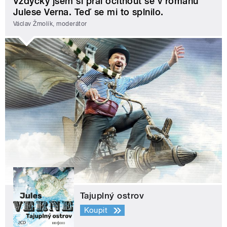
Vždycky jsem si přál ocitnout se v románu
Julese Verna. Teď se mi to splnilo.
Václav Žmolík, moderátor
Tajuplný ostrov
Koupit