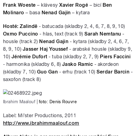
Frank Woeste
– klávesy
Xavier Rogé
– bicí
Ben
Molinaro
– basa
Nenad Gajin
– kytara
Hosté:
Zalindê
‒ batucada (skladby 2, 4, 6, 7, 8, 9, 10)
Oxmo Puccino
‒ hlas, text (track 9)
Sarah Nemtanu
‒
housle (track 2)
Nenad Gajin
‒ kytara (skladby 2, 4, 6, 7,
8, 9, 10)
Jasser Haj Youssef
‒ arabské housle (skladby 9,
10)
Jérémie Dufort
‒ tuba (skladby 2, 7, 9)
Piers Faccini
‒ harmonika (skladby 6, 8)
Jasko Ramic
‒ akordeon
(skladby 7, 10)
Guo Gan
‒ erhu (track 10)
Serdar Barcin
‒
saxofon (track 8)
Ibrahim Maalouf
|
foto: Denis Rouvre
Label: Mi’ster Productions, 2011
http://www.ibrahimmaalouf.com