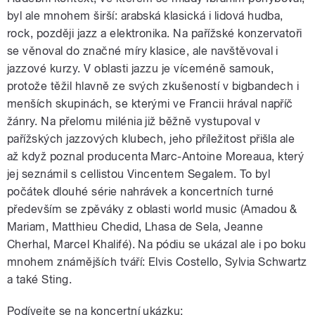
byl ale mnohem širší: arabská klasická i lidová hudba,
rock, později jazz a elektronika. Na pařížské konzervatoři
se věnoval do značné míry klasice, ale navštěvoval i
jazzové kurzy. V oblasti jazzu je víceméně samouk,
protože těžil hlavně ze svých zkušeností v bigbandech i
menších skupinách, se kterými ve Francii hrával napříč
žánry. Na přelomu milénia již běžně vystupoval v
pařížských jazzových klubech, jeho příležitost přišla ale
až když poznal producenta Marc-Antoine Moreaua, který
jej seznámil s cellistou Vincentem Segalem. To byl
počátek dlouhé série nahrávek a koncertních turné
především se zpěváky z oblasti world music (Amadou &
Mariam, Matthieu Chedid, Lhasa de Sela, Jeanne
Cherhal, Marcel Khalifé). Na pódiu se ukázal ale i po boku
mnohem známějších tváří: Elvis Costello, Sylvia Schwartz
a také Sting.
Podívejte se na koncertní ukázku: