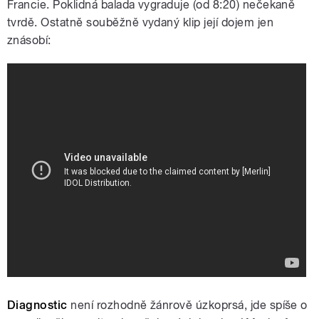
Francie. Poklidná balada vygraduje (od 8:20) nečekaně
tvrdě. Ostatně souběžně vydaný klip její dojem jen
znásobí:
Diagnostic
není rozhodně žánrově úzkoprsá, jde spíše o